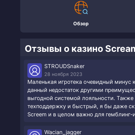
Обзор
Отзывы о казино Screa
STROUDSnaker
28 ноября 2023
Маленькая игротека очевидный минус 
данный недостаток другими преимущес
выгодной системой лояльности. Также
техподдержку и быстрый, я бы даже ск
Screem и в целом важно для гемблинг-
Wacian_jagger