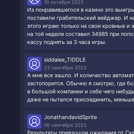
10 октября 2023
Из понравившегося в казино это выигр
поставили грабительский вейджер. И на
этого играю только на свои кровные и
на той неделе составил 34985 при поп
кассу поднять за 3 часа игры.
siddalee_TIDDLE
23 сентября 2023
А мне все зашло. И количество автомат
застопорится. Обычно я смотрю, где бо
в большой компании и себе чего нибудь
даже не пытался присоединить, меньше 
JonathandavidSprite
06 сентября 2023
Результаты превзошли ожидания от Ск