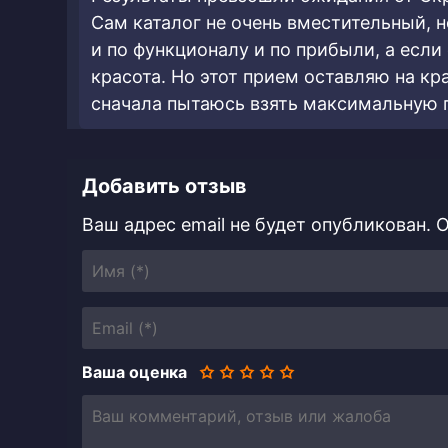
Сам каталог не очень вместительный, н
и по функционалу и по прибыли, а есл
красота. Но этот прием оставляю на кра
сначала пытаюсь взять максимальную 
Добавить отзыв
Ваш адрес email не будет опубликован.
О
Ваша оценка