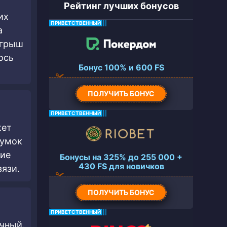
Рейтинг лучших бонусов
их
ПРИВЕТСТВЕННЫЙ
а
игрыш
ось
Бонус 100% и 600 FS
ПОЛУЧИТЬ БОНУС
ПРИВЕТСТВЕННЫЙ
жет
шумок
гие
Бонусы на 325% до 255 000 +
430 FS для новичков
вязи.
ПОЛУЧИТЬ БОНУС
ПРИВЕТСТВЕННЫЙ
чный.