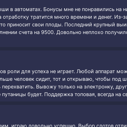
ыши в автоматах. Бонусы мне не понравились на н
 отработку тратится много времени и денег. Из-з
 это приносит свои плоды. Последний крупный вы
олнении счета на 9500. Довольно неплохо получил
ов роли для успеха не играет. Любой аппарат мо
льше человек сидит, тот и открываю, чтобы под 
 перехватить. Вывожу только на электронку, дру
путаницы будет. Поддержка топовая, всегда на с
рим, играю довольно успешно. Выбор слотов отли