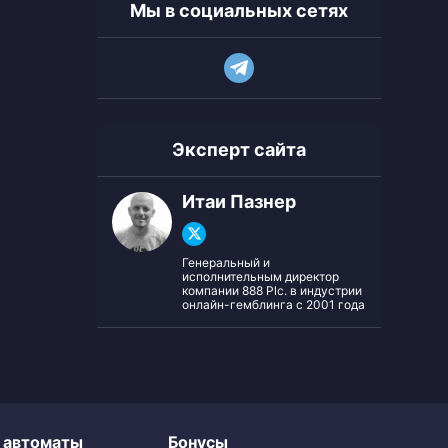
Мы в социальных сетях
Эксперт сайта
Итаи Пазнер
Генеральный и
исполнительным директор
компании 888 Plc. в индустрии
онлайн-гемблинга с 2001 года
 автоматы
Бонусы