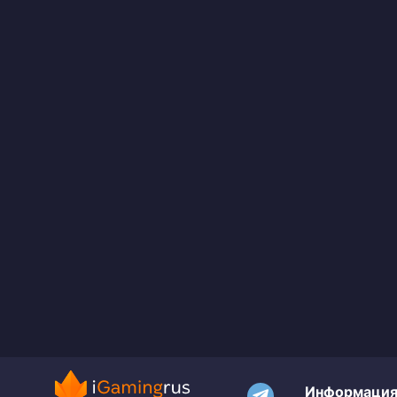
Информаци