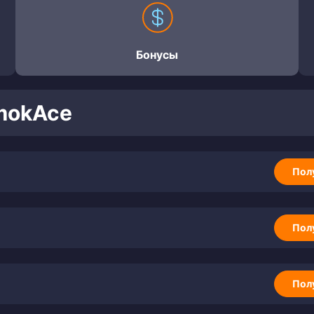
Бонусы
mokAce
Пол
Пол
Пол