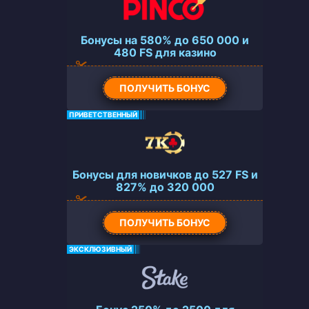
Бонусы на 580% до 650 000 и
480 FS для казино
ПОЛУЧИТЬ БОНУС
ПРИВЕТСТВЕННЫЙ
Бонусы для новичков до 527 FS и
827% до 320 000
ПОЛУЧИТЬ БОНУС
ЭКСКЛЮЗИВНЫЙ