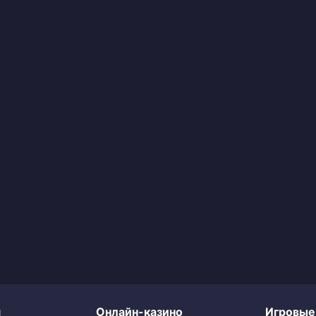
я
Онлайн-казино
Игровые