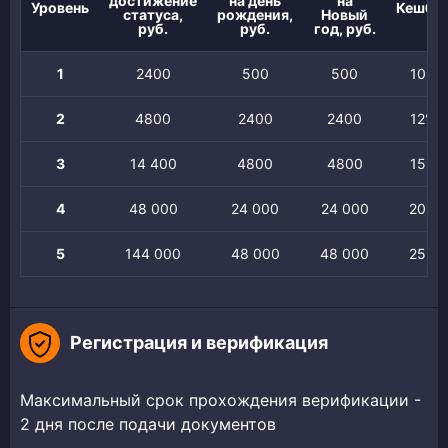
достижение
на день
на
Уровень
Кешбэ
статуса,
рождения,
Новый
руб.
руб.
год, руб.
1
2400
500
500
10%
2
4800
2400
2400
12%
3
14 400
4800
4800
15%
4
48 000
24 000
24 000
20%
5
144 000
48 000
48 000
25%
Регистрация и верификация
Максимальный срок прохождения верификации -
2 дня после подачи документов