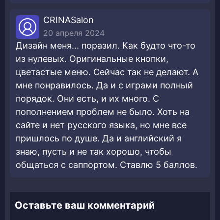
CRINASalon
20 апреля 2024
Дизайн меня... поразил. Как будто что-то
из нулевых. Оригинальные кнопки,
цветастые меню. Сейчас так не делают. А
мне понравилось. Да и с играми полный
порядок. Они есть, и их много. С
пополнением проблем не было. Хоть на
сайте и нет русского языка, но мне все
пришлось по душе. Да и английский я
знаю, пусть и не так хорошо, чтобы
общаться с саппортом. Ставлю 5 баллов.
Оставьте ваш комментарий