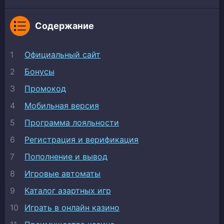
Содержание
Официальный сайт
Бонусы
Промокод
Мобильная версия
Программа лояльности
Регистрация и верификация
Пополнение и вывод
Игровые автоматы
Каталог азартных игр
Играть в онлайн казино