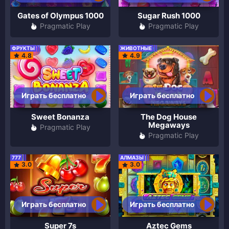
Gates of Olympus 1000
Sugar Rush 1000
Pragmatic Play
Pragmatic Play
ФРУКТЫ
ЖИВОТНЫЕ
4.8
4.9
Играть бесплатно
Играть бесплатно
Sweet Bonanza
The Dog House
Megaways
Pragmatic Play
Pragmatic Play
777
АЛМАЗЫ
3.0
3.0
Играть бесплатно
Играть бесплатно
Super 7s
Aztec Gems