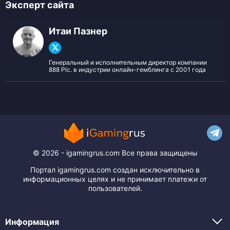
Эксперт сайта
Итаи Пазнер
Генеральный и исполнительным директор компании
888 Plc. в индустрии онлайн-гемблинга с 2001 года
© 2026 - igamingrus.com Все права защищены
Портал igamingrus.com создан исключительно в
информационных целях и не принимает платежи от
пользователей.
Информация