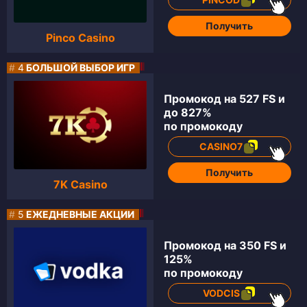
Получить
Pinco Casino
#
4
БОЛЬШОЙ ВЫБОР ИГР
Промокод на
527 FS
и
до 827%
по промокоду
CASINO7
Получить
7K Casino
#
5
ЕЖЕДНЕВНЫЕ АКЦИИ
Промокод на
350 FS
и
125%
по промокоду
VODCIS