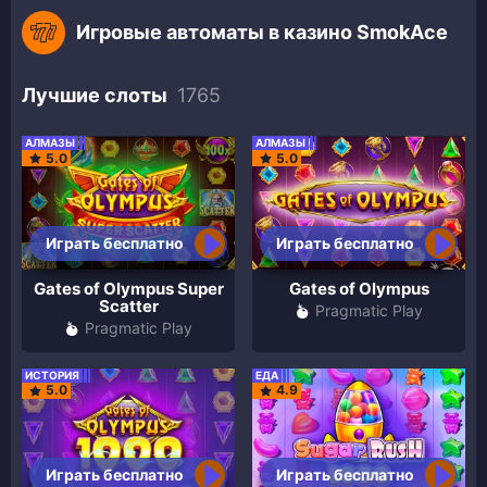
Игровые автоматы в казино SmokAce
Лучшие слоты
АЛМАЗЫ
АЛМАЗЫ
5.0
5.0
Играть бесплатно
Играть бесплатно
Gates of Olympus Super
Gates of Olympus
Scatter
Pragmatic Play
Pragmatic Play
ИСТОРИЯ
ЕДА
5.0
4.9
Играть бесплатно
Играть бесплатно