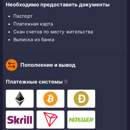
Необходимо предоставить документы
Паспорт
Платежная карта
Скан счетов по месту жительства
Выписка из банка
Пополнение и вывод
Платежные системы