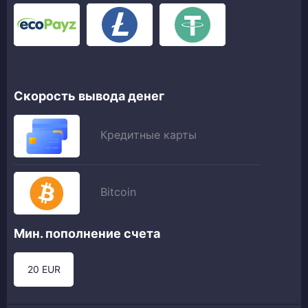
Скорость вывода денег
Кредитные карты
Bitcoin
Мин. пополнение счета
20 EUR