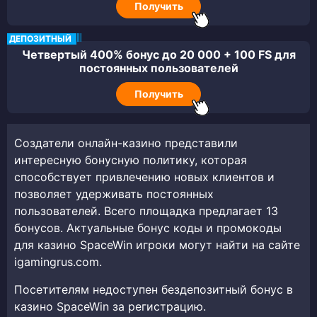
Получить
ДЕПОЗИТНЫЙ
Четвертый 400% бонус до 20 000 + 100 FS для
постоянных пользователей
Получить
Создатели онлайн-казино представили
интересную бонусную политику, которая
способствует привлечению новых клиентов и
позволяет удерживать постоянных
пользователей. Всего площадка предлагает 13
бонусов. Актуальные бонус коды и промокоды
для казино SpaceWin игроки могут найти на сайте
igamingrus.com.
Посетителям недоступен бездепозитный бонус в
казино SpaceWin за регистрацию.