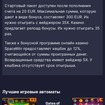
Стартовый пакет доступен после пополнения
счета на 20 EUR. Максимальная сумма, которую
дают в виде бонуса, составляет 300 EUR. Их
нужно отыграть с вейджером 35X. Казино
предлагает релоад-бонусы. Их нужно отыграть 35
раз.
Также к бонусной программе онлайн казино
SpaceWin предоставляет кешбэк до 12%,
считающийся от суммы проигранных денег.
Возвращенные средства имеют вейджер 5X. У
кешбэка отсутствует срок отыгрыша.
Лучшие игровые автоматы
5
Gates of