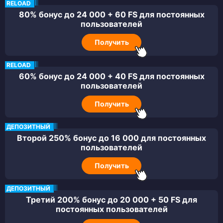
RELOAD
80% бонус до 24 000 + 60 FS для постоянных
пользователей
Получить
RELOAD
60% бонус до 24 000 + 40 FS для постоянных
пользователей
Получить
ДЕПОЗИТНЫЙ
Второй 250% бонус до 16 000 для постоянных
пользователей
Получить
ДЕПОЗИТНЫЙ
Третий 200% бонус до 20 000 + 50 FS для
постоянных пользователей