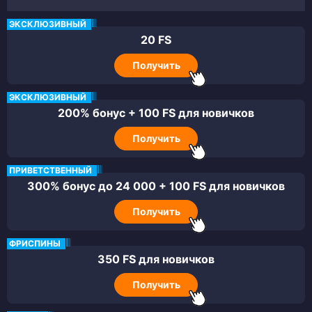
ЭКСКЛЮЗИВНЫЙ
20 FS
Получить
ЭКСКЛЮЗИВНЫЙ
200% бонус + 100 FS для новичков
Получить
ПРИВЕТСТВЕННЫЙ
300% бонус до 24 000 + 100 FS для новичков
Получить
ФРИСПИНЫ
350 FS для новичков
Получить