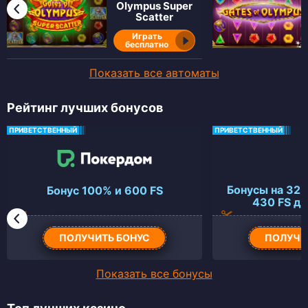
Olympus Super
Scatter
Играть
бесплатно
Показать все автоматы
Рейтинг лучших бонусов
ПРИВЕТСТВЕННЫЙ
ПРИВЕТСТВЕННЫЙ
Бонусы на 325
Бонус 100% и 600 FS
430 FS дл
ПОЛУЧИТЬ БОНУС
ПОЛУЧИ
Показать все бонусы