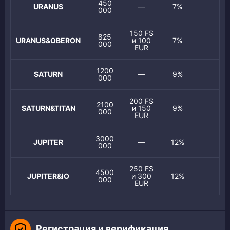
450
URANUS
—
7%
50
000
150 FS
825
URANUS&OBERON
и 100
7%
50
000
EUR
1200
SATURN
—
9%
70
000
200 FS
2100
SATURN&TITAN
и 150
9%
70
000
EUR
3000
JUPITER
—
12%
10
000
250 FS
4500
JUPITER&IO
и 300
12%
10
000
EUR
Регистрация и верификация