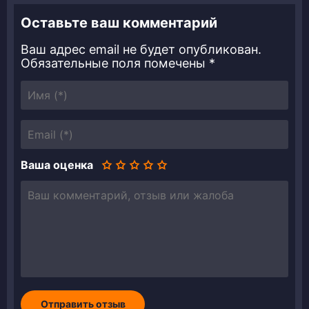
Оставьте ваш комментарий
Ваш адрес email не будет опубликован.
Обязательные поля помечены
*
Ваша оценка