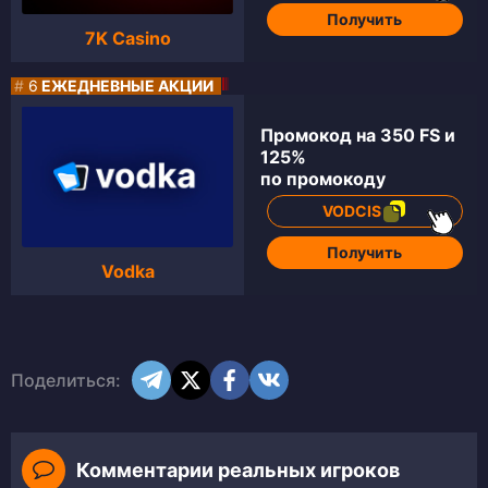
Получить
7K Casino
#
6
ЕЖЕДНЕВНЫЕ АКЦИИ
Промокод на
350 FS
и
125%
по промокоду
VODCIS
Получить
Vodka
Поделиться:
Комментарии реальных игроков