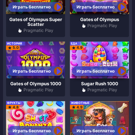
Играть бесплатно
Играть бесплатно
Gates of Olympus Super
Gates of Olympus
Scatter
Pragmatic Play
Pragmatic Play
ИСТОРИЯ
ЕДА
5.0
4.9
Играть бесплатно
Играть бесплатно
Gates of Olympus 1000
Sugar Rush 1000
Pragmatic Play
Pragmatic Play
ФРУКТЫ
ЖИВОТНЫЕ
4.8
4.9
Играть бесплатно
Играть бесплатно