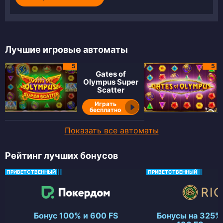
Лучшие игровые автоматы
5
5
Gates of
Olympus Super
Scatter
Играть
бесплатно
Показать все автоматы
Рейтинг лучших бонусов
ПРИВЕТСТВЕННЫЙ
ПРИВЕТСТВЕННЫЙ
Бонус 100% и 600 FS
Бонусы на 325%