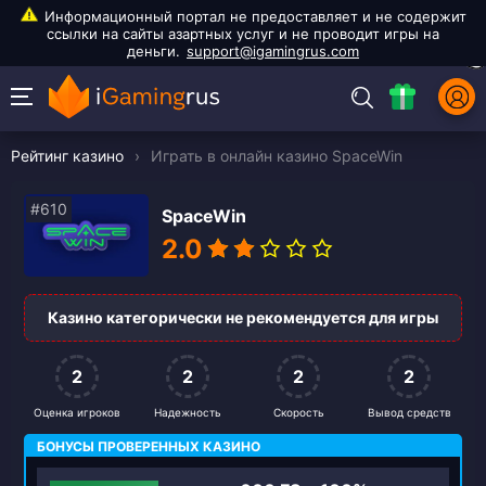
600 FS и 100%
Играть
support@igamingrus.com
Рейтинг казино
›
Играть в онлайн казино SpaceWin
SpaceWin
2.0
Казино категорически не рекомендуется для игры
2
2
2
2
Оценка игроков
Надежность
Скорость
Вывод средств
БОНУСЫ ПРОВЕРЕННЫХ КАЗИНО