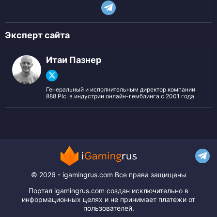
Эксперт сайта
Итаи Пазнер
Генеральный и исполнительным директор компании
888 Plc. в индустрии онлайн-гемблинга с 2001 года
© 2026 - igamingrus.com Все права защищены
Портал igamingrus.com создан исключительно в
информационных целях и не принимает платежи от
пользователей.