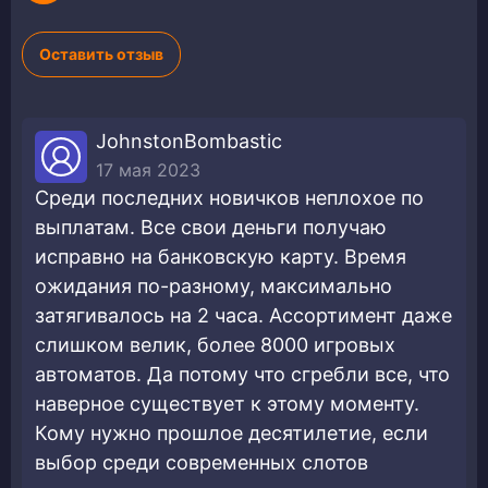
Оставить отзыв
JohnstonBombastic
17 мая 2023
Среди последних новичков неплохое по
выплатам. Все свои деньги получаю
исправно на банковскую карту. Время
ожидания по-разному, максимально
затягивалось на 2 часа. Ассортимент даже
слишком велик, более 8000 игровых
автоматов. Да потому что сгребли все, что
наверное существует к этому моменту.
Кому нужно прошлое десятилетие, если
выбор среди современных слотов