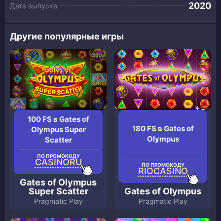
2020
Дата выпуска
Другие популярные игры
100 FS в Gates of
180 FS в Gates of
Olympus Super
Olympus
Scatter
ПО ПРОМОКОДУ
CASINORU
ПО ПРОМОКОДУ
RIOCASINO
Gates of Olympus
Super Scatter
Gates of Olympus
Pragmatic Play
Pragmatic Play