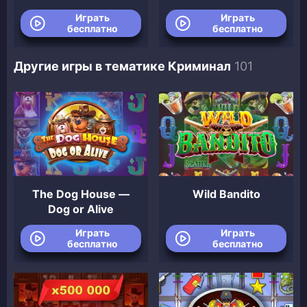
Играть
Играть
бесплатно
бесплатно
Другие игры в тематике Криминал
The Dog House —
Wild Bandito
Dog or Alive
Играть
Играть
бесплатно
бесплатно