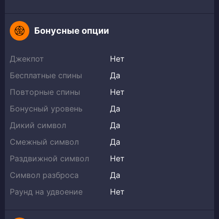
Бонусные опции
Джекпот
Нет
Бесплатные спины
Да
Повторные спины
Нет
Бонусный уровень
Да
Дикий символ
Да
Смежный символ
Да
Раздвижной символ
Нет
Символ разброса
Да
Раунд на удвоение
Нет