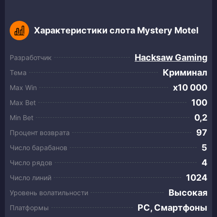
Характеристики слота Mystery Motel
Hacksaw Gaming
Разработчик
Криминал
Тема
10 000
Max Win
100
Max Bet
0,2
Min Bet
97
Процент возврата
5
Число барабанов
4
Число рядов
1024
Число линий
Высокая
Уровень волатильности
PC, Смартфоны
Платформы