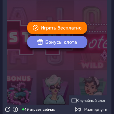
Играть бесплатно
Бонусы слота
Случайный слот
Развернуть
49 играет сейчас