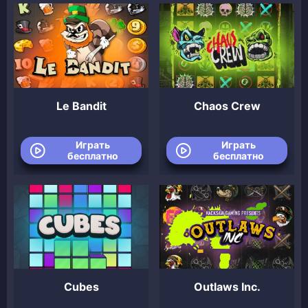
Le Bandit
Chaos Crew
Играть
Играть
бесплатно
бесплатно
Cubes
Outlaws Inc.