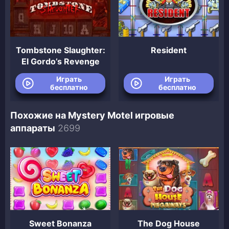
Tombstone Slaughter:
Resident
El Gordo’s Revenge
Играть
Играть
бесплатно
бесплатно
Похожие на Mystery Motel игровые
аппараты
Sweet Bonanza
The Dog House