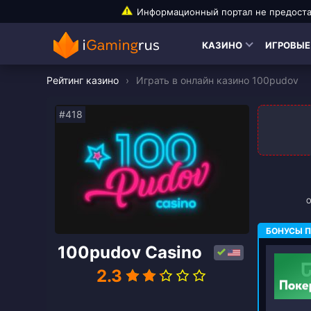
КАЗИНО
ИГРОВЫЕ
Рейтинг казино
›
Играть в онлайн казино 100pudov
О
БОНУСЫ 
100pudov Casino
2.3