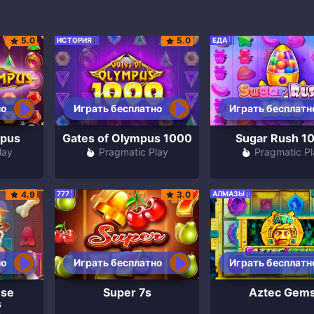
5.0
5.0
ИСТОРИЯ
ЕДА
но
Играть бесплатно
Играть бесплатн
mpus
Gates of Olympus 1000
Sugar Rush 1
lay
Pragmatic Play
Pragmatic Pl
4.9
3.0
777
АЛМАЗЫ
но
Играть бесплатно
Играть бесплатн
use
Super 7s
Aztec Gem
s