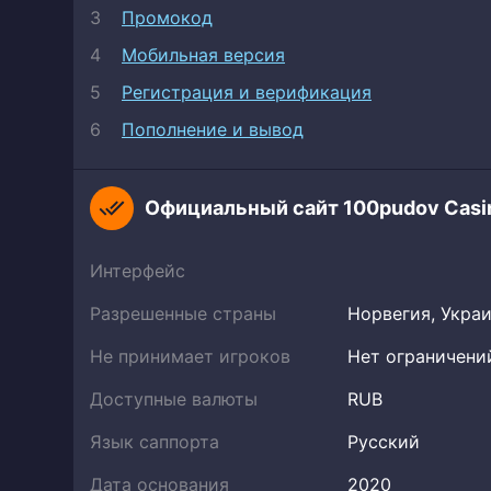
Промокод
Мобильная версия
Регистрация и верификация
Пополнение и вывод
Официальный сайт 100pudov Casi
Интерфейс
Разрешенные страны
Норвегия
Укра
Не принимает игроков
Нет ограничени
Доступные валюты
RUB
Язык саппорта
Русский
Дата основания
2020