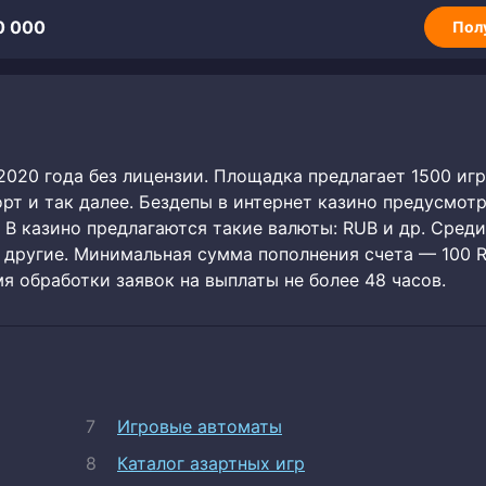
0 000
Пол
2020 года без лицензии. Площадка предлагает 1500 игр
рт и так далее. Бездепы в интернет казино предусмот
 В казино предлагаются такие валюты: RUB и др. Среди
 и другие. Минимальная сумма пополнения счета — 100 R
 обработки заявок на выплаты не более 48 часов.
Игровые автоматы
Каталог азартных игр