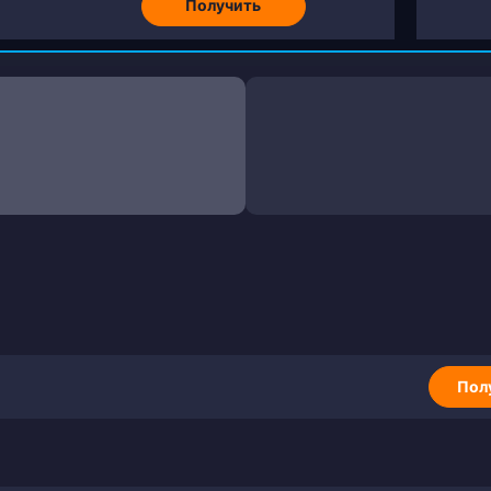
Получить
Пол