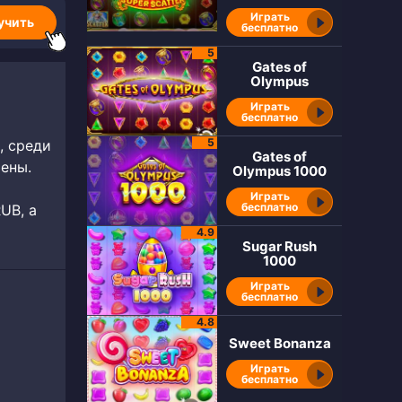
Играть
учить
бесплатно
5
Gates of
Olympus
Играть
бесплатно
5
, среди
Gates of
рены.
Olympus 1000
Играть
бесплатно
UB, а
4.9
Sugar Rush
1000
Играть
бесплатно
4.8
Sweet Bonanza
Играть
бесплатно