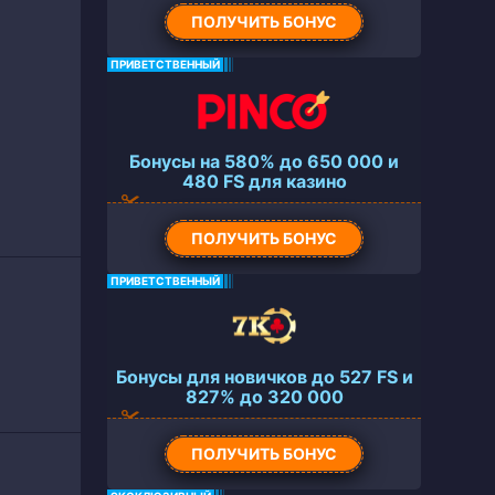
ПОЛУЧИТЬ БОНУС
ПРИВЕТСТВЕННЫЙ
Бонусы на 580% до 650 000 и
480 FS для казино
ПОЛУЧИТЬ БОНУС
ПРИВЕТСТВЕННЫЙ
Бонусы для новичков до 527 FS и
827% до 320 000
ПОЛУЧИТЬ БОНУС