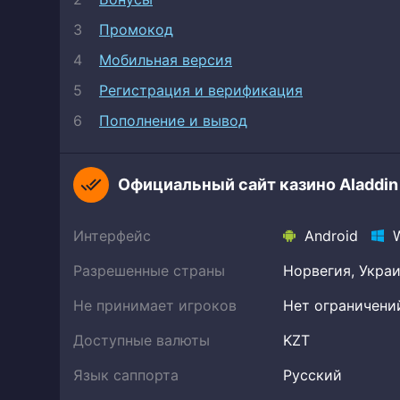
Промокод
Мобильная версия
Регистрация и верификация
Пополнение и вывод
Официальный сайт казино Aladdin
Интерфейс
Android
Разрешенные страны
Норвегия
Укра
Не принимает игроков
Нет ограничени
Доступные валюты
KZT
Язык саппорта
Русский