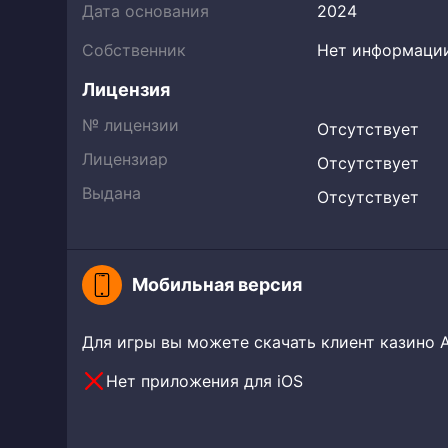
Дата основания
2024
Собственник
Нет информаци
Лицензия
№ лицензии
Отсутствует
Лицензиар
Отсутствует
Выдана
Отсутствует
Мобильная версия
Для игры вы можете скачать клиент казино A
Нет приложения для iOS