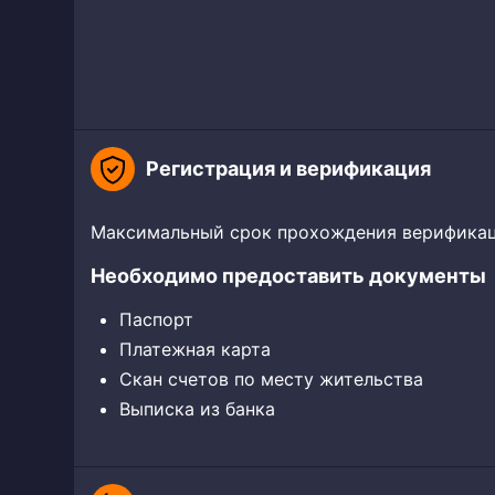
Регистрация и верификация
Максимальный срок прохождения верификаци
Необходимо предоставить документы
Паспорт
Платежная карта
Скан счетов по месту жительства
Выписка из банка