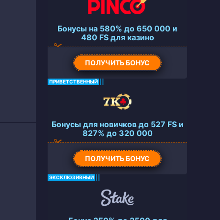
Бонусы на 580% до 650 000 и
480 FS для казино
ПОЛУЧИТЬ БОНУС
ПРИВЕТСТВЕННЫЙ
Бонусы для новичков до 527 FS и
827% до 320 000
ПОЛУЧИТЬ БОНУС
ЭКСКЛЮЗИВНЫЙ