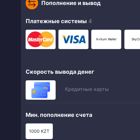
Пополнение и вывод
Платежные системы
Kvitum Wallet
SkyC
Скорость вывода денег
Кредитные карты
Мин. пополнение счета
1000 KZT