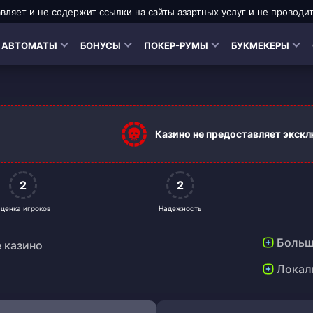
 АВТОМАТЫ
БОНУСЫ
ПОКЕР-РУМЫ
БУКМЕКЕРЫ
Казино не предоставляет экск
2
2
ценка игроков
Надежность
Боль
 казино
Лока