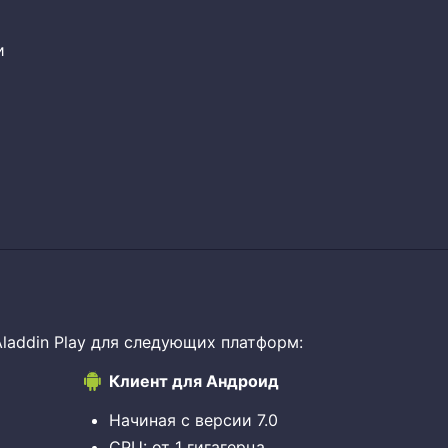
и
laddin Play для следующих платформ:
Клиент для Андроид
Начиная с версии 7.0
CPU: от 1 гигагерца