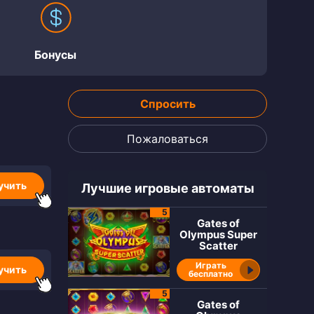
Бонусы
Спросить
Пожаловаться
учить
Лучшие игровые автоматы
5
Gates of
Olympus Super
Scatter
Играть
учить
бесплатно
5
Gates of