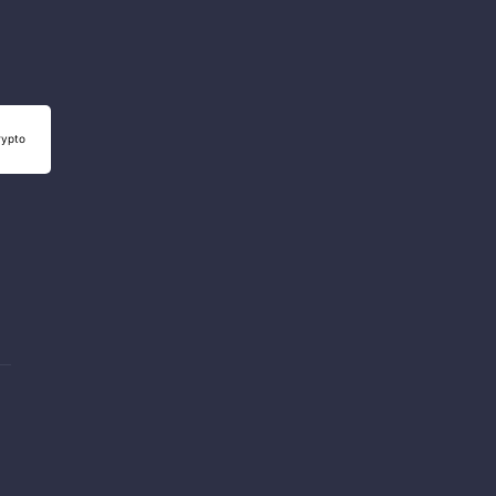
rypto