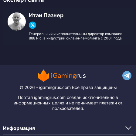
Итаи Пазнер
Генеральный и исполнительным директор компании
888 Plc. в индустрии онлайн-гемблинга с 2001 года
© 2026 - igamingrus.com Все права защищены
Портал igamingrus.com создан исключительно в
информационных целях и не принимает платежи от
пользователей.
Информация