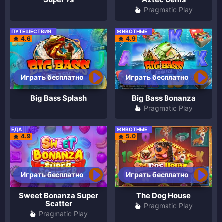
Pragmatic Play
ПУТЕШЕСТВИЯ
ЖИВОТНЫЕ
4.6
4.9
Играть бесплатно
Играть бесплатно
Big Bass Splash
Big Bass Bonanza
Pragmatic Play
ЕДА
ЖИВОТНЫЕ
4.9
5.0
Играть бесплатно
Играть бесплатно
Sweet Bonanza Super
The Dog House
Scatter
Pragmatic Play
Pragmatic Play