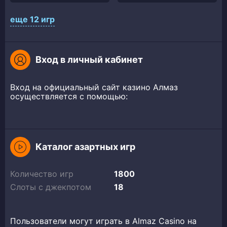
еще
12 игр
Вход в личный кабинет
Вход на официальный сайт казино Алмаз
осуществляется с помощью:
Каталог азартных игр
Количество игр
1800
Слоты с джекпотом
18
Пользователи могут играть в Almaz Casino на