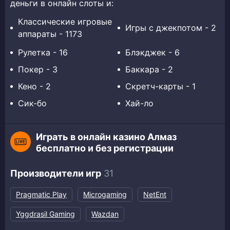
деньги в онлайн слоты и:
Классические игровые
Игры с джекпотом - 2
аппараты - 1173
Рулетка - 16
Блэкджек - 6
Покер - 3
Баккара - 2
Кено - 2
Скретч-карты - 1
Сик-бо
Хай-ло
Играть в онлайн казино Алмаз
бесплатно и без регистрации
Производители игр
Pragmatic Play
Microgaming
NetEnt
Yggdrasil Gaming
Wazdan