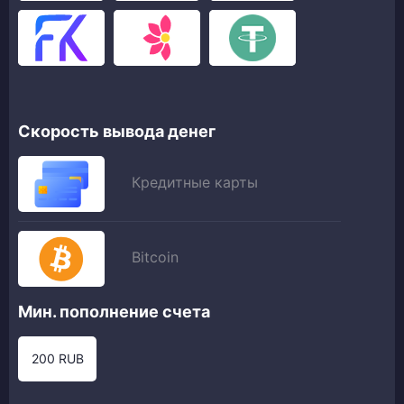
Скорость вывода денег
Кредитные карты
Bitcoin
Мин. пополнение счета
200 RUB