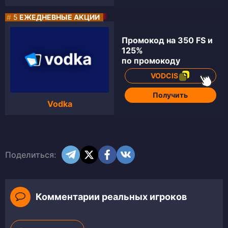
#
5
ЕЖЕДНЕВНЫЕ АКЦИИ
Промокод на
350 FS
и
125%
по промокоду
VODCIS
Получить
Vodka
Поделиться:
Комментарии реальных игроков