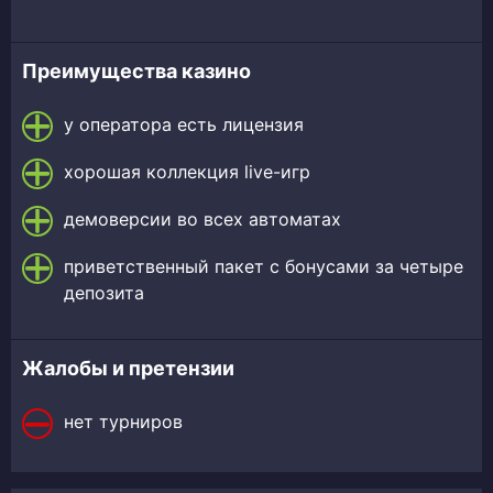
Преимущества казино
у оператора есть лицензия
хорошая коллекция live-игр
демоверсии во всех автоматах
приветственный пакет с бонусами за четыре
депозита
Жалобы и претензии
нет турниров