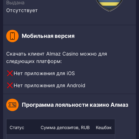
Выдана
Отсутствует
Мобильная версия
Скачать клиент Almaz Casino можно для
следующих платформ:
Нет приложения для iOS
Нет приложения для Android
Программа лояльности казино Алмаз
Статус
Сумма депозитов, RUB
Кешбэк