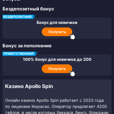
Бездепозитный бонус
БЕЗДЕПОЗИТНЫЙ
Бонус для новичков
Получить
Бонус за пополнение
ПРИВЕТСТВЕННЫЙ
100% бонус для новичков до 200
Получить
Казино Apollo Spin
Онлайн казино Apollo Spin работает с 2023 года
по лицензии Кюрасао. Оператор предлагает 4200
тайлов, в числе которых баккара, бинго, блэкджек