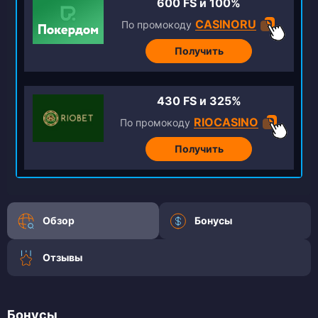
600 FS и 100%
CASINORU
По промокоду
Получить
430 FS и 325%
RIOCASINO
По промокоду
Получить
Обзор
Бонусы
Отзывы
Бонусы