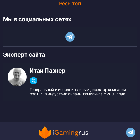
Весь топ
Мы в социальных сетях
Эксперт сайта
Итаи Пазнер
Генеральный и исполнительным директор компании
888 Plc. в индустрии онлайн-гемблинга с 2001 года