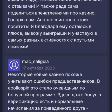
с отзывами! И также рада сама
поделиться впечатлениями про казино.
Говорю вам, Аполлоспин тоно стоит
посетить! Я благодаря ему остаюсь в
плюсе, вывожу выигрыши и участвую в
самых разных активностях с крутыми
призами!
mac_caligula
17 октября 2023
Некоторые новые казино похоже
учитывают ошибки предшественников. В
apollospin это стало очевидным по
бонусной программе. Здесь даже бонус з
верификацию есть и нормальные
начисления за приведенного друга -