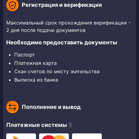
Регистрация и верификация
Максимальный срок прохождения верификации -
2 дня после подачи документов
Необходимо предоставить документы
Паспорт
Платежная карта
Скан счетов по месту жительства
Выписка из банка
Пополнение и вывод
Платежные системы