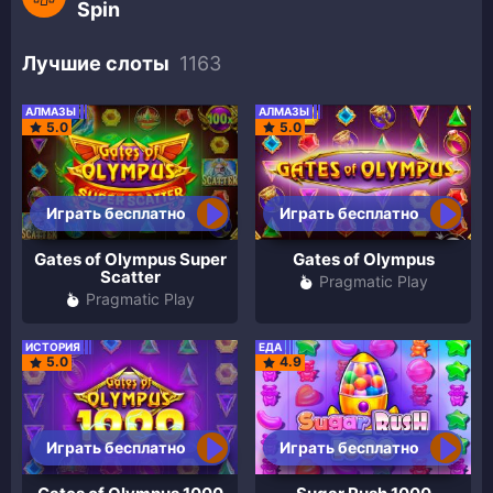
Spin
Лучшие слоты
АЛМАЗЫ
АЛМАЗЫ
5.0
5.0
Играть бесплатно
Играть бесплатно
Gates of Olympus Super
Gates of Olympus
Scatter
Pragmatic Play
Pragmatic Play
ИСТОРИЯ
ЕДА
5.0
4.9
Играть бесплатно
Играть бесплатно