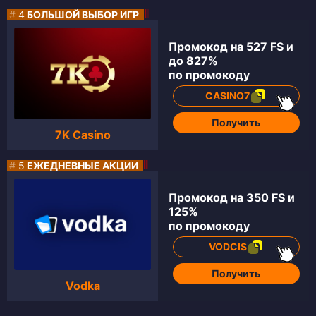
#
4
БОЛЬШОЙ ВЫБОР ИГР
Промокод на
527 FS
и
до 827%
по промокоду
CASINO7
Получить
7K Casino
#
5
ЕЖЕДНЕВНЫЕ АКЦИИ
Промокод на
350 FS
и
125%
по промокоду
VODCIS
Получить
Vodka