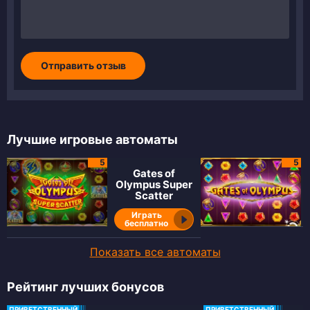
Лучшие игровые автоматы
5
5
Gates of
Olympus Super
Scatter
Играть
бесплатно
Показать все автоматы
Рейтинг лучших бонусов
ПРИВЕТСТВЕННЫЙ
ПРИВЕТСТВЕННЫЙ