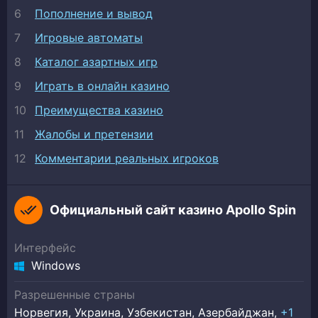
Пополнение и вывод
Игровые автоматы
Каталог азартных игр
Играть в онлайн казино
Преимущества казино
Жалобы и претензии
Комментарии реальных игроков
Официальный сайт казино Apollo Spin
Интерфейс
Windows
Разрешенные страны
Норвегия
Украина
Узбекистан
Азербайджан
+1