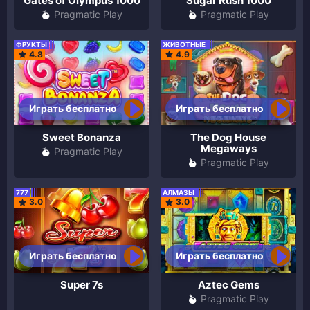
Gates of Olympus 1000
Sugar Rush 1000
Pragmatic Play
Pragmatic Play
ФРУКТЫ
ЖИВОТНЫЕ
4.8
4.9
Играть бесплатно
Играть бесплатно
Sweet Bonanza
The Dog House
Megaways
Pragmatic Play
Pragmatic Play
777
АЛМАЗЫ
3.0
3.0
Играть бесплатно
Играть бесплатно
Super 7s
Aztec Gems
Pragmatic Play