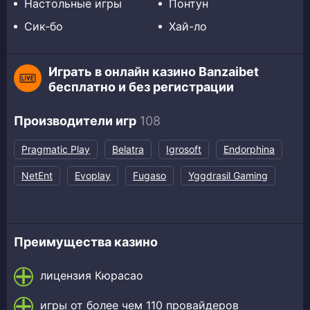
Настольные игры
Понтун
Сик-бо
Хай-ло
Играть в онлайн казино Banzaibet
бесплатно и без регистрации
Производители игр
Pragmatic Play
Belatra
Igrosoft
Endorphina
NetEnt
Evoplay
Fugaso
Yggdrasil Gaming
Преимущества казино
лицензия Кюрасао
игры от более чем 110 провайдеров