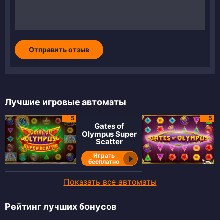
Лучшие игровые автоматы
5
5
Gates of
Olympus Super
Scatter
Играть
бесплатно
Показать все автоматы
Рейтинг лучших бонусов