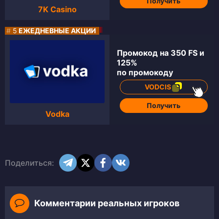
Получить
7K Casino
#
5
ЕЖЕДНЕВНЫЕ АКЦИИ
Промокод на
350 FS
и
125%
по промокоду
VODCIS
Получить
Vodka
Поделиться:
Комментарии реальных игроков