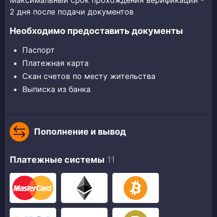
Максимальный срок прохождения верификации -
2 дня после подачи документов
Необходимо предоставить документы
Паспорт
Платежная карта
Скан счетов по месту жительства
Выписка из банка
Пополнение и вывод
Платежные системы