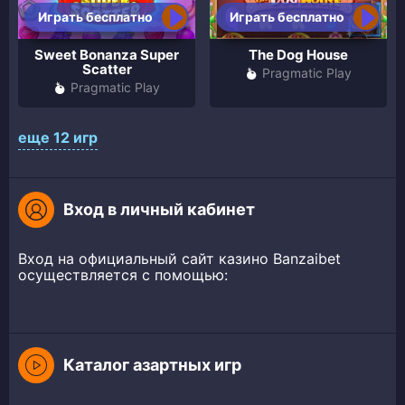
Играть бесплатно
Играть бесплатно
Sweet Bonanza Super
The Dog House
Scatter
Pragmatic Play
Pragmatic Play
еще
12 игр
Вход в личный кабинет
Вход на официальный сайт казино Banzaibet
осуществляется с помощью:
Каталог азартных игр