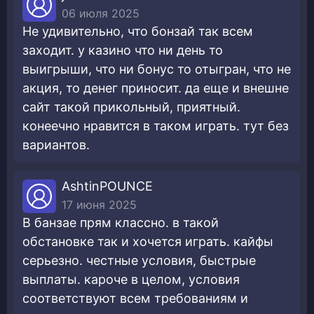
06 июля 2025
Не удивительно, что бонзай так всем
заходит. у казино что ни день то
выигрыши, что ни бонус то отыгран, что не
акция, то денег приносит. да еще и внешне
сайт такой прикольный, приятный.
конеечно нравится в таком играть. тут без
вариантов.
AshtinPOUNCE
17 июня 2025
В банзае прям классно. в такой
обстановке так и хочется играть. кайфы
серьезно. честные условия, быстрые
выплаты. кароче в целом, условия
соответствуют всем требованиям и