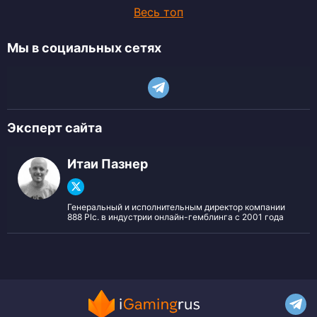
Весь топ
Мы в социальных сетях
Эксперт сайта
Итаи Пазнер
Генеральный и исполнительным директор компании
888 Plc. в индустрии онлайн-гемблинга с 2001 года