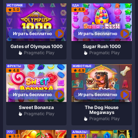
ИСТОРИЯ
ЕДА
5.0
4.9
Играть бесплатно
Играть бесплатно
Gates of Olympus 1000
Sugar Rush 1000
Pragmatic Play
Pragmatic Play
ФРУКТЫ
ЖИВОТНЫЕ
4.8
4.9
Играть бесплатно
Играть бесплатно
Sweet Bonanza
The Dog House
Megaways
Pragmatic Play
Pragmatic Play
777
АЛМАЗЫ
3.0
3.0