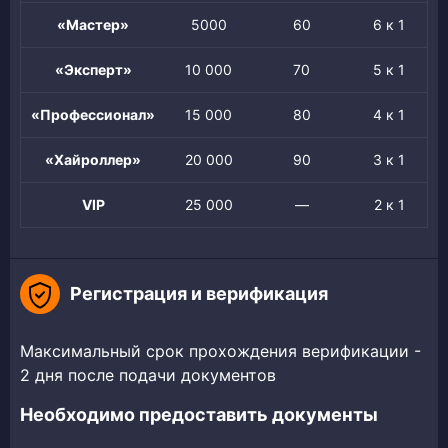
«Мастер»
5000
60
6 к 1
«Эксперт»
10 000
70
5 к 1
«Профессионал»
15 000
80
4 к 1
«Хайроллер»
20 000
90
3 к 1
VIP
25 000
—
2 к 1
Регистрация и верификация
Максимальный срок прохождения верификации -
2 дня после подачи документов
Необходимо предоставить документы