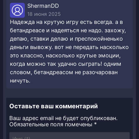
ShermanDD
18 июня 2025
Надежда на крутую игру есть всегда. а в
бетандреасе и надеяться не надо. захожу,
депаю, ставки делаю и преспокойненько
деньги вывожу. вот не передать насколько
это классно, насколько крутые эмоции,
когда можно так удачно сыграть! одним
словом, бетандреасом не разочарован
ничуть.
Оставьте ваш комментарий
Ваш адрес email не будет опубликован.
Обязательные поля помечены
*