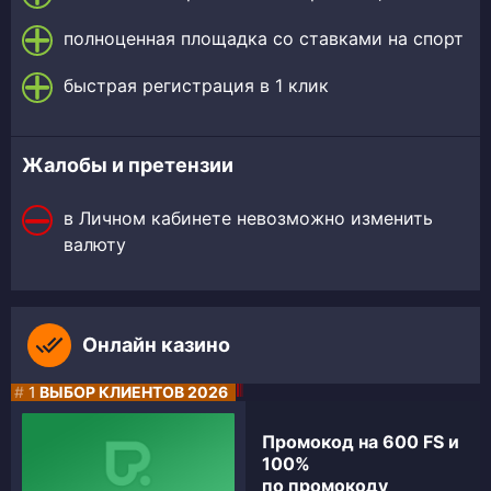
полноценная площадка со ставками на спорт
быстрая регистрация в 1 клик
Жалобы и претензии
в Личном кабинете невозможно изменить
валюту
Онлайн казино
#
1
ВЫБОР КЛИЕНТОВ 2026
Промокод на
600 FS
и
100%
по промокоду