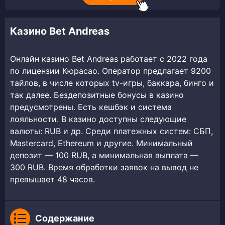
Казино Bet Andreas
Онлайн казино Bet Andreas работает с 2022 года
по лицензии Кюрасао. Оператор предлагает 9200
тайлов, в числе которых tv-игры, баккара, бинго и
так далее. Бездепозитные бонусы в казино
предусмотрены. Есть кешбэк и система
лояльности. В казино доступны следующие
валюты: RUB и др. Среди платежных систем: СБП,
Mastercard, Ethereum и другие. Минимальный
депозит — 100 RUB, а минимальная выплата —
300 RUB. Время обработки заявок на вывод не
превышает 48 часов.
Содержание