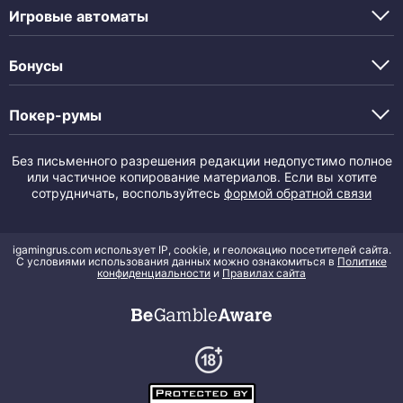
Игровые автоматы
Бонусы
Покер-румы
Без письменного разрешения редакции недопустимо полное
или частичное копирование материалов. Если вы хотите
сотрудничать, воспользуйтесь
формой обратной связи
igamingrus.com использует IP, cookie, и геолокацию посетителей сайта.
С условиями использования данных можно ознакомиться в
Политике
конфиденциальности
и
Правилах сайта