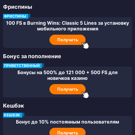
Фриспины
ФРИСПИНЫ
100 FS в Burning Wins: Classic 5 Lines за установку
мобильного приложения
Получить
Бонус за пополнение
ПРИВЕТСТВЕННЫЙ
Бонусы на 500% до 121 000 + 500 FS для
новичков казино
Получить
Кешбэк
КЕШБЭК
Бонус до 10% постоянным пользователям
Получить