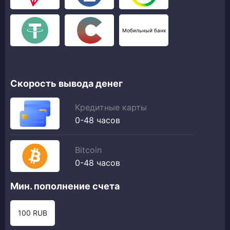
Мобильный банк
Скорость вывода денег
Кредитные карты
0-48 часов
Bitcoin
0-48 часов
Мин. пополнение счета
100 RUB