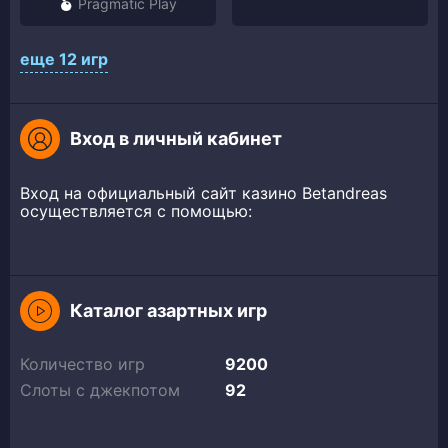
Pragmatic Play
еще
12 игр
Вход в личный кабинет
Вход на официальный сайт казино Betandreas
осуществляется с помощью:
Каталог азартных игр
Количество игр
9200
Слоты с джекпотом
92