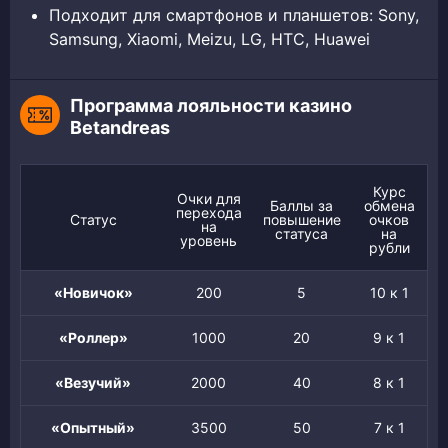
Подходит для смартфонов и планшетов: Sony,
Samsung, Xiaomi, Meizu, LG, HTC, Huawei
Программа лояльности казино
Betandreas
Курс
Очки для
Баллы за
обмена
перехода
Статус
повышение
очков
на
статуса
на
уровень
рубли
«Новичок»
200
5
10 к 1
«Роллер»
1000
20
9 к 1
«Везучий»
2000
40
8 к 1
«Опытный»
3500
50
7 к 1