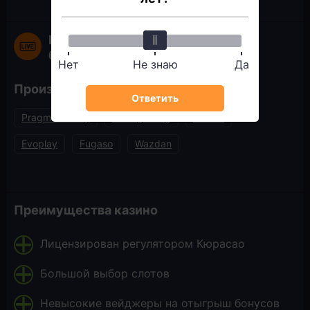
Играть в онлайн казино Бетиро
бесплатно и без регистрации
Нет
Не знаю
Да
Производители игр
Ответить
Pragmatic Play
Microgaming
NetEnt
Evoplay
Fugaso
Wazdan
Преимущества казино
Лицензирован регулятором Кюрасао
Большой выбор слотов
Невысокие вейджеры на отыгрыш бонусов