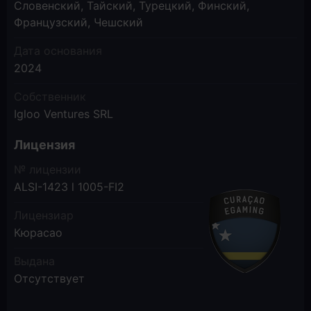
Словенский, Тайский, Турецкий, Финский,
Французский, Чешский
Дата основания
2024
Собственник
Igloo Ventures SRL
Лицензия
№ лицензии
ALSI-1423 l 1005-FI2
Лицензиар
Кюрасао
Выдана
Отсутствует