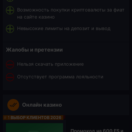
Возможность покупки криптовалюты за фиат
на сайте казино
Невысокие лимиты на депозит и вывод
Жалобы и претензии
Нельзя скачать приложение
Отсутствует программа лояльности
Онлайн казино
#
1
ВЫБОР КЛИЕНТОВ 2026
Промокод на
600 FS
и