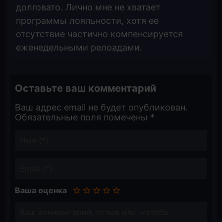
долговато. Лично мне не хватает
программы лояльности, хотя ее
отсутствие частично компенсируется
еженедельными релоадами.
Оставьте ваш комментарий
Ваш адрес email не будет опубликован.
Обязательные поля помечены
*
Ваша оценка