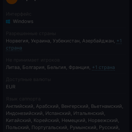
Интерфейс
Windows
Разрешенные страны
Норвегия
Украина
Узбекистан
Азербайджан
+1
страна
Не принимает игроков
Литва
Болгария
Бельгия
Франция
+1 страна
Доступные валюты
EUR
Язык саппорта
Английский, Арабский, Венгерский, Вьетнамский,
Индонезийский, Испанский, Итальянский,
Китайский, Корейский, Немецкий, Норвежский,
Польский, Португальский, Румынский, Русский,