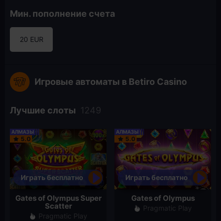
Мин. пополнение счета
20 EUR
Игровые автоматы в Betiro Casino
Лучшие слоты
АЛМАЗЫ
АЛМАЗЫ
5.0
5.0
Играть бесплатно
Играть бесплатно
Gates of Olympus Super
Gates of Olympus
Scatter
Pragmatic Play
Pragmatic Play