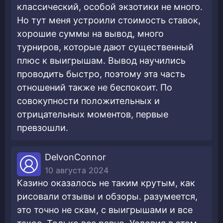
классический, особой экзотики не много.
Но тут меня устроили стоимость ставок,
хорошие суммы на вывод, много
турниров, которые дают существенный
плюс к выигрышам. Вывод научились
проводить быстро, поэтому эта часть
отношений также не беспокоит. По
совокупности положительных и
отрицательных моментов, первые
превзошли.
DelvonConnor
10 августа 2024
Казино оказалось не таким крутым, как
рисовали отзывы и обзоры. разумеется,
это точно не скам, с выигрышами и все