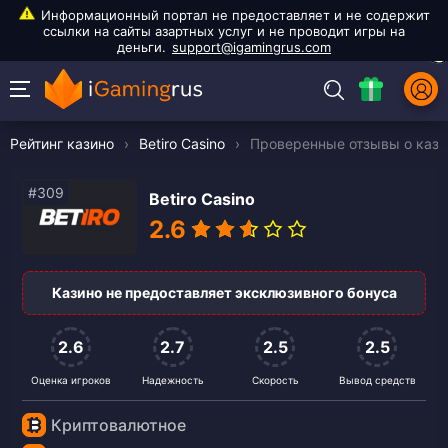
600 FS и 100%
Играть
support@igamingrus.com
Рейтинг казино
›
Betiro Casino
›
Проверенные отзывы о казин
Betiro Casino
2.6
Казино не предоставляет эксклюзивного бонуса
2.6
2.7
2.5
2.5
Оценка игроков
Надежность
Скорость
Вывод средств
Криптовалютное