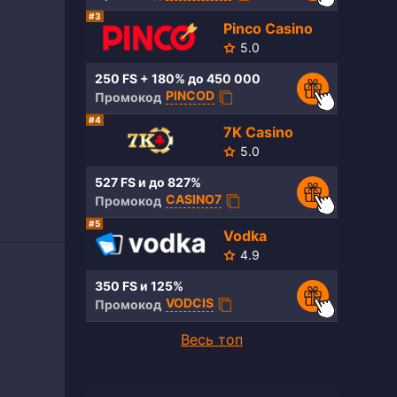
#3
Pinco Casino
5.0
250 FS
+ 180% до 450 000
PINCOD
Промокод
#4
7K Casino
5.0
527 FS
и до 827%
CASINO7
Промокод
#5
Vodka
4.9
350 FS
и 125%
VODCIS
Промокод
Весь топ