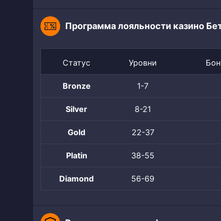
Программа лояльности казино Бе
Статус
Уровни
Бон
Bronze
1-7
Silver
8-21
Gold
22-37
Platin
38-55
Diamond
56-69