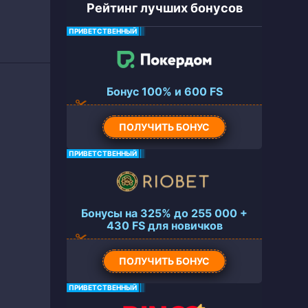
Рейтинг лучших бонусов
ПРИВЕТСТВЕННЫЙ
Бонус 100% и 600 FS
ПОЛУЧИТЬ БОНУС
ПРИВЕТСТВЕННЫЙ
Бонусы на 325% до 255 000 +
430 FS для новичков
ПОЛУЧИТЬ БОНУС
ПРИВЕТСТВЕННЫЙ