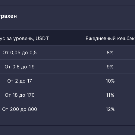
трахен
ус за уровень, USDT
Ежедневный кешбэк
От 0,05 до 0,5
8%
От 0,6 до 1,9
9%
От 2 до 17
10%
От 18 до 170
11%
От 200 до 800
12%