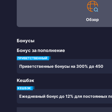
Обзор
Бонусы
Бонус за пополнение
ПРИВЕТСТВЕННЫЙ
Приветственные бонусы на 300% до 450
Кешбэк
КЕШБЭК
Ежедневный бонус до 12% для постоянных п