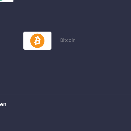
Bitcoin
hen