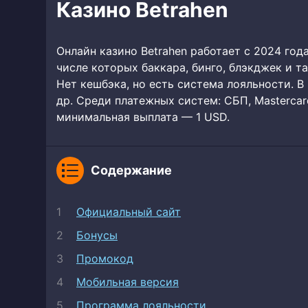
Казино Betrahen
Онлайн казино Betrahen работает с 2024 год
числе которых баккара, бинго, блэкджек и т
Нет кешбэка, но есть система лояльности. В
др. Среди платежных систем: СБП, Mastercar
минимальная выплата — 1 USD.
Содержание
Официальный сайт
Бонусы
Промокод
Мобильная версия
Программа лояльности