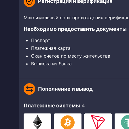
Регистрация и верификация
Максимальный срок прохождения верификаци
Необходимо предоставить документы
Паспорт
Платежная карта
Скан счетов по месту жительства
Выписка из банка
Пополнение и вывод
Платежные системы