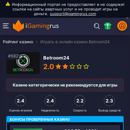
600 FS и 100%
Играть
support@igamingrus.com
Рейтинг казино
›
Играть в онлайн казино Betroom24
Betroom24
2.0
Казино категорически не рекомендуется для игры
2.4
2.4
2.2
2.3
Оценка игроков
Надежность
Скорость
Вывод средств
БОНУСЫ ПРОВЕРЕННЫХ КАЗИНО