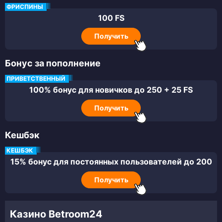
ФРИСПИНЫ
100 FS
Получить
Бонус за пополнение
ПРИВЕТСТВЕННЫЙ
100% бонус для новичков до 250 + 25 FS
Получить
Кешбэк
КЕШБЭК
15% бонус для постоянных пользователей до 200
Получить
Казино Betroom24