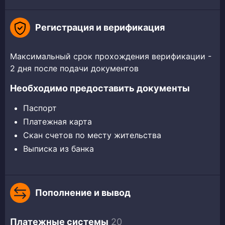
Регистрация и верификация
Максимальный срок прохождения верификации -
2 дня после подачи документов
Необходимо предоставить документы
Паспорт
Платежная карта
Скан счетов по месту жительства
Выписка из банка
Пополнение и вывод
Платежные системы