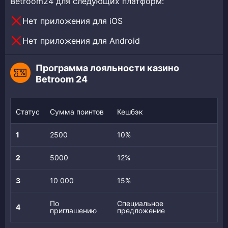
Betroom24 для следующих платформ:
Нет приложения для iOS
Нет приложения для Android
Программа лояльности казино
Betroom 24
Статус
Сумма поинтов
Кешбэк
1
2500
10%
2
5000
12%
3
10 000
15%
По
Специальное
4
приглашению
предложение