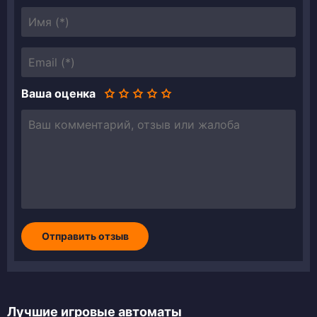
Ваша оценка
Лучшие игровые автоматы