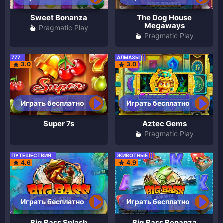
Sweet Bonanza
The Dog House
Megaways
Pragmatic Play
Pragmatic Play
777
АЛМАЗЫ
3.0
3.0
Играть бесплатно
Играть бесплатно
Super 7s
Aztec Gems
Pragmatic Play
ПУТЕШЕСТВИЯ
ЖИВОТНЫЕ
4.6
4.9
Играть бесплатно
Играть бесплатно
Big Bass Splash
Big Bass Bonanza