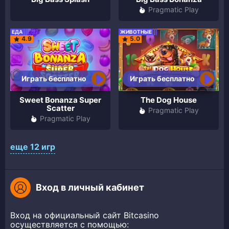
Pragmatic Play
ЕДА
ЖИВОТНЫЕ
4.9
5.0
Играть бесплатно
Играть бесплатно
Sweet Bonanza Super
The Dog House
Scatter
Pragmatic Play
Pragmatic Play
еще
12 игр
Вход в личный кабинет
Вход на официальный сайт Bitcasino
осуществляется с помощью: