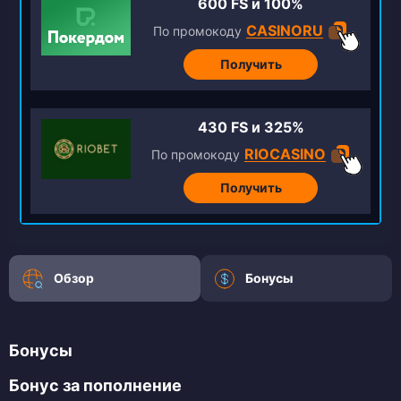
600 FS и 100%
CASINORU
По промокоду
Получить
430 FS и 325%
RIOCASINO
По промокоду
Получить
Обзор
Бонусы
Бонусы
Бонус за пополнение