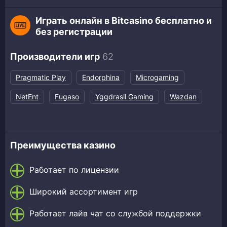
Играть онлайн в Bitcasino бесплатно и
без регистрации
Производители игр
Pragmatic Play
Endorphina
Microgaming
NetEnt
Fugaso
Yggdrasil Gaming
Wazdan
Преимущества казино
Работает по лицензии
Широкий ассортимент игр
Работает лайв чат со службой поддержки