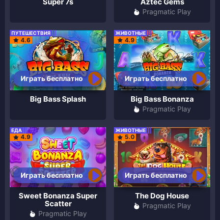
Super 7s
Aztec Gems
Pragmatic Play
ПУТЕШЕСТВИЯ
ЖИВОТНЫЕ
4.6
4.9
Играть бесплатно
Играть бесплатно
Big Bass Splash
Big Bass Bonanza
Pragmatic Play
ЕДА
ЖИВОТНЫЕ
4.9
5.0
Играть бесплатно
Играть бесплатно
Sweet Bonanza Super
The Dog House
Scatter
Pragmatic Play
Pragmatic Play