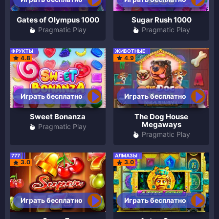
Gates of Olympus 1000
Sugar Rush 1000
Pragmatic Play
Pragmatic Play
ФРУКТЫ
ЖИВОТНЫЕ
4.8
4.9
Играть бесплатно
Играть бесплатно
Sweet Bonanza
The Dog House
Megaways
Pragmatic Play
Pragmatic Play
777
АЛМАЗЫ
3.0
3.0
Играть бесплатно
Играть бесплатно