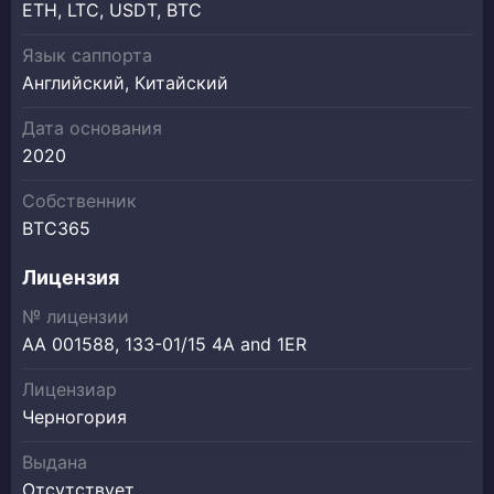
ETH
LTC
USDT
BTC
Язык саппорта
Английский, Китайский
Дата основания
2020
Собственник
BTC365
Лицензия
№ лицензии
AA 001588, 133-01/15 4A and 1ER
Лицензиар
Черногория
Выдана
Отсутствует