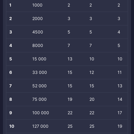
1
1000
2
2
2
2
2000
3
3
3
3
4500
5
5
4
4
8000
7
7
5
5
15 000
13
10
10
6
33 000
15
12
11
7
52 000
15
15
13
8
75 000
19
20
14
9
100 000
22
22
17
10
127 000
25
25
19