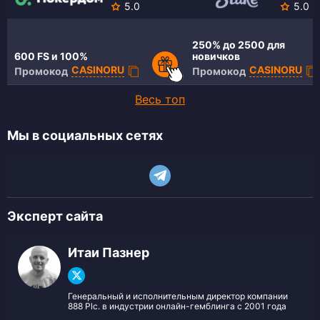
5.0
5.0
250% до
2500 для
600 FS
и 100%
новичков
CASINORU
CASINORU
Промокод
Промокод
Весь топ
Мы в социальных сетях
Эксперт сайта
Итаи Пазнер
Генеральный и исполнительным директор компании
888 Plc. в индустрии онлайн-гемблинга с 2001 года