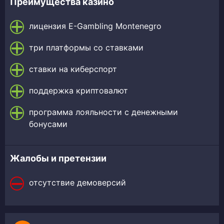
Преимущества казино
лицензия E-Gambling Montenegro
три платформы со ставками
ставки на киберспорт
поддержка криптовалют
программа лояльности с денежными
бонусами
Жалобы и претензии
отсутствие демоверсий