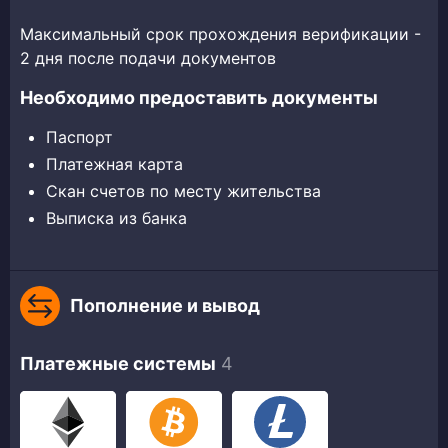
Максимальный срок прохождения верификации -
2 дня после подачи документов
Необходимо предоставить документы
Паспорт
Платежная карта
Скан счетов по месту жительства
Выписка из банка
Пополнение и вывод
Платежные системы