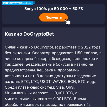
ПРИВЕТСТВЕННЫЙ
Бонус 100% до 50 000 + 50 FS
Получить
Казино DoCryptoBet
Онлайн казино DoCryptoBet работает с 2022 года
без лицензии. Оператор предлагает 1150 тайлов, в
числе которых баккара, блэкджек, видеопокер и
так далее. Бездепозитные бонусы в казино не
предусмотрены. Кешбэка и программы
лояльности нет. В казино доступны следующие
валюты: ETC, LTC, USDT, WAVES, BCH, BTC и др.
Среди платежных систем: Visa, QIWI.
Минимальный депозит — 0,001 BTC, а
минимальная выплата — 0,001 BTC. Время
обработки заявок на вывод не превышает 12