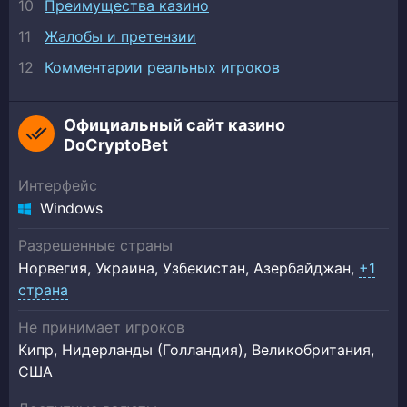
Преимущества казино
Жалобы и претензии
Комментарии реальных игроков
Официальный сайт казино
DoCryptoBet
Интерфейс
Windows
Разрешенные страны
Норвегия
Украина
Узбекистан
Азербайджан
+1
страна
Не принимает игроков
Кипр
Нидерланды (Голландия)
Великобритания
США