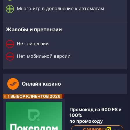
Много игр в дополнение к автоматам
Жалобы и претензии
Нет лицензии
Нет мобильной версии
Онлайн казино
#
1
ВЫБОР КЛИЕНТОВ 2026
Промокод на
600 FS
и
100%
по промокоду
CASINORU