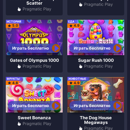
Scatter
Pragmatic Play
Pragmatic Play
ИСТОРИЯ
ЕДА
5.0
4.9
Играть бесплатно
Играть бесплатно
Gates of Olympus 1000
Sugar Rush 1000
Pragmatic Play
Pragmatic Play
ФРУКТЫ
ЖИВОТНЫЕ
4.8
4.9
Играть бесплатно
Играть бесплатно
Sweet Bonanza
The Dog House
Megaways
Pragmatic Play
Pragmatic Play