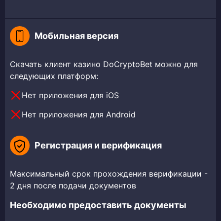
Мобильная версия
Скачать клиент казино DoCryptoBet можно для
следующих платформ:
Нет приложения для iOS
Нет приложения для Android
Регистрация и верификация
Максимальный срок прохождения верификации -
2 дня после подачи документов
Необходимо предоставить документы