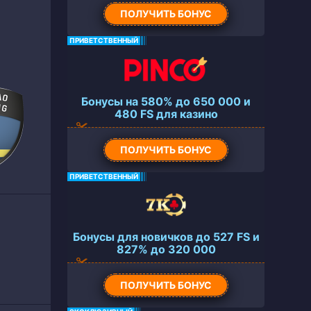
ПОЛУЧИТЬ БОНУС
ПРИВЕТСТВЕННЫЙ
Бонусы на 580% до 650 000 и
480 FS для казино
ПОЛУЧИТЬ БОНУС
ПРИВЕТСТВЕННЫЙ
Бонусы для новичков до 527 FS и
827% до 320 000
ПОЛУЧИТЬ БОНУС