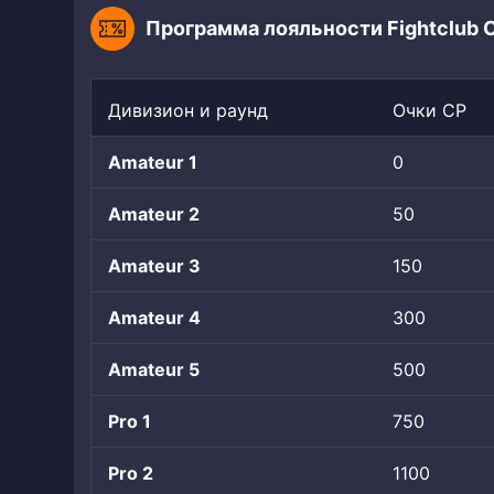
Программа лояльности Fightclub 
Дивизион и раунд
Очки CP
Amateur 1
0
Amateur 2
50
Amateur 3
150
Amateur 4
300
Amateur 5
500
Pro 1
750
Pro 2
1100