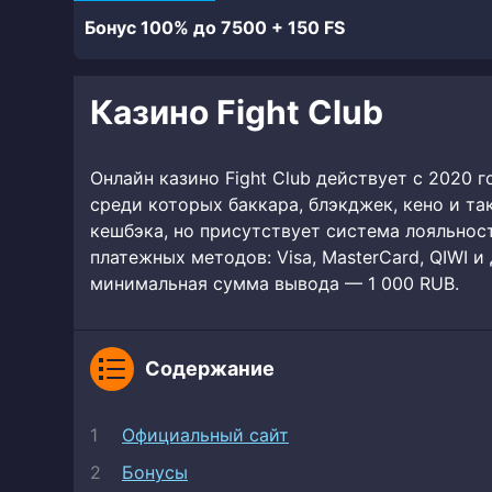
Бонус 100% до 7500 + 150 FS
Казино Fight Club
Онлайн казино Fight Club действует с 2020 
среди которых баккара, блэкджек, кено и та
кешбэка, но присутствует система лояльност
платежных методов: Visa, MasterCard, QIWI 
минимальная сумма вывода — 1 000 RUB.
Содержание
Официальный сайт
Бонусы