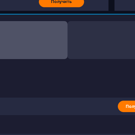
Получить
Пол