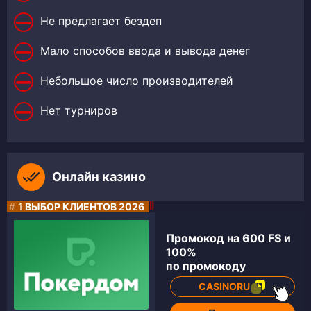
Не предлагает бездеп
Мало способов ввода и вывода денег
Небольшое число производителей
Нет турниров
Онлайн казино
#
1
ВЫБОР КЛИЕНТОВ 2026
Промокод на
600 FS
и
100%
по промокоду
CASINORU