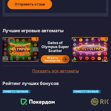
Лучшие игровые автоматы
5
5
Gates of
Olympus Super
Scatter
Играть
бесплатно
Показать все автоматы
Рейтинг лучших бонусов
ПРИВЕТСТВЕННЫЙ
ПРИВЕТСТВЕННЫЙ