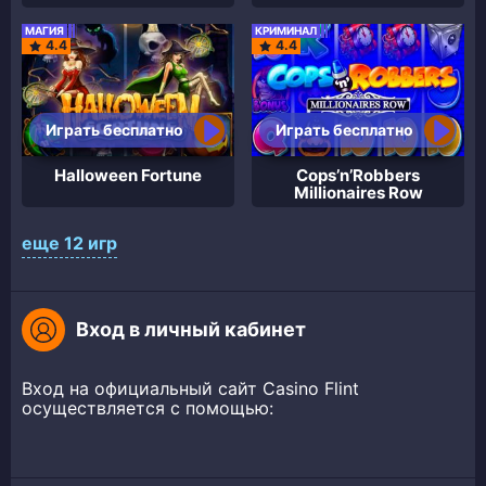
МАГИЯ
КРИМИНАЛ
4.4
4.4
Играть бесплатно
Играть бесплатно
Halloween Fortune
Cops’n’Robbers
Millionaires Row
еще
12 игр
Вход в личный кабинет
Вход на официальный сайт Casino Flint
осуществляется с помощью: