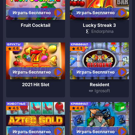
Играть бесплатно
Играть бесплатно
Fruit Cocktail
Lucky Streak 3
Endorphina
ФРУКТЫ
КРИМИНАЛ
4.6
4.5
Играть бесплатно
Играть бесплатно
2021 Hit Slot
Resident
Igrosoft
ЖИВОТНЫЕ
КРИМИНАЛ
4.5
4.4
Играть бесплатно
Играть бесплатно