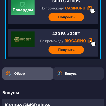
600 FS и 100%
CASINORU
По промокоду
Получить
430 FS и 325%
RIOCASINO
По промокоду
Получить
Обзор
Бонусы
Бонусы
Казино GMSDeluxe