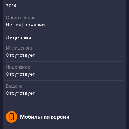
2014
Собственник
Нет информации
Лицензия
№ лицензии
Отсутствует
Лицензиар
Отсутствует
Выдана
Отсутствует
Мобильная версия