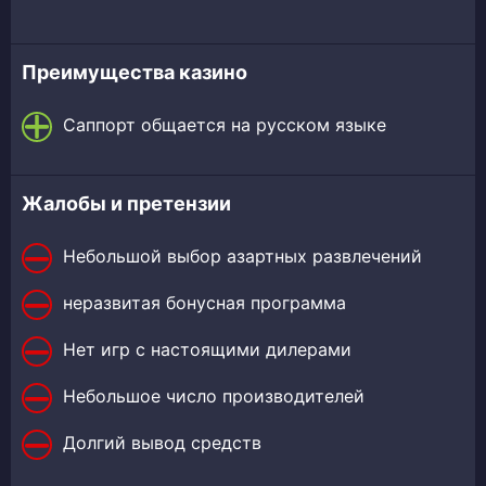
Преимущества казино
Саппорт общается на русском языке
Жалобы и претензии
Небольшой выбор азартных развлечений
неразвитая бонусная программа
Нет игр с настоящими дилерами
Небольшое число производителей
Долгий вывод средств