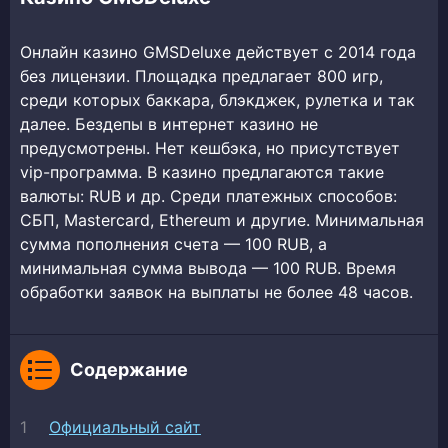
Онлайн казино GMSDeluxe действует с 2014 года
без лицензии. Площадка предлагает 800 игр,
среди которых баккара, блэкджек, рулетка и так
далее. Бездепы в интернет казино не
предусмотрены. Нет кешбэка, но присутствует
vip-программа. В казино предлагаются такие
валюты: RUB и др. Среди платежных способов:
СБП, Mastercard, Ethereum и другие. Минимальная
сумма пополнения счета — 100 RUB, а
минимальная сумма вывода — 100 RUB. Время
обработки заявок на выплаты не более 48 часов.
Содержание
Официальный сайт