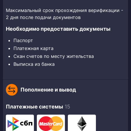
Максимальный срок прохождения верификации -
2 дня после подачи документов
Необходимо предоставить документы
Паспорт
Платежная карта
Скан счетов по месту жительства
Выписка из банка
Пополнение и вывод
Платежные системы