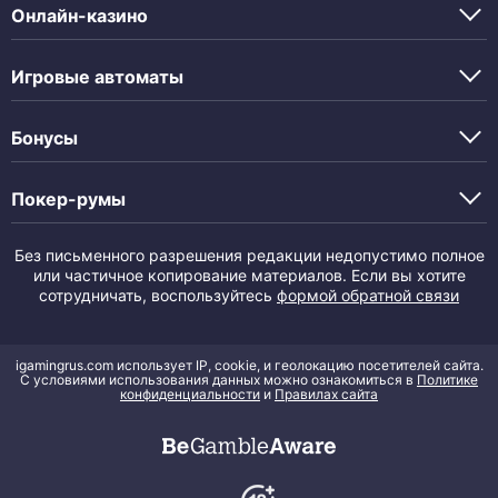
Онлайн-казино
Игровые автоматы
Бонусы
Покер-румы
Без письменного разрешения редакции недопустимо полное
или частичное копирование материалов. Если вы хотите
сотрудничать, воспользуйтесь
формой обратной связи
igamingrus.com использует IP, cookie, и геолокацию посетителей сайта.
С условиями использования данных можно ознакомиться в
Политике
конфиденциальности
и
Правилах сайта