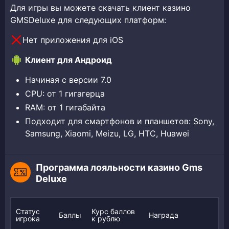
Для игры вы можете скачать клиент казино
GMSDeluxe для следующих платформ:
Нет приложения для iOS
Клиент для Андроид
Начиная с версии 7.0
CPU: от 1 гигагерца
RAM: от 1 гигабайта
Подходит для смартфонов и планшетов: Sony,
Samsung, Xiaomi, Meizu, LG, HTC, Huawei
Программа лояльности казино Gms
Deluxe
Статус
Курс баллов
Баллы
Награда
игрока
к рублю