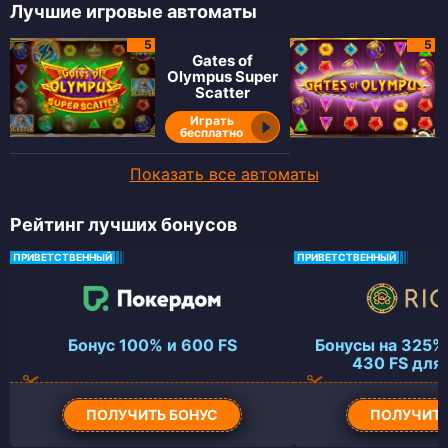
Лучшие игровые автоматы
5
5
Gates of
Olympus Super
Scatter
Играть
бесплатно
Показать все автоматы
Рейтинг лучших бонусов
ПРИВЕТСТВЕННЫЙ
ПРИВЕТСТВЕННЫЙ
Бонус 100% и 600 FS
Бонусы на 325%
430 FS для
ПОЛУЧИТЬ БОНУС
ПОЛУЧИТЬ