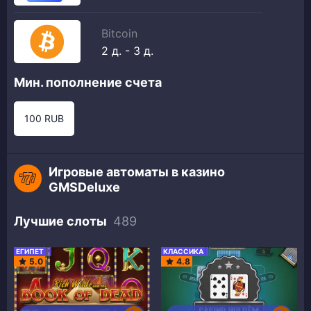
Bitcoin
2 д. - 3 д.
Мин. пополнение счета
100 RUB
Игровые автоматы в казино
GMSDeluxe
Лучшие слоты
ЕГИПЕТ
КЛАССИКА
5.0
4.8