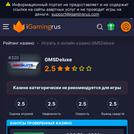
600 FS и 100%
Играть
support@igamingrus.com
Рейтинг казино
›
Играть в онлайн казино GMSDeluxe
GMSDeluxe
2.5
Казино категорически не рекомендуется для игры
2.5
2.5
2.5
2.5
Оценка игроков
Надежность
Скорость
Вывод средств
БОНУСЫ ПРОВЕРЕННЫХ КАЗИНО