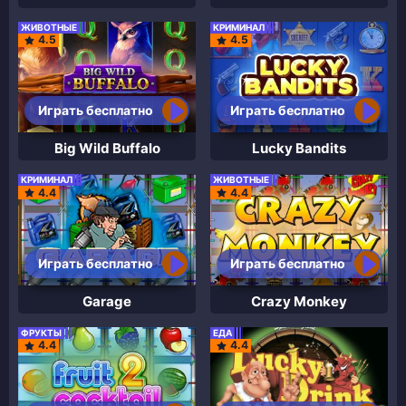
ЖИВОТНЫЕ
КРИМИНАЛ
4.5
4.5
Играть бесплатно
Играть бесплатно
Big Wild Buffalo
Lucky Bandits
КРИМИНАЛ
ЖИВОТНЫЕ
4.4
4.4
Играть бесплатно
Играть бесплатно
Garage
Crazy Monkey
ФРУКТЫ
ЕДА
4.4
4.4