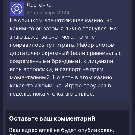
Ласточка
29 сентября 2024
Не слишком впечатляющее казино, но
каким-то образом я лично втянулся. Не
знаю даже, за счет чего, но мне
понравилось тут играть. Набор слотов
достаточно скромный (если сравнивать с
современными брендами), к лицензии
есть вопросики, и саппорт не прям
моментальный. Но есть в этом казино
какая-то изюминка. Играю пару раз в
неделю, пока что катаю в плюс.
Оставьте ваш комментарий
Ваш адрес email не будет опубликован.