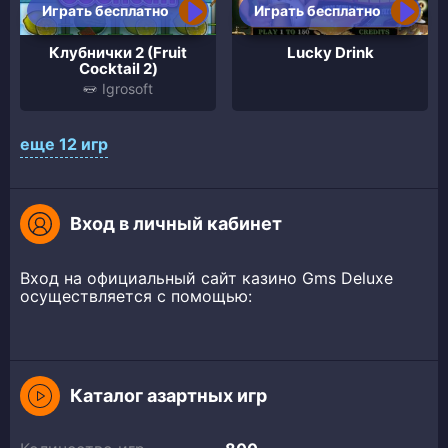
Играть бесплатно
Играть бесплатно
Клубнички 2 (Fruit
Lucky Drink
Cocktail 2)
Igrosoft
еще
12 игр
Вход в личный кабинет
Вход на официальный сайт казино Gms Deluxe
осуществляется с помощью:
Каталог азартных игр