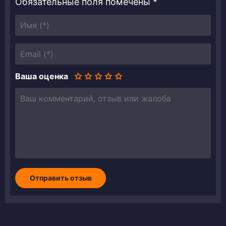
Обязательные поля помечены
*
Ваша оценка