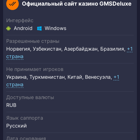
Официальный сайт казино GMSDeluxe
Интерфейс
Android
Windows
Разрешенные страны
Норвегия
Узбекистан
Азербайджан
Бразилия
+1
страна
Не принимает игроков
Украина
Туркменистан
Китай
Венесуэла
+1
страна
Доступные валюты
RUB
Язык саппорта
Русский
Дата основания