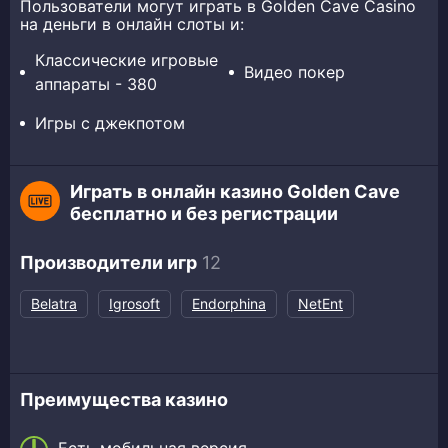
Пользователи могут играть в Golden Cave Casino
на деньги в онлайн слоты и:
Классические игровые
Видео покер
аппараты - 380
Игры с джекпотом
Играть в онлайн казино Golden Cave
бесплатно и без регистрации
Производители игр
Belatra
Igrosoft
Endorphina
NetEnt
Преимущества казино