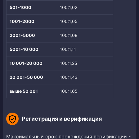
501-1000
100:1,02
1001-2000
100:1,05
2001-5000
100:1,08
5001-10 000
100:1,11
10 001-20 000
100:1,25
20 001-50 000
100:1,43
выше 50 001
100:1,65
Регистрация и верификация
Максимальный срок прохождения верификации -