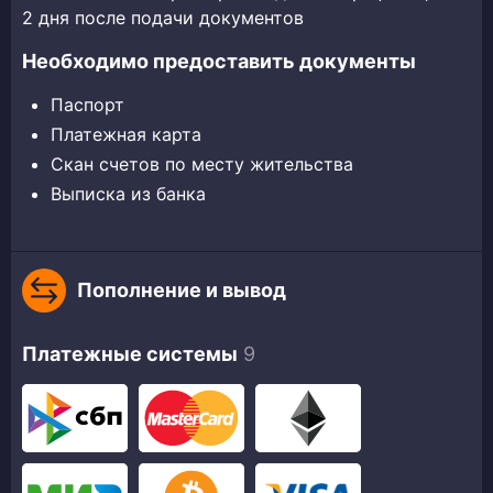
2 дня после подачи документов
Необходимо предоставить документы
Паспорт
Платежная карта
Скан счетов по месту жительства
Выписка из банка
Пополнение и вывод
Платежные системы