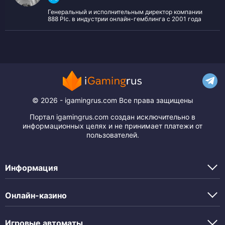
Генеральный и исполнительным директор компании
888 Plc. в индустрии онлайн-гемблинга с 2001 года
© 2026 - igamingrus.com Все права защищены
Портал igamingrus.com создан исключительно в
информационных целях и не принимает платежи от
пользователей.
Информация
Онлайн-казино
Игровые автоматы