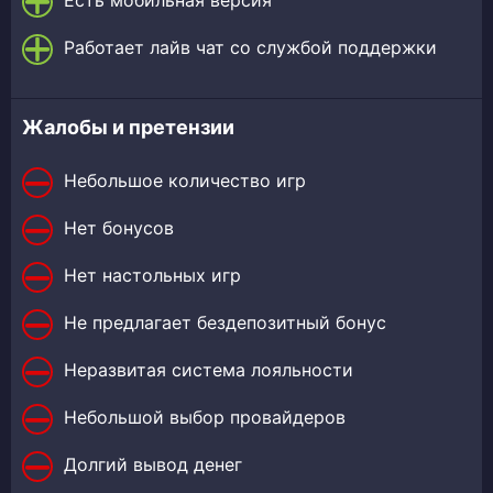
Есть мобильная версия
Работает лайв чат со службой поддержки
Жалобы и претензии
Небольшое количество игр
Нет бонусов
Нет настольных игр
Не предлагает бездепозитный бонус
Неразвитая система лояльности
Небольшой выбор провайдеров
Долгий вывод денег