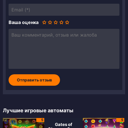
Ваша оценка
Лучшие игровые автоматы
5
5
Gates of