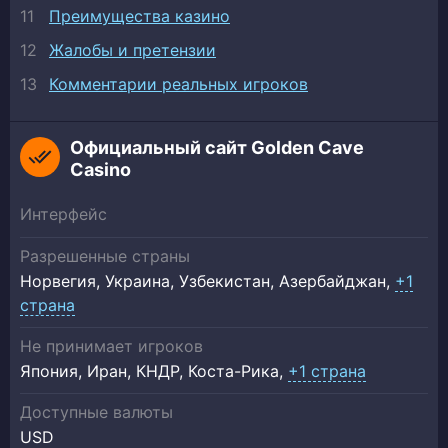
Преимущества казино
Жалобы и претензии
Комментарии реальных игроков
Официальный сайт Golden Cave
Casino
Интерфейс
Разрешенные страны
Норвегия
Украина
Узбекистан
Азербайджан
+1
страна
Не принимает игроков
Япония
Иран
КНДР
Коста-Рика
+1 страна
Доступные валюты
USD