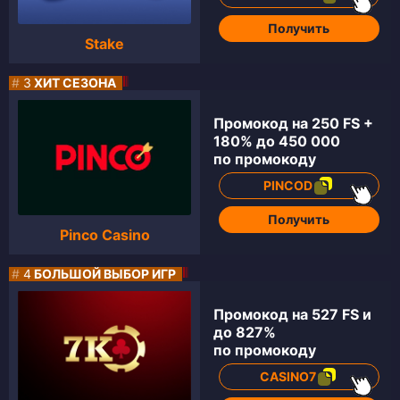
Получить
Stake
#
3
ХИТ СЕЗОНА
Промокод на
250 FS
+
180% до 450 000
по промокоду
PINCOD
Получить
Pinco Casino
#
4
БОЛЬШОЙ ВЫБОР ИГР
Промокод на
527 FS
и
до 827%
по промокоду
CASINO7