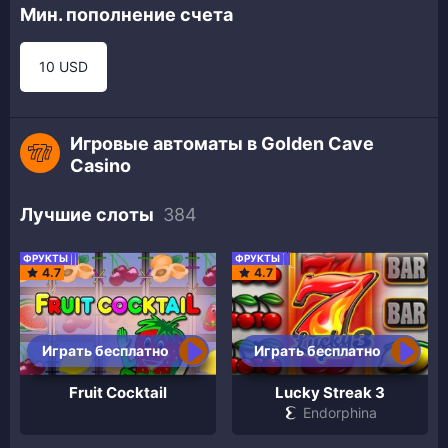
Мин. пополнение счета
10 USD
Игровые автоматы в Golden Cave
Casino
Лучшие слоты
ФРУКТЫ
ФРУКТЫ
4.7
4.7
Играть бесплатно
Играть бесплатно
Fruit Cocktail
Lucky Streak 3
Endorphina