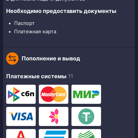
Необходимо предоставить документы
Паспорт
Платежная карта
Пополнение и вывод
Платежные системы