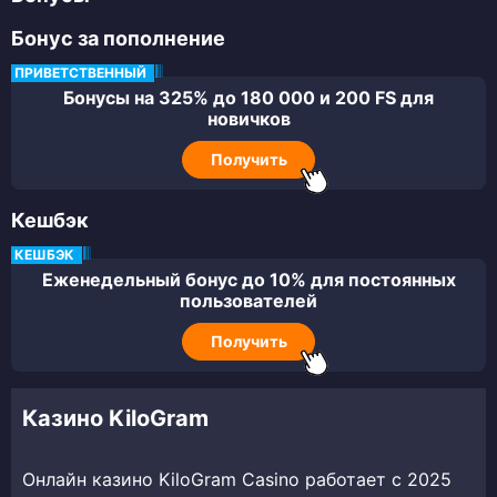
Бонус за пополнение
ПРИВЕТСТВЕННЫЙ
Бонусы на 325% до 180 000 и 200 FS для
новичков
Получить
Кешбэк
КЕШБЭК
Еженедельный бонус до 10% для постоянных
пользователей
Получить
Казино KiloGram
Онлайн казино KiloGram Casino работает с 2025