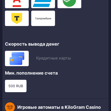
Газпромбанк
Скорость вывода денег
Кредитные карты
Мин. пополнение счета
500 RUB
Игровые автоматы в KiloGram Casino