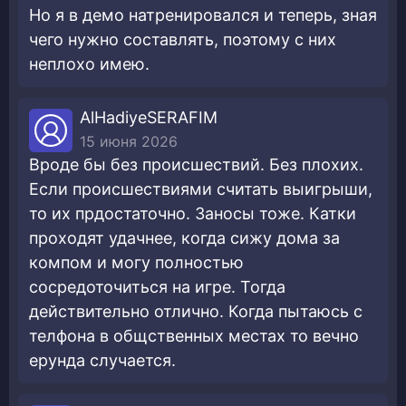
Но я в демо натренировался и теперь, зная
чего нужно составлять, поэтому с них
неплохо имею.
AlHadiyeSERAFIM
15 июня 2026
Вроде бы без происшествий. Без плохих.
Если происшествиями считать выигрыши,
то их прдостаточно. Заносы тоже. Катки
проходят удачнее, когда сижу дома за
компом и могу полностью
сосредоточиться на игре. Тогда
действительно отлично. Когда пытаюсь с
телфона в общственных местах то вечно
ерунда случается.