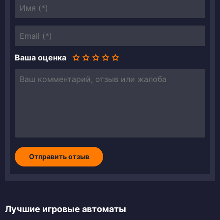
Ваша оценка
Лучшие игровые автоматы