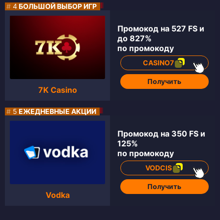
#
4
БОЛЬШОЙ ВЫБОР ИГР
Промокод на
527 FS
и
до 827%
по промокоду
CASINO7
Получить
7K Casino
#
5
ЕЖЕДНЕВНЫЕ АКЦИИ
Промокод на
350 FS
и
125%
по промокоду
VODCIS
Получить
Vodka