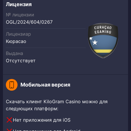
Лицензия
№ лицензии
OGL/2024/604/0267
Лицензиар
Кюрасао
Выдана
Отсутствует
Мобильная версия
Скачать клиент KiloGram Casino можно для
следующих платформ:
Нет приложения для iOS