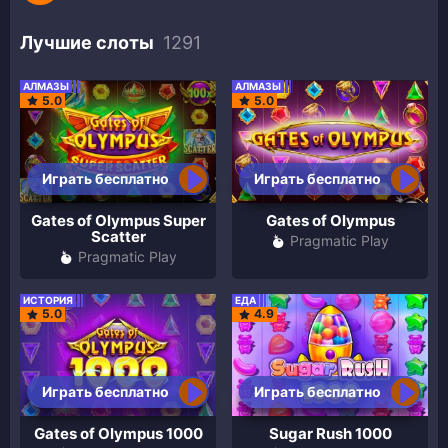
Лучшие слоты
АЛМАЗЫ
АЛМАЗЫ
5.0
5.0
Играть бесплатно
Играть бесплатно
Gates of Olympus Super
Gates of Olympus
Scatter
Pragmatic Play
Pragmatic Play
ИСТОРИЯ
ЕДА
5.0
4.9
Играть бесплатно
Играть бесплатно
Gates of Olympus 1000
Sugar Rush 1000