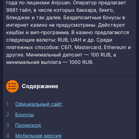
года по лицензии Anjouan. Оператор предлагает
9881 тайл, в числе которых баккара, бинго,
блэкджек и так далее. Бездепозитные бонусы в
интернет казино не предусмотрены. Действуют
кешбэк и вип-программа. В казино предлагаются
следующие валюты: RUB, UAH и др. Среди
платежных способов: СБП, Mastercard, Ethereum и
другие. Минимальный депозит — 100 RUB, а
минимальная выплата — 1000 RUB.
Содержание
Официальный сайт
Бонусы
Промокод
Мобильная версия