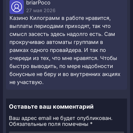
briarPoco
27 мая 2026
Казино Килограмм в работе нравится,
выплаты периодами приходят, так что
смысл засесть здесь надолго есть. Сам
прокручиваю автоматы группами в
рамках одного провайдера. И так по
очереди из тех, что мне нравятся. Чтобы
быстро выводить, по мере надобности
бонусные не беру и во внутренних акциях
не участвую.
Оставьте ваш комментарий
Ваш адрес email не будет опубликован.
Обязательные поля помечены
*