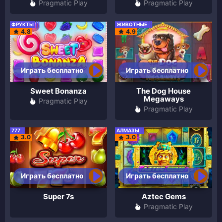
Pragmatic Play
Pragmatic Play
ФРУКТЫ
ЖИВОТНЫЕ
4.8
4.9
Играть бесплатно
Играть бесплатно
Sweet Bonanza
The Dog House
Megaways
Pragmatic Play
Pragmatic Play
777
АЛМАЗЫ
3.0
3.0
Играть бесплатно
Играть бесплатно
Super 7s
Aztec Gems
Pragmatic Play