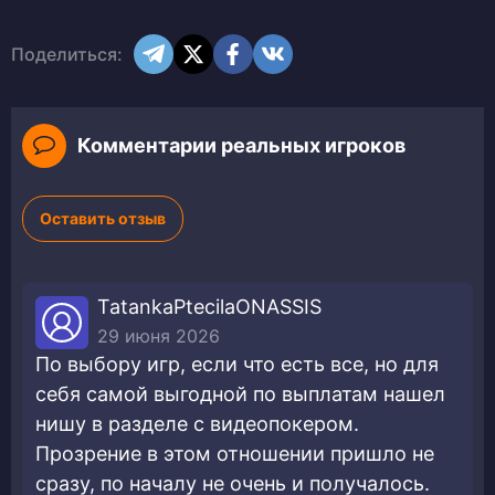
Поделиться:
Комментарии реальных игроков
Оставить отзыв
TatankaPtecilaONASSIS
29 июня 2026
По выбору игр, если что есть все, но для
себя самой выгодной по выплатам нашел
нишу в разделе с видеопокером.
Прозрение в этом отношении пришло не
сразу, по началу не очень и получалось.