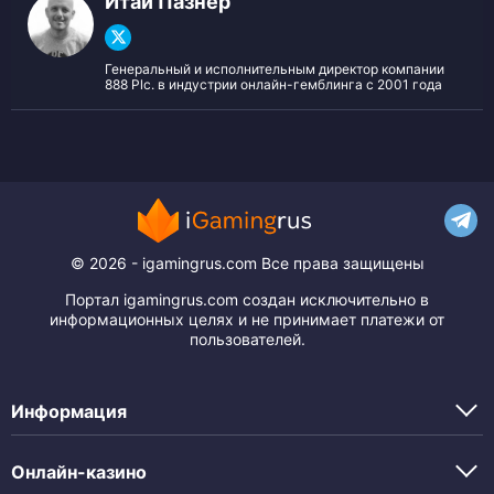
Итаи Пазнер
Генеральный и исполнительным директор компании
888 Plc. в индустрии онлайн-гемблинга с 2001 года
© 2026 - igamingrus.com Все права защищены
Портал igamingrus.com создан исключительно в
информационных целях и не принимает платежи от
пользователей.
Информация
Онлайн-казино