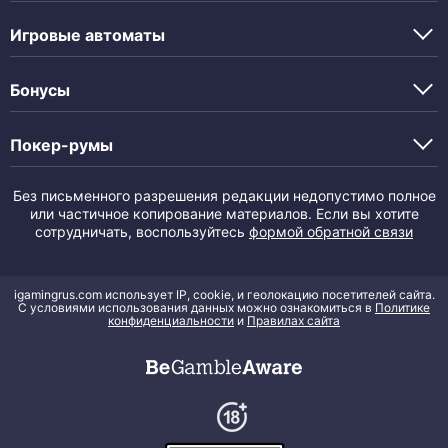
Игровые автоматы
Бонусы
Покер-румы
Без письменного разрешения редакции недопустимо полное
или частичное копирование материалов. Если вы хотите
сотрудничать, воспользуйтесь
формой обратной связи
igamingrus.com использует IP, cookie, и геолокацию посетителей сайта.
С условиями использования данных можно ознакомиться в
Политике
конфиденциальности
и
Правилах сайта