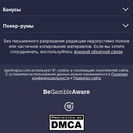
Бонусы
Покер-румы
Без письменного разрешения редакции недопустимо полное
или частичное копирование материалов. Если вы хотите
сотрудничать, воспользуйтесь
формой обратной связи
igamingrus.com использует IP, cookie, и геолокацию посетителей сайта.
С условиями использования данных можно ознакомиться в
Политике
конфиденциальности
и
Правилах сайта