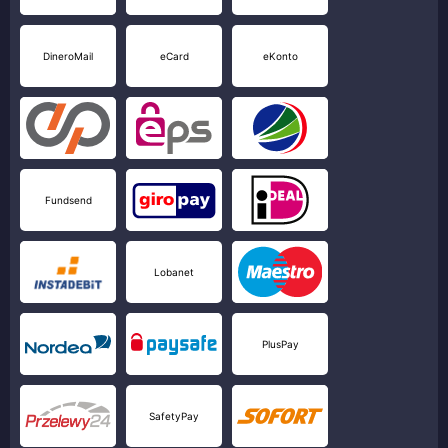
DineroMail
eCard
eKonto
Fundsend
Lobanet
PlusPay
SafetyPay