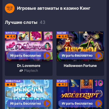
Игровые автоматы в казино Кинг
Лучшие слоты
ФРУКТЫ
МАГИЯ
4.4
4.4
Играть бесплатно
Играть бесплатно
Dr. Lovemore
Halloween Fortune
Playtech
ЖИВОТНЫЕ
ЕГИПЕТ
4.3
4.2
Играть бесплатно
Играть бесплатно