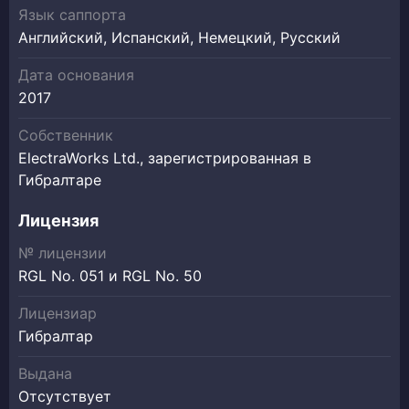
Язык саппорта
Английский, Испанский, Немецкий, Русский
Дата основания
2017
Собственник
ElectraWorks Ltd., зарегистрированная в
Гибралтаре
Лицензия
№ лицензии
RGL No. 051 и RGL No. 50
Лицензиар
Гибралтар
Выдана
Отсутствует