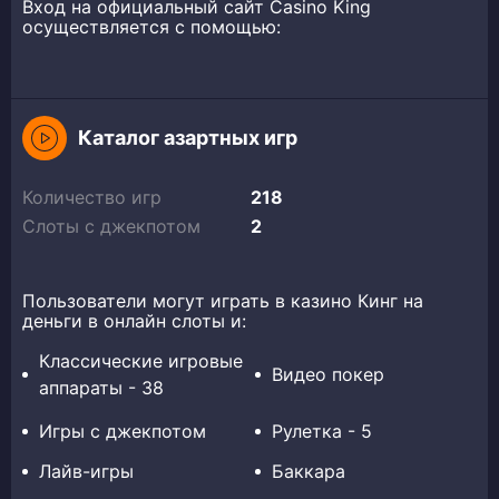
Вход на официальный сайт Casino King
осуществляется с помощью:
Каталог азартных игр
Количество игр
218
Слоты с джекпотом
2
Пользователи могут играть в казино Кинг на
деньги в онлайн слоты и:
Классические игровые
Видео покер
аппараты - 38
Игры с джекпотом
Рулетка - 5
Лайв-игры
Баккара