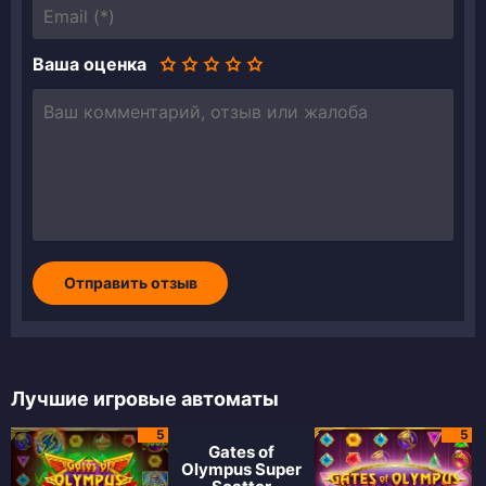
Ваша оценка
Лучшие игровые автоматы
5
5
Gates of
Olympus Super