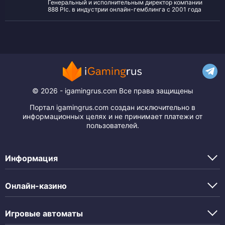
Генеральный и исполнительным директор компании
888 Plc. в индустрии онлайн-гемблинга с 2001 года
© 2026 - igamingrus.com Все права защищены
Портал igamingrus.com создан исключительно в
информационных целях и не принимает платежи от
пользователей.
Информация
Онлайн-казино
Игровые автоматы