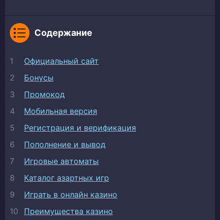
Содержание
Официальный сайт
Бонусы
Промокод
Мобильная версия
Регистрация и верификация
Пополнение и вывод
Игровые автоматы
Каталог азартных игр
Играть в онлайн казино
Преимущества казино