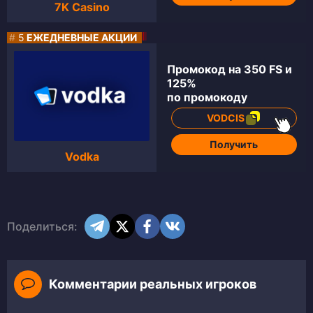
7K Casino
#
5
ЕЖЕДНЕВНЫЕ АКЦИИ
Промокод на
350 FS
и
125%
по промокоду
VODCIS
Получить
Vodka
Поделиться:
Комментарии реальных игроков