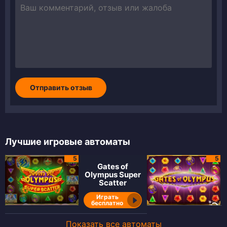
Лучшие игровые автоматы
5
5
Gates of
Olympus Super
Scatter
Играть
бесплатно
Показать все автоматы