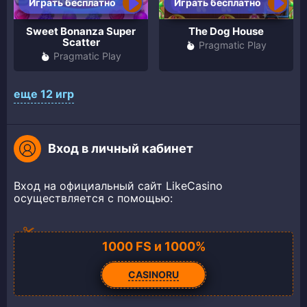
Играть бесплатно
Играть бесплатно
Sweet Bonanza Super
The Dog House
Scatter
Pragmatic Play
Pragmatic Play
еще
12 игр
Вход в личный кабинет
Вход на официальный сайт LikeCasino
осуществляется с помощью:
1000 FS
и 1000%
CASINORU