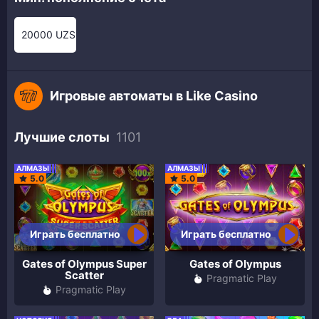
20000 UZS
Игровые автоматы в Like Casino
Лучшие слоты
АЛМАЗЫ
АЛМАЗЫ
5.0
5.0
Играть бесплатно
Играть бесплатно
Gates of Olympus Super
Gates of Olympus
Scatter
Pragmatic Play
Pragmatic Play