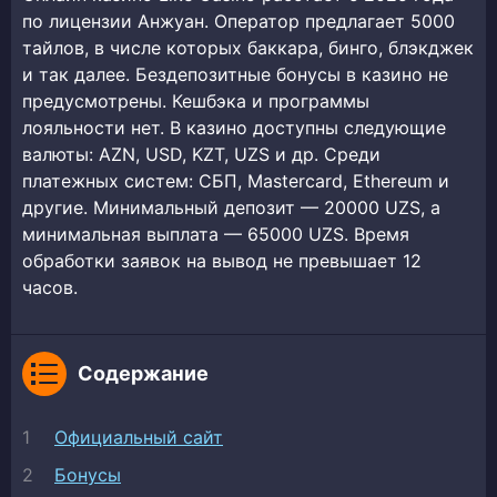
по лицензии Анжуан. Оператор предлагает 5000
тайлов, в числе которых баккара, бинго, блэкджек
и так далее. Бездепозитные бонусы в казино не
предусмотрены. Кешбэка и программы
лояльности нет. В казино доступны следующие
валюты: AZN, USD, KZT, UZS и др. Среди
платежных систем: СБП, Mastercard, Ethereum и
другие. Минимальный депозит — 20000 UZS, а
минимальная выплата — 65000 UZS. Время
обработки заявок на вывод не превышает 12
часов.
Содержание
Официальный сайт
Бонусы