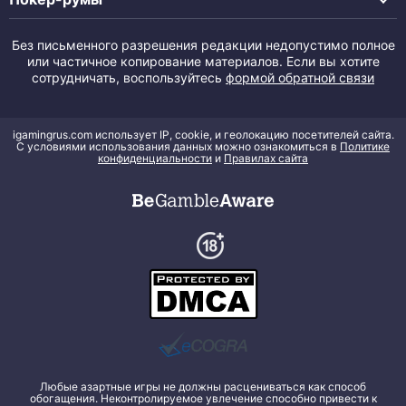
Без письменного разрешения редакции недопустимо полное
или частичное копирование материалов. Если вы хотите
сотрудничать, воспользуйтесь
формой обратной связи
igamingrus.com использует IP, cookie, и геолокацию посетителей сайта.
С условиями использования данных можно ознакомиться в
Политике
конфиденциальности
и
Правилах сайта
Любые азартные игры не должны расцениваться как способ
обогащения. Неконтролируемое увлечение способно привести к