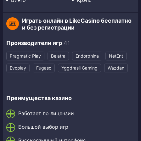
Бинго
Крэпс
Играть онлайн в LikeCasino бесплатно
и без регистрации
Производители игр
Pragmatic Play
Belatra
Endorphina
NetEnt
Evoplay
Fugaso
Yggdrasil Gaming
Wazdan
Преимущества казино
Работает по лицензии
Большой выбор игр
Русскоязычный интерфейс