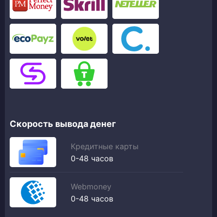
Скорость вывода денег
Кредитные карты
0-48 часов
Webmoney
0-48 часов