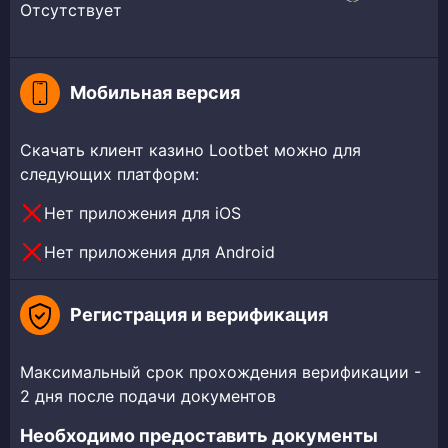
Отсутствует
Мобильная версия
Скачать клиент казино Lootbet можно для
следующих платформ:
Нет приложения для iOS
Нет приложения для Android
Регистрация и верификация
Максимальный срок прохождения верификации -
2 дня после подачи документов
Необходимо предоставить документы