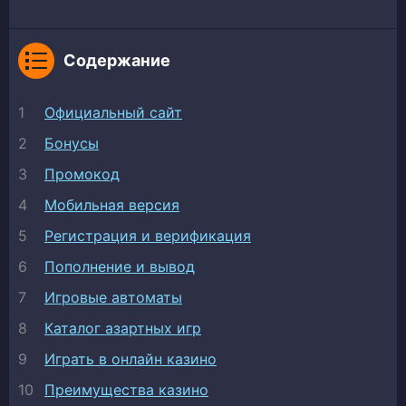
Содержание
Официальный сайт
Бонусы
Промокод
Мобильная версия
Регистрация и верификация
Пополнение и вывод
Игровые автоматы
Каталог азартных игр
Играть в онлайн казино
Преимущества казино