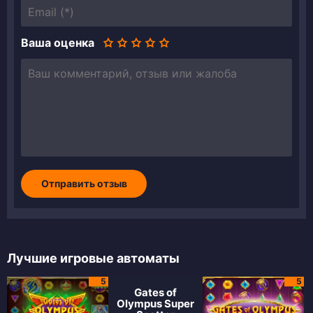
Ваша оценка
Лучшие игровые автоматы
5
5
Gates of
Olympus Super