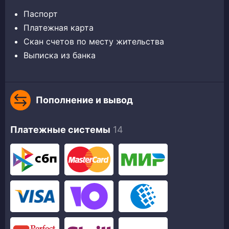
Паспорт
Платежная карта
Скан счетов по месту жительства
Выписка из банка
Пополнение и вывод
Платежные системы