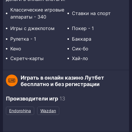
Классические игровые
Ставки на спорт
аппараты - 340
Игры с джекпотом
Покер - 1
Рулетка - 1
Баккара
Кено
Сик-бо
Скретч-карты
Хай-ло
Играть в онлайн казино Лутбет
бесплатно и без регистрации
Производители игр
Endorphina
Wazdan