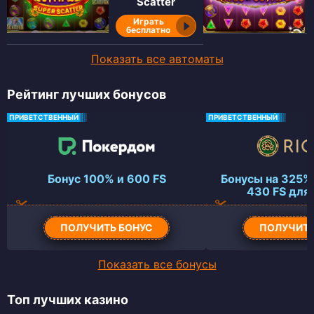
Scatter
Играть
бесплатно
Показать все автоматы
Рейтинг лучших бонусов
ПРИВЕТСТВЕННЫЙ
ПРИВЕТСТВЕННЫЙ
Бонус 100% и 600 FS
Бонусы на 325%
430 FS для
ПОЛУЧИТЬ БОНУС
ПОЛУЧИТЬ
Показать все бонусы
Топ лучших казино