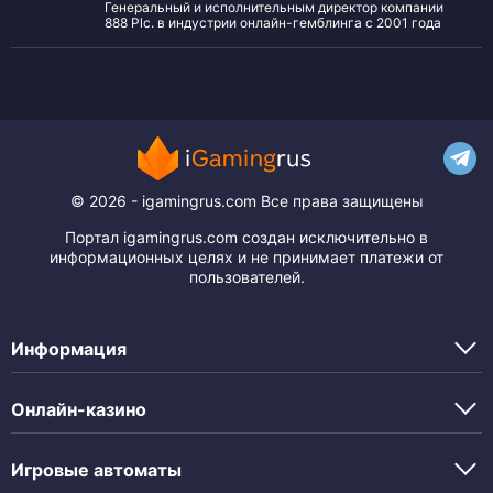
Генеральный и исполнительным директор компании
888 Plc. в индустрии онлайн-гемблинга с 2001 года
© 2026 - igamingrus.com Все права защищены
Портал igamingrus.com создан исключительно в
информационных целях и не принимает платежи от
пользователей.
Информация
Онлайн-казино
Игровые автоматы