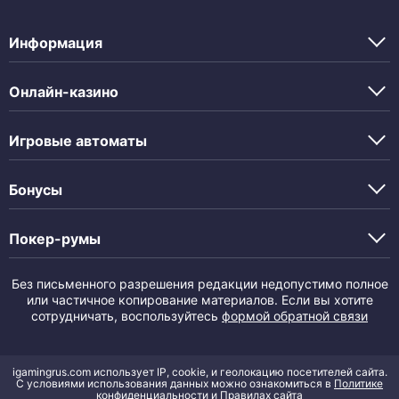
Информация
Онлайн-казино
Игровые автоматы
Бонусы
Покер-румы
Без письменного разрешения редакции недопустимо полное
или частичное копирование материалов. Если вы хотите
сотрудничать, воспользуйтесь
формой обратной связи
igamingrus.com использует IP, cookie, и геолокацию посетителей сайта.
С условиями использования данных можно ознакомиться в
Политике
конфиденциальности
и
Правилах сайта