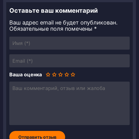
Оставьте ваш комментарий
Ваш адрес email не будет опубликован.
Обязательные поля помечены
*
Ваша оценка