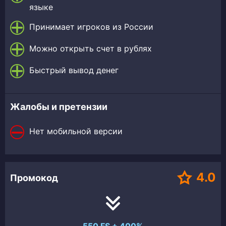
языке
Принимает игроков из России
Можно открыть счет в рублях
Быстрый вывод денег
Жалобы и претензии
Нет мобильной версии
4.0
Промокод