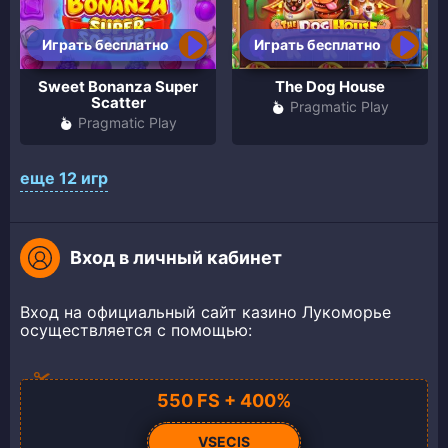
Играть бесплатно
Играть бесплатно
Sweet Bonanza Super
The Dog House
Scatter
Pragmatic Play
Pragmatic Play
еще
12 игр
Вход в личный кабинет
Вход на официальный сайт казино Лукоморье
осуществляется с помощью:
550 FS
+ 400%
VSECIS