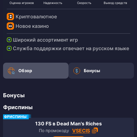
Оценка игроков
Надежность
Скорость
Вывод средств
Криптовалютное
Новое казино
Широкий ассортимент игр
Служба поддержки отвечает на русском языке
Обзор
Бонусы
Бонусы
Фриспины
ФРИСПИНЫ
130 FS в Dead Man's Riches
VSECIS
По промокоду