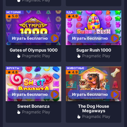
ИСТОРИЯ
ЕДА
5.0
4.9
Играть бесплатно
Играть бесплатно
Gates of Olympus 1000
Sugar Rush 1000
Pragmatic Play
Pragmatic Play
ФРУКТЫ
ЖИВОТНЫЕ
4.8
4.9
Играть бесплатно
Играть бесплатно
Sweet Bonanza
The Dog House
Megaways
Pragmatic Play
Pragmatic Play