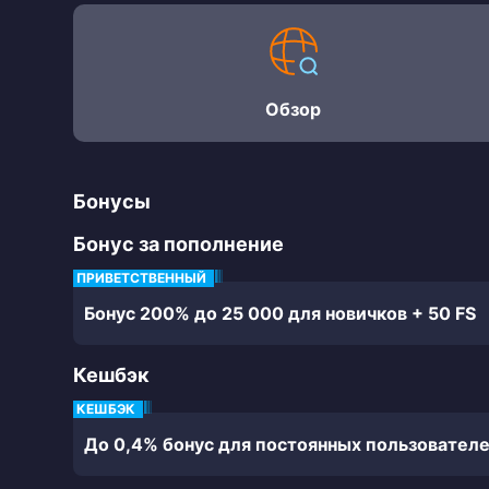
Обзор
Бонусы
Бонус за пополнение
ПРИВЕТСТВЕННЫЙ
Бонус 200% до 25 000 для новичков + 50 FS
Кешбэк
КЕШБЭК
До 0,4% бонус для постоянных пользовател