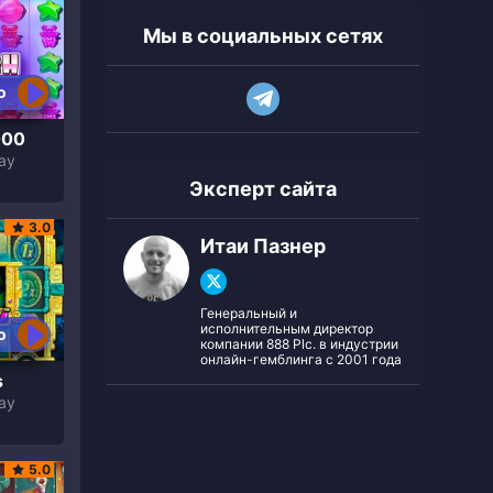
Мы в социальных сетях
о
000
ay
Эксперт сайта
3.0
Итаи Пазнер
Генеральный и
исполнительным директор
о
компании 888 Plc. в индустрии
онлайн-гемблинга с 2001 года
s
ay
5.0