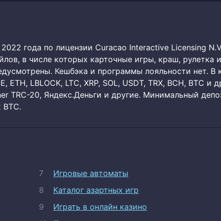
2022 года по лицензии Curacao Interactive Licensing N.V.
йлов, в числе которых карточные игры, краш, рулетка и
редусмотрены. Кешбэка и программы лояльности нет. В 
 ETH, LBLOCK, LTC, XRP, SOL, USDT, TRX, BCH, BTC и д
her TRC-20, Яндекс.Деньги и другие. Минимальный деп
 BTC.
Игровые автоматы
Каталог азартных игр
Играть в онлайн казино