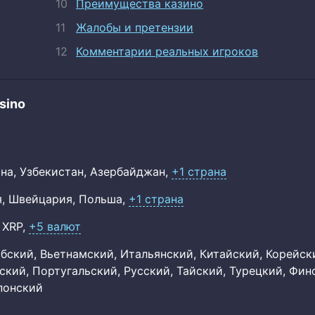
Преимущества казино
Жалобы и претензии
Комментарии реальных игроков
sino
ина
Узбекистан
Азербайджан
+1 страна
я
Швейцария
Польша
+1 страна
XRP
+5 валют
бский, Вьетнамский, Итальянский, Китайский, Корейск
кий, Португальский, Русский, Тайский, Турецкий, Фин
понский