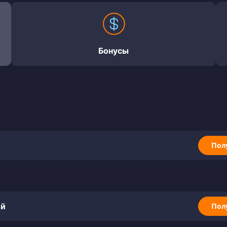
Бонусы
Пол
ей
Пол