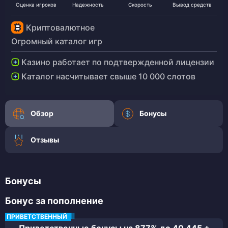
Оценка игроков
Надежность
Скорость
Вывод средств
Криптовалютное
Огромный каталог игр
казино работает по подтвержденной лицензии
каталог насчитывает свыше 10 000 слотов
Обзор
Бонусы
Отзывы
Бонусы
Бонус за пополнение
ПРИВЕТСТВЕННЫЙ