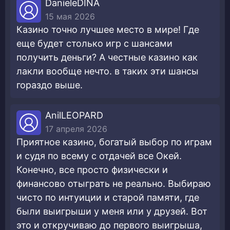
DanieleDINA
15 мая 2026
Казино точно лучшее место в мире! Где
еще будет столько игр с шансами
получить деньги? А честные казино как
лакли вообще нечто. в таких эти шансы
гораздо выше.
AnilLEOPARD
17 апреля 2026
Приятное казино, богатый выбор по играм
и судя по всему с отдачей все Окей.
Конечно, все просто физически и
финансово отыграть не реально. Выбираю
чисто по интуиции и старой памяти, где
были выигрыши у меня или у друзей. Вот
это и откручиваю до первого выигрыша,