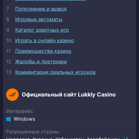
Пополнение и вывод
Игровые автоматы
Каталог азартных игр
Играть в онлайн казино
Преимущества казино
Жалобы и претензии
Комментарии реальных игроков
Официальный сайт Lukkly Casino
Интерфейс
Windows
Разрешенные страны