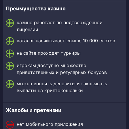
Преимущества казино
казино работает по подтвержденной
лицензии
каталог насчитывает свыше 10 000 слотов
на сайте проходят турниры
игрокам доступно множество
приветственных и регулярных бонусов
можно вносить депозиты и заказывать
выплаты на криптокошельки
Жалобы и претензии
нет мобильного приложения