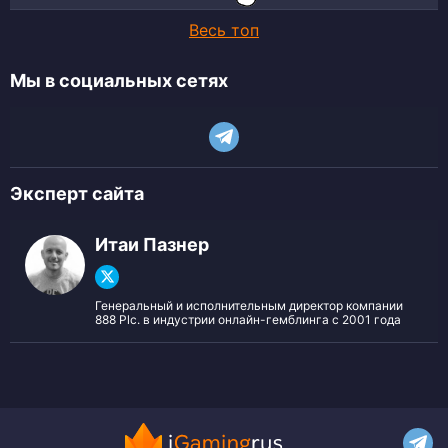
Весь топ
Мы в социальных сетях
Эксперт сайта
Итаи Пазнер
Генеральный и исполнительным директор компании
888 Plc. в индустрии онлайн-гемблинга с 2001 года