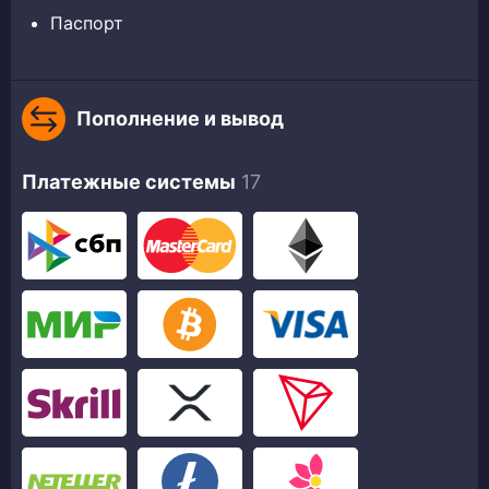
Паспорт
Пополнение и вывод
Платежные системы