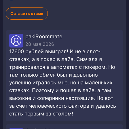
Оставить отзыв
pakiRoommate
28 мая 2026
17600 рублей выиграл! И не в слот-
ставках, а в покер в лайв. Сначала я
тренировался в автоматах с покером. Но
там только обмен был и довольно
успешно игралось мне, но на маленьких
ставках. Поэтому и пошел в лайв, а там
высокие и соперники настоящие. Но вот
за счет человеческого фактора и удалось
стать первым за столом!