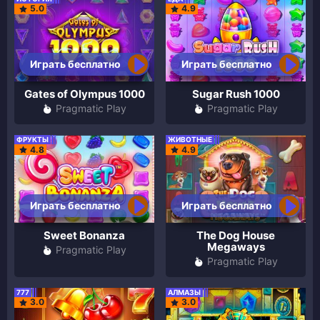
5.0
4.9
Играть бесплатно
Играть бесплатно
Gates of Olympus 1000
Sugar Rush 1000
Pragmatic Play
Pragmatic Play
ФРУКТЫ
ЖИВОТНЫЕ
4.8
4.9
Играть бесплатно
Играть бесплатно
Sweet Bonanza
The Dog House
Megaways
Pragmatic Play
Pragmatic Play
777
АЛМАЗЫ
3.0
3.0