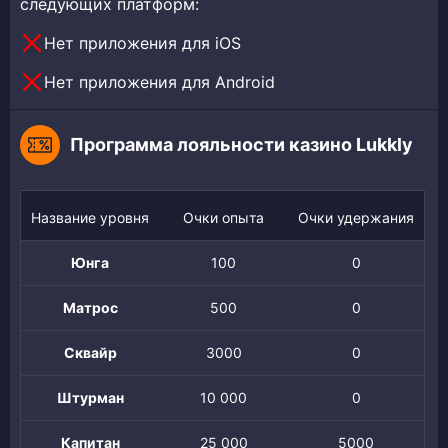
следующих платформ:
Нет приложения для iOS
Нет приложения для Android
Программа лояльности казино Lukkly
Название уровня
Очки опыта
Очки удержания
Юнга
100
0
Матрос
500
0
Сквайр
3000
0
Штурман
10 000
0
Капитан
25 000
5000