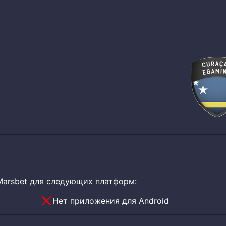
Marsbet для следующих платформ:
Нет приложения для Android