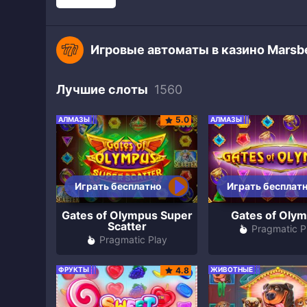
Игровые автоматы в казино Marsb
Лучшие слоты
5.0
АЛМАЗЫ
АЛМАЗЫ
Играть бесплатно
Играть бесплат
Gates of Olympus Super
Gates of Oly
Scatter
Pragmatic P
Pragmatic Play
4.8
ФРУКТЫ
ЖИВОТНЫЕ