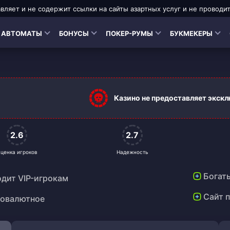
 АВТОМАТЫ
БОНУСЫ
ПОКЕР-РУМЫ
БУКМЕКЕРЫ
Казино не предоставляет экск
2.6
2.7
ценка игроков
Надежность
Бога
дит VIP-игрокам
Сайт
товалютное