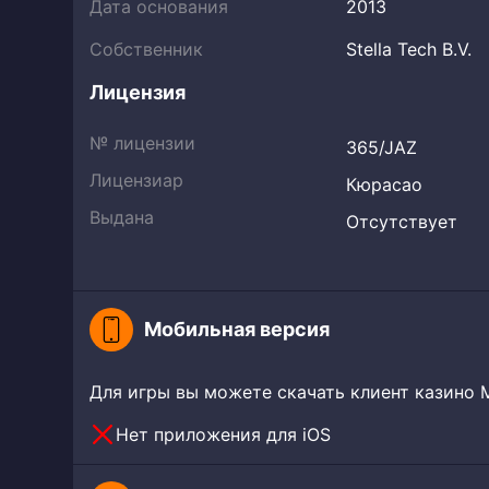
Дата основания
2013
Собственник
Stella Tech B.V.
Лицензия
№ лицензии
365/JAZ
Лицензиар
Кюрасао
Выдана
Отсутствует
Мобильная версия
Для игры вы можете скачать клиент казино 
Нет приложения для iOS