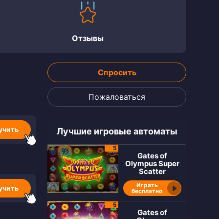
Отзывы
Спросить
Пожаловаться
учить
Лучшие игровые автоматы
5
Gates of
Olympus Super
Scatter
Играть
учить
бесплатно
5
Gates of