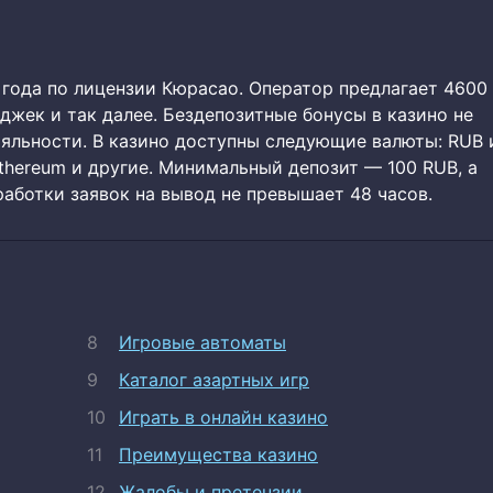
 года по лицензии Кюрасао. Оператор предлагает 4600
кджек и так далее. Бездепозитные бонусы в казино не
яльности. В казино доступны следующие валюты: RUB и
thereum и другие. Минимальный депозит — 100 RUB, а
аботки заявок на вывод не превышает 48 часов.
Игровые автоматы
Каталог азартных игр
Играть в онлайн казино
Преимущества казино
Жалобы и претензии