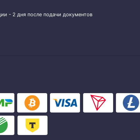
и - 2 дня после подачи документов