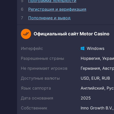
Программа лояльности
Регистрация и верификация
Пополнение и вывод
Официальный сайт Motor Casino
Интерфейс
Windows
Разрешенные страны
Норвегия
Укра
Не принимает игроков
Германия
Авст
Доступные валюты
USD
EUR
RUB
Язык саппорта
Английский, Ру
Дата основания
2025
Собственник
Inno Growth B.V