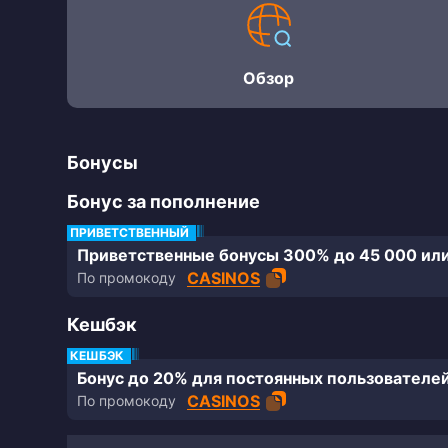
Обзор
Бонусы
Бонус за пополнение
ПРИВЕТСТВЕННЫЙ
Приветственные бонусы 300% до 45 000 или
CASINOS
По промокоду
Кешбэк
КЕШБЭК
Бонус до 20% для постоянных пользователе
CASINOS
По промокоду