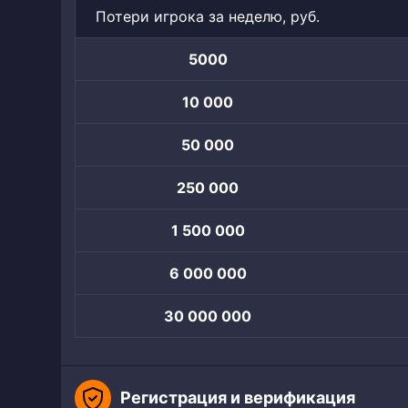
Потери игрока за неделю, руб.
5000
10 000
50 000
250 000
1 500 000
6 000 000
30 000 000
Регистрация и верификация