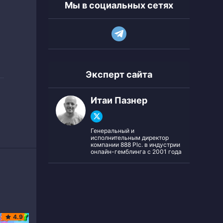
Мы в социальных сетях
Эксперт сайта
Итаи Пазнер
Генеральный и
исполнительным директор
компании 888 Plc. в индустрии
онлайн-гемблинга с 2001 года
4.9