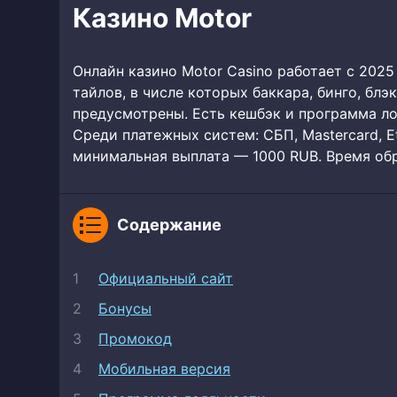
Казино Motor
Онлайн казино Motor Casino работает с 2025
тайлов, в числе которых баккара, бинго, блэ
предусмотрены. Есть кешбэк и программа ло
Среди платежных систем: СБП, Mastercard, E
минимальная выплата — 1000 RUB. Время обр
Содержание
Официальный сайт
Бонусы
Промокод
Мобильная версия