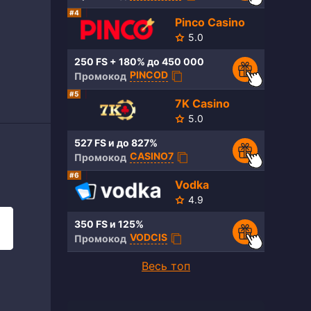
#4
Pinco Casino
5.0
250 FS
+ 180% до 450 000
PINCOD
Промокод
#5
7K Casino
5.0
527 FS
и до 827%
CASINO7
Промокод
#6
Vodka
4.9
350 FS
и 125%
VODCIS
Промокод
Весь топ