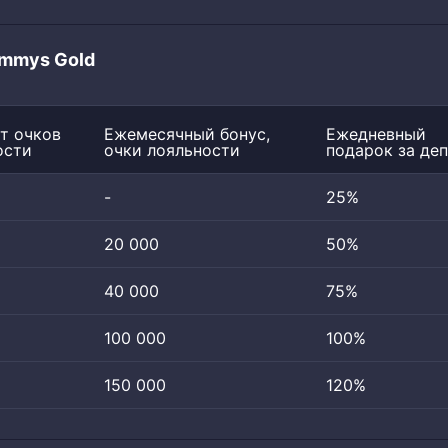
ummys Gold
т очков
Ежемесячный бонус,
Ежедневный
ости
очки лояльности
подарок за де
-
25%
20 000
50%
40 000
75%
100 000
100%
150 000
120%