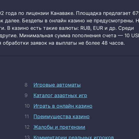
2 года по лицензии Канаваке. Площадка предлагает 67
ак далее. Бездепы в онлайн казино не предусмотрены. 
и. В казино есть такие валюты: RUB, EUR и др. Среди
и другие. Минимальная сумма пополнения счета — 10 US
обработки заявок на выплаты не более 48 часов.
Игровые автоматы
Каталог азартных игр
Играть в онлайн казино
Преимущества казино
Жалобы и претензии
Комментарии реальных игроков