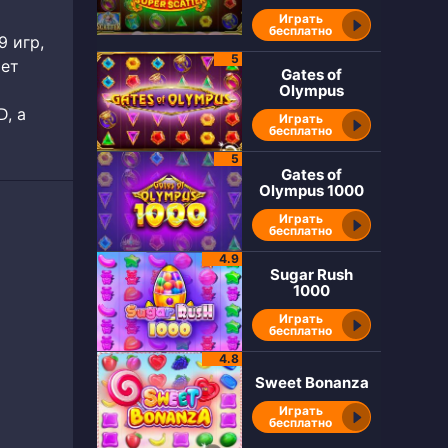
Играть
бесплатно
9 игр,
5
Нет
Gates of
Olympus
D, а
Играть
бесплатно
5
Gates of
Olympus 1000
Играть
бесплатно
4.9
Sugar Rush
1000
Играть
бесплатно
4.8
Sweet Bonanza
Играть
бесплатно