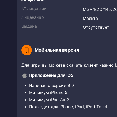
№ лицензии
MGA/B2C/145/20
Лицензиар
Мальта
Выдана
Отсутствует
Мобильная версия
Для игры вы можете скачать клиент казино
Приложение для iOS
Начиная с версии 9.0
Минимум iPhone 5
Минимум iPad Air 2
Подходит для iPhone, iPad, iPod Touch