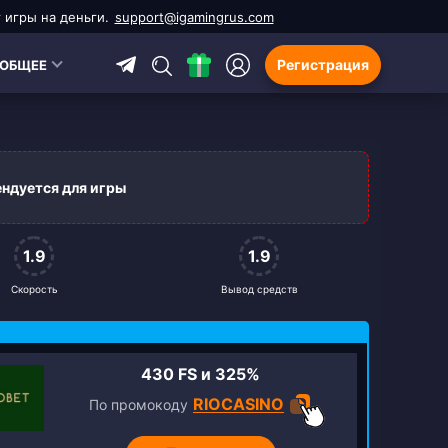
support@igamingrus.com
Регистрация
ОБЩЕЕ
ендуется для игры
1.9
1.9
Скорость
Вывод средств
430 FS и 325%
RIOCASINO
По промокоду