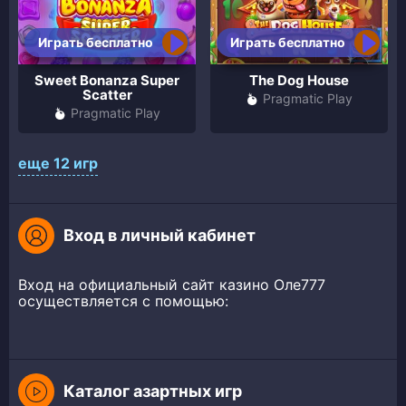
Играть бесплатно
Играть бесплатно
Sweet Bonanza Super
The Dog House
Scatter
Pragmatic Play
Pragmatic Play
еще
12 игр
Вход в личный кабинет
Вход на официальный сайт казино Оле777
осуществляется с помощью:
Каталог азартных игр