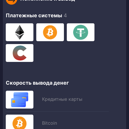
Платежные системы
Скорость вывода денег
Кредитные карты
Bitcoin