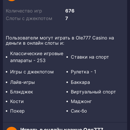
Количество игр
676
Слоты с джекпотом
7
Пользователи могут играть в Ole777 Casino на
деньги в онлайн слоты и:
Классические игровые
Ставки на спорт
аппараты - 253
Игры с джекпотом
Рулетка - 1
Лайв-игры
Баккара
Блэкджек
Виртуальный спорт
Кости
Маджонг
Покер
Сик-бо
Играть в онлайн казино Оле777