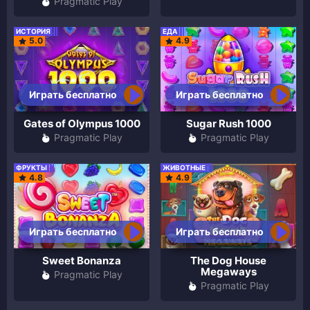
Pragmatic Play
ИСТОРИЯ
ЕДА
5.0
4.9
Играть бесплатно
Играть бесплатно
Gates of Olympus 1000
Sugar Rush 1000
Pragmatic Play
Pragmatic Play
ФРУКТЫ
ЖИВОТНЫЕ
4.8
4.9
Играть бесплатно
Играть бесплатно
Sweet Bonanza
The Dog House
Megaways
Pragmatic Play
Pragmatic Play