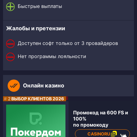
Быстрые выплаты
Жалобы и претензии
Доступен софт только от 3 провайдеров
Нет программы лояльности
Онлайн казино
#
2
ВЫБОР КЛИЕНТОВ 2026
Промокод на
600 FS
и
100%
по промокоду
CASINORU