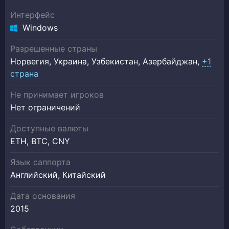
Интерфейс
Windows
Разрешенные страны
Норвегия
Украина
Узбекистан
Азербайджан
+1
страна
Не принимает игроков
Нет ограничений
Доступные валюты
ETH
BTC
CNY
Язык саппорта
Английский, Китайский
Дата основания
2015