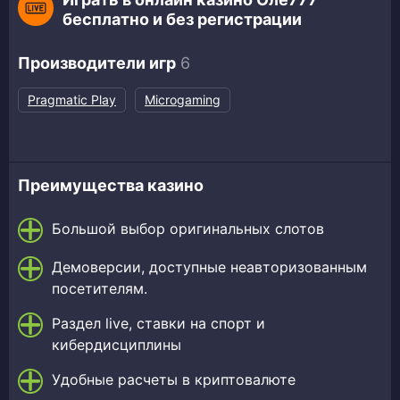
бесплатно и без регистрации
Производители игр
Pragmatic Play
Microgaming
Преимущества казино
Большой выбор оригинальных слотов
Демоверсии, доступные неавторизованным
посетителям.
Раздел live, ставки на спорт и
кибердисциплины
Удобные расчеты в криптовалюте