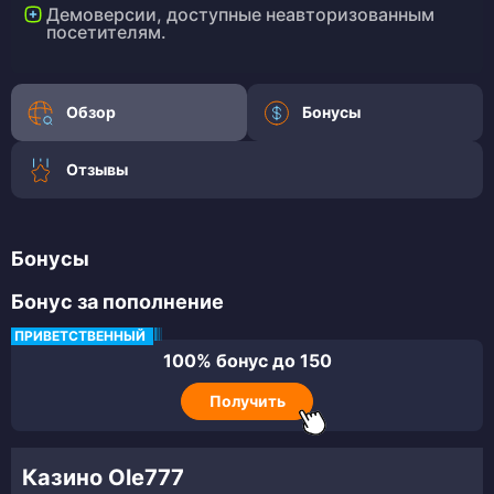
Демоверсии, доступные неавторизованным
посетителям.
Обзор
Бонусы
Отзывы
Бонусы
Бонус за пополнение
ПРИВЕТСТВЕННЫЙ
100% бонус до 150
Получить
Казино Ole777