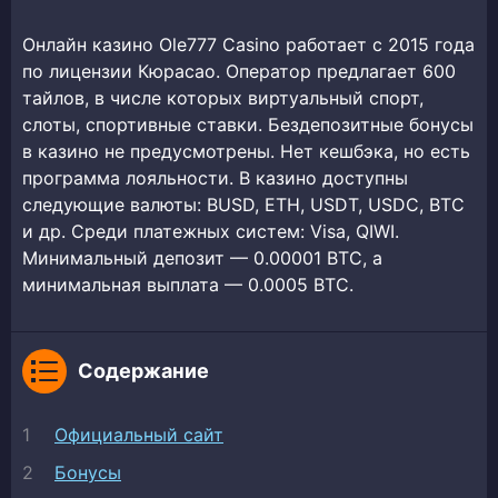
Онлайн казино Ole777 Casino работает с 2015 года
по лицензии Кюрасао. Оператор предлагает 600
тайлов, в числе которых виртуальный спорт,
слоты, спортивные ставки. Бездепозитные бонусы
в казино не предусмотрены. Нет кешбэка, но есть
программа лояльности. В казино доступны
следующие валюты: BUSD, ETH, USDT, USDC, BTC
и др. Среди платежных систем: Visa, QIWI.
Минимальный депозит — 0.00001 BTC, а
минимальная выплата — 0.0005 BTC.
Содержание
Официальный сайт
Бонусы