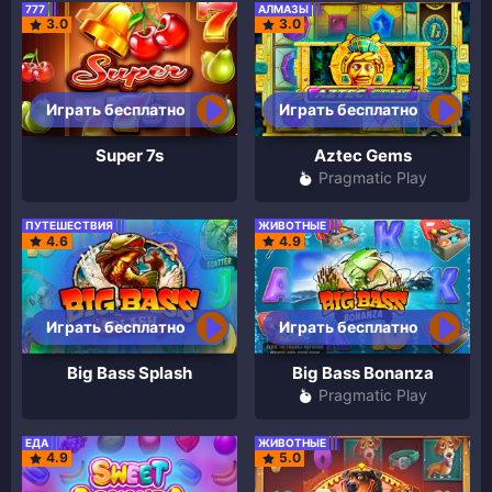
777
АЛМАЗЫ
3.0
3.0
Играть бесплатно
Играть бесплатно
Super 7s
Aztec Gems
Pragmatic Play
ПУТЕШЕСТВИЯ
ЖИВОТНЫЕ
4.6
4.9
Играть бесплатно
Играть бесплатно
Big Bass Splash
Big Bass Bonanza
Pragmatic Play
ЕДА
ЖИВОТНЫЕ
4.9
5.0