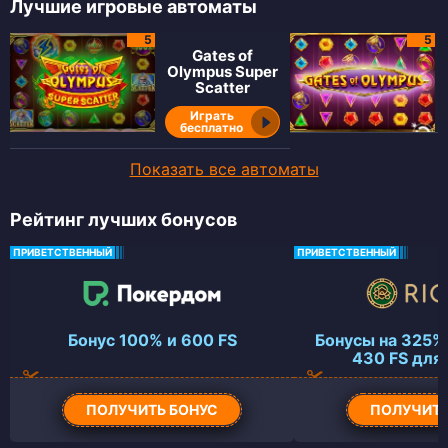
Лучшие игровые автоматы
5
5
Gates of
Olympus Super
Scatter
Играть
бесплатно
Показать все автоматы
Рейтинг лучших бонусов
ПРИВЕТСТВЕННЫЙ
ПРИВЕТСТВЕННЫЙ
Бонус 100% и 600 FS
Бонусы на 325%
430 FS для
ПОЛУЧИТЬ БОНУС
ПОЛУЧИТЬ