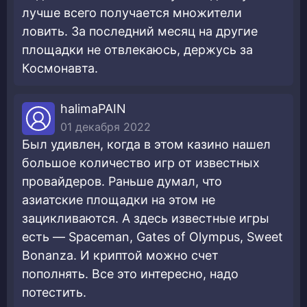
лучше всего получается множители
ловить. За последний месяц на другие
площадки не отвлекаюсь, держусь за
Космонавта.
halimaPAIN
01 декабря 2022
Был удивлен, когда в этом казино нашел
большое количество игр от известных
провайдеров. Раньше думал, что
азиатские площадки на этом не
зацикливаются. А здесь известные игры
есть — Spaceman, Gates of Olympus, Sweet
Bonanza. И криптой можно счет
пополнять. Все это интересно, надо
потестить.