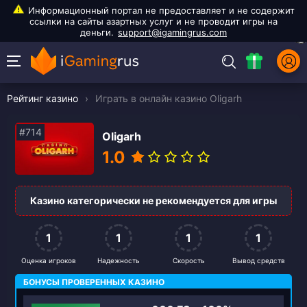
600 FS и 100%
Играть
support@igamingrus.com
Рейтинг казино
›
Играть в онлайн казино Oligarh
Oligarh
1.0
Казино категорически не рекомендуется для игры
1
1
1
1
Оценка игроков
Надежность
Скорость
Вывод средств
БОНУСЫ ПРОВЕРЕННЫХ КАЗИНО