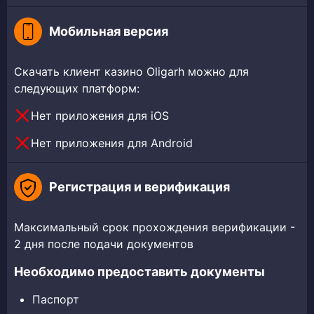
Мобильная версия
Скачать клиент казино Oligarh можно для
следующих платформ:
Нет приложения для iOS
Нет приложения для Android
Регистрация и верификация
Максимальный срок прохождения верификации -
2 дня после подачи документов
Необходимо предоставить документы
Паспорт