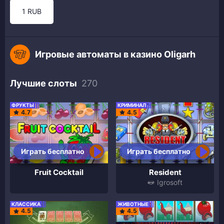
1 RUB
Игровые автоматы в казино Oligarh
Лучшие слоты
ФРУКТЫ
КРИМИНАЛ
4.7
4.5
Играть бесплатно
Играть бесплатно
Fruit Cocktail
Resident
Igrosoft
КЛАССИКА
ЖИВОТНЫЕ
4.5
4.5