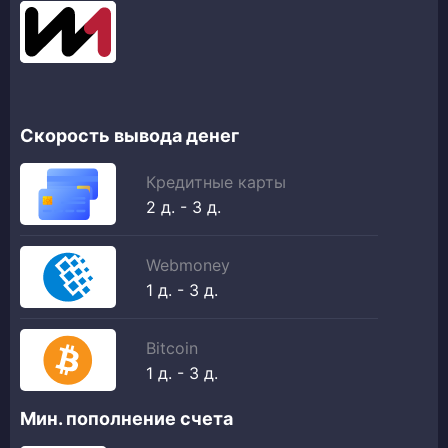
Скорость вывода денег
Кредитные карты
2 д. - 3 д.
Webmoney
1 д. - 3 д.
Bitcoin
1 д. - 3 д.
Мин. пополнение счета