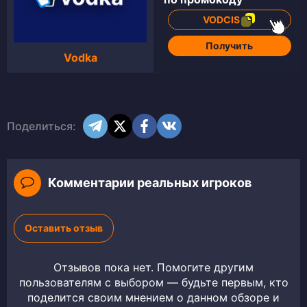
VODCIS
Получить
Vodka
Поделиться:
Комментарии реальных игроков
Оставить отзыв
Отзывов пока нет. Помогите другим
пользователям с выбором — будьте первым, кто
поделится своим мнением о данном обзоре и