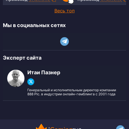
Весь топ
Мы в социальных сетях
Эксперт сайта
Итаи Пазнер
Генеральный и исполнительным директор компании
888 Plc. в индустрии онлайн-гемблинга с 2001 года