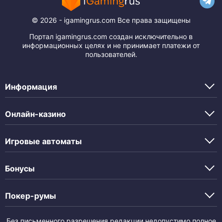
© 2026 - igamingrus.com Все права защищены
Портал igamingrus.com создан исключительно в
информационных целях и не принимает платежи от
пользователей.
Информация
Онлайн-казино
Игровые автоматы
Бонусы
Покер-румы
Без письменного разрешения редакции недопустимо полное