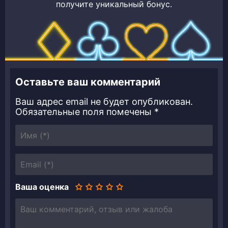
получите уникальный бонус.
Оставьте ваш комментарий
Ваш адрес email не будет опубликован.
Обязательные поля помечены
*
Ваша оценка