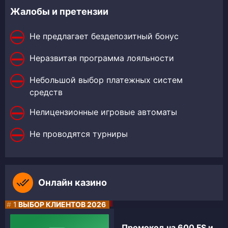
Жалобы и претензии
Не предлагает бездепозитный бонус
Неразвитая программа лояльности
Небольшой выбор платежных систем
средств
Нелицензионные игровые автоматы
Не проводятся турниры
Онлайн казино
#
1
ВЫБОР КЛИЕНТОВ 2026
Промокод на
600 FS
и