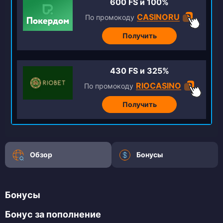
600 FS и 100%
CASINORU
По промокоду
Получить
430 FS и 325%
RIOCASINO
По промокоду
Получить
Обзор
Бонусы
Бонусы
Бонус за пополнение