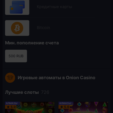
Кредитные карты
Bitcoin
Мин. пополнение счета
500 RUB
Игровые автоматы в Onion Casino
Лучшие слоты
АЛМАЗЫ
АЛМАЗЫ
5.0
5.0