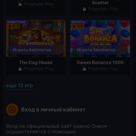
Scatter
Pragmatic Play
Pragmatic Play
ЖИВОТНЫЕ
ФРУКТЫ
5.0
4.5
Играть бесплатно
Играть бесплатно
The Dog House
Sweet Bonanza 1000
Pragmatic Play
Pragmatic Play
еще
12 игр
Вход в личный кабинет
Вход на официальный сайт казино Онион
осуществляется с помощью: