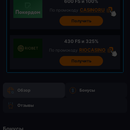
600 FS и 100%
CASINORU
По промокоду
Получить
430 FS и 325%
RIOCASINO
По промокоду
Получить
Обзор
Бонусы
Отзывы
Бонусы