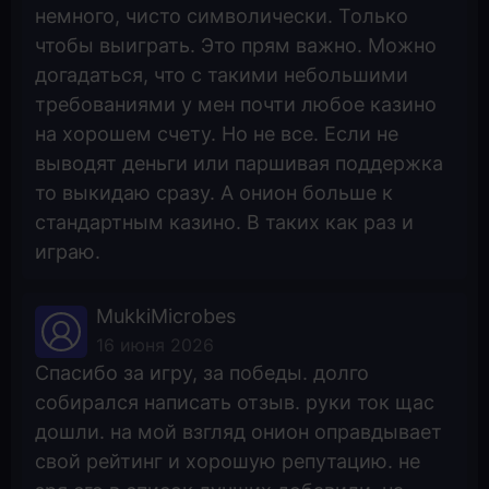
немного, чисто символически. Только
чтобы выиграть. Это прям важно. Можно
догадаться, что с такими небольшими
требованиями у мен почти любое казино
на хорошем счету. Но не все. Если не
выводят деньги или паршивая поддержка
то выкидаю сразу. А онион больше к
стандартным казино. В таких как раз и
играю.
MukkiMicrobes
16 июня 2026
Спасибо за игру, за победы. долго
собирался написать отзыв. руки ток щас
дошли. на мой взгляд онион оправдывает
свой рейтинг и хорошую репутацию. не