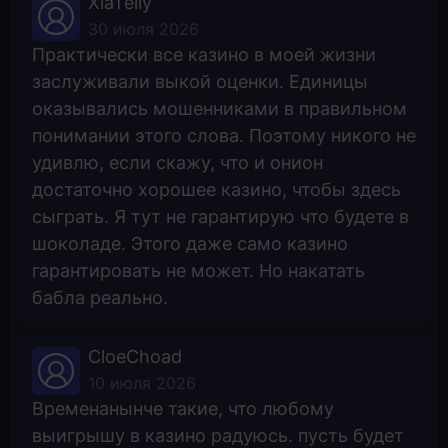
XiaTelly
30 июля 2026
Практически все казино в моей жизни
заслуживали выкой оценки. Единицы
оказывались мошенниками в правильном
понимании этого слова. Поэтому никого не
удивлю, если скажу, что и онион
достаточно хорошее казино, чтобы здесь
сыграть. Я тут не гарантирую что будете в
шоколаде. Этого даже само казино
гарантировать не может. Но накатать
бабла реально.
CloeChoad
10 июля 2026
Временанынче такие, что любому
выигрышу в казино радуюсь. пусть будет