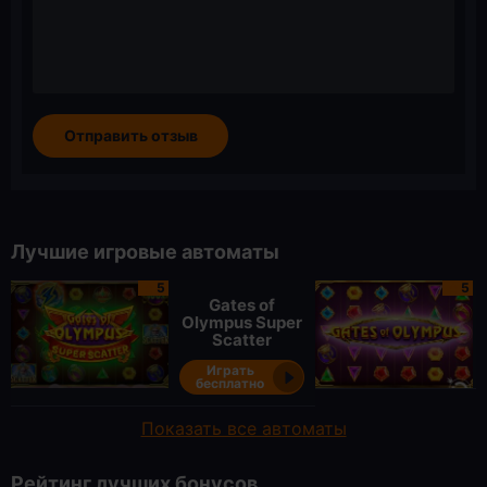
Лучшие игровые автоматы
5
5
Gates of
Olympus Super
Scatter
Играть
бесплатно
Показать все автоматы
Рейтинг лучших бонусов