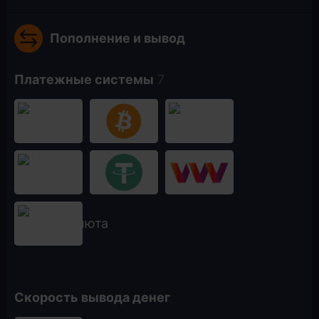
Пополнение и вывод
Платежные системы
Скорость вывода денег