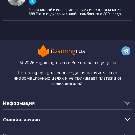
Генеральный и исполнительным директор компании
888 Plc. в индустрии онлайн-гемблинга с 2001 года
© 2026 - igamingrus.com Все права защищены
Портал igamingrus.com создан исключительно в
информационных целях и не принимает платежи от
пользователей.
Информация
Онлайн-казино