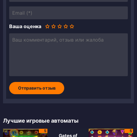
Ваша оценка
Лучшие игровые автоматы
5
5
Gates of