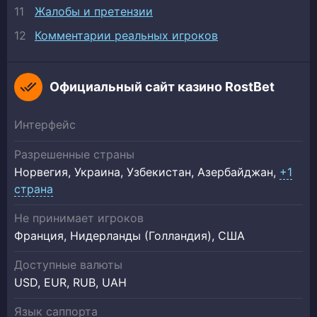
Жалобы и претензии
Комментарии реальных игроков
Официальный сайт казино RostBet
Интерфейс
Разрешенные страны
Норвегия
Украина
Узбекистан
Азербайджан
+1
страна
Не принимает игроков
Франция
Нидерланды (Голландия)
США
Доступные валюты
USD
EUR
RUB
UAH
Язык саппорта