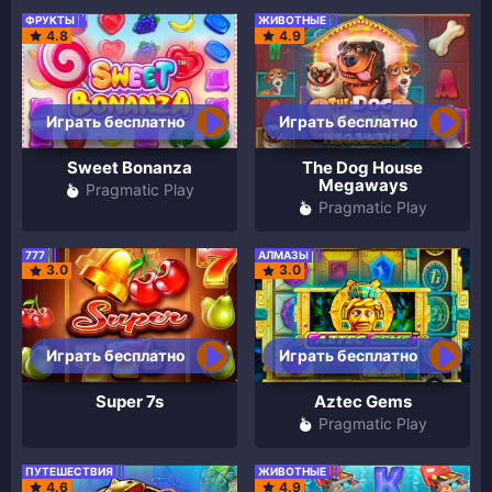
ФРУКТЫ
ЖИВОТНЫЕ
4.8
4.9
Играть бесплатно
Играть бесплатно
Sweet Bonanza
The Dog House
Megaways
Pragmatic Play
Pragmatic Play
777
АЛМАЗЫ
3.0
3.0
Играть бесплатно
Играть бесплатно
Super 7s
Aztec Gems
Pragmatic Play
ПУТЕШЕСТВИЯ
ЖИВОТНЫЕ
4.6
4.9