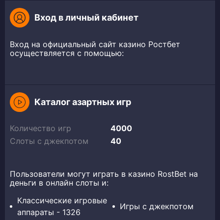
Вход в личный кабинет
Вход на официальный сайт казино Ростбет
осуществляется с помощью:
Каталог азартных игр
Количество игр
4000
Слоты с джекпотом
40
Пользователи могут играть в казино RostBet на
деньги в онлайн слоты и:
Классические игровые
Игры с джекпотом
аппараты - 1326