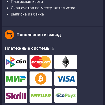
Платежная карта
Скан счетов по месту жительства
Выписка из банка
Пополнение и вывод
Платежные системы