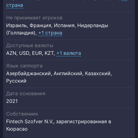
страна
Не принимает игроков
Израиль
Франция
Испания
Нидерланды
(Голландия)
+1 страна
Доступные валюты
AZN
USD
EUR
KZT
+1 валюта
Язык саппорта
Азербайджанский, Английский, Казахский,
Русский
Дата основания
2021
Собственник
Fintech Szofver N.V., зарегистрированная в
Кюрасао