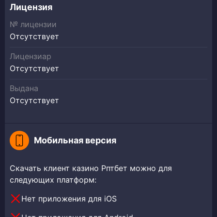
Лицензия
№ лицензии
Отсутствует
Лицензиар
Отсутствует
Выдана
Отсутствует
Мобильная версия
Скачать клиент казино Рптбет можно для
следующих платформ:
Нет приложения для iOS