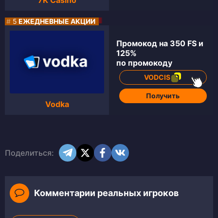
7K Casino
#
5
ЕЖЕДНЕВНЫЕ АКЦИИ
Промокод на
350 FS
и
125%
по промокоду
VODCIS
Получить
Vodka
Поделиться:
Комментарии реальных игроков