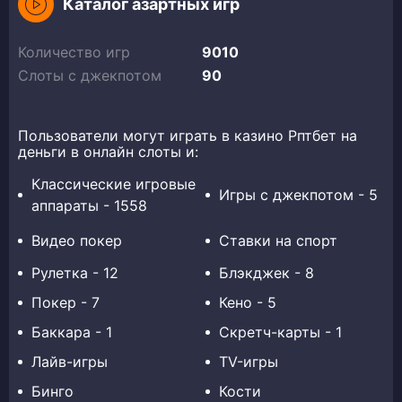
Каталог азартных игр
Количество игр
9010
Слоты с джекпотом
90
Пользователи могут играть в казино Рптбет на
деньги в онлайн слоты и:
Классические игровые
Игры с джекпотом - 5
аппараты - 1558
Видео покер
Ставки на спорт
Рулетка - 12
Блэкджек - 8
Покер - 7
Кено - 5
Баккара - 1
Скретч-карты - 1
Лайв-игры
TV-игры
Бинго
Кости