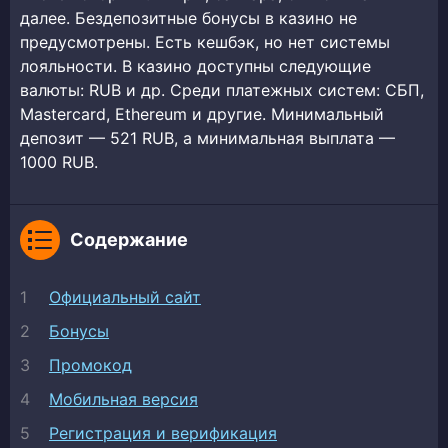
далее. Бездепозитные бонусы в казино не
предусмотрены. Есть кешбэк, но нет системы
лояльности. В казино доступны следующие
валюты: RUB и др. Среди платежных систем: СБП,
Mastercard, Ethereum и другие. Минимальный
депозит — 521 RUB, а минимальная выплата —
1000 RUB.
Содержание
Официальный сайт
Бонусы
Промокод
Мобильная версия
Регистрация и верификация