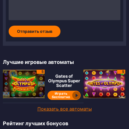
Лучшие игровые автоматы
5
5
Gates of
Olympus Super
Scatter
Играть
бесплатно
Показать все автоматы
Рейтинг лучших бонусов