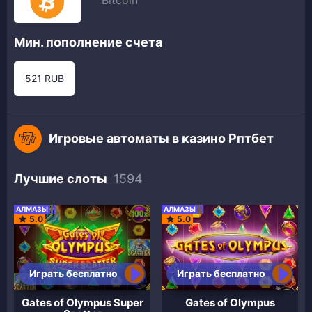
Мин. пополнение счета
521 RUB
Игровые автоматы в казино Рптбет
Лучшие слоты
АЛМАЗЫ
АЛМАЗЫ
5.0
5.0
Играть бесплатно
Играть бесплатно
Gates of Olympus Super
Gates of Olympus