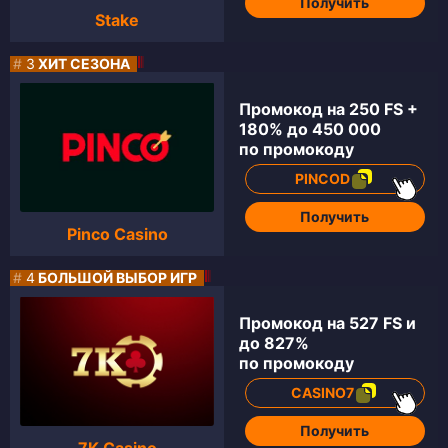
Получить
Stake
#
3
ХИТ СЕЗОНА
Промокод на
250 FS
+
180% до 450 000
по промокоду
PINCOD
Получить
Pinco Casino
#
4
БОЛЬШОЙ ВЫБОР ИГР
Промокод на
527 FS
и
до 827%
по промокоду
CASINO7
Получить