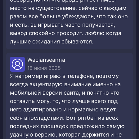
место на сущестование. сейчас с каждым
разом все больше убеждаюсь, что так оно
и есть. выигрывать часто получается,
вывод спокойно проходит. люблю когда
лучшие ожидания сбываются.
Wacianseanna
18 июня 2025
Я например играю в телефоне, поэтому
всегда акцентирую внимание именно на
мобильной версии сайта, и понятно что
оставить могу, то, что лучше всего под
него адаптировано и нормально ведет
себя впоследствии. Вот рптбет из всех
последних площадок предложило самую
удачную версию, которая держится и не