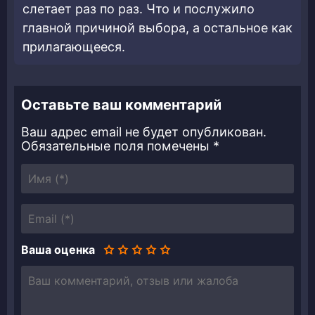
слетает раз по раз. Что и послужило
главной причиной выбора, а остальное как
прилагающееся.
Оставьте ваш комментарий
Ваш адрес email не будет опубликован.
Обязательные поля помечены
*
Ваша оценка