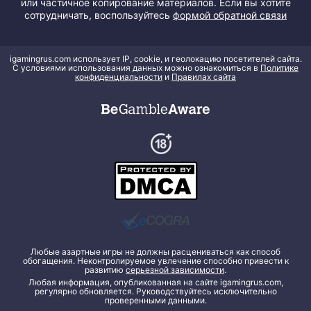
или частичное копирование материалов. Если вы хотите
сотрудничать, воспользуйтесь
формой обратной связи
igamingrus.com использует IP, cookie, и геолокацию посетителей сайта.
С условиями использования данных можно ознакомиться в
Политике
конфиденциальности
и
Правилах сайта
Любые азартные игры не должны расцениваться как способ
обогащения. Неконтролируемое увлечение способно привести к
развитию
серьезной зависимости
.
Любая информация, опубликованная на сайте igamingrus.com,
регулярно обновляется. Руководствуйтесь исключительно
проверенными данными.