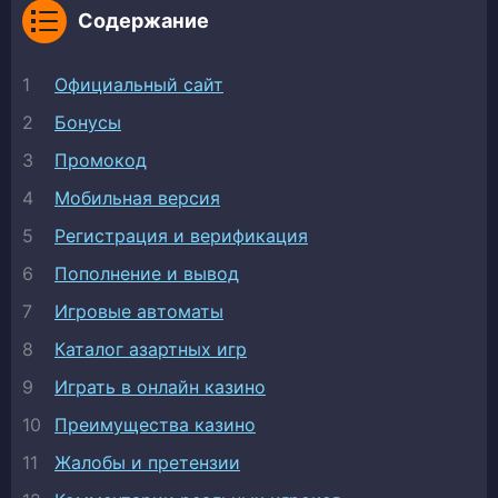
Содержание
Официальный сайт
Бонусы
Промокод
Мобильная версия
Регистрация и верификация
Пополнение и вывод
Игровые автоматы
Каталог азартных игр
Играть в онлайн казино
Преимущества казино
Жалобы и претензии