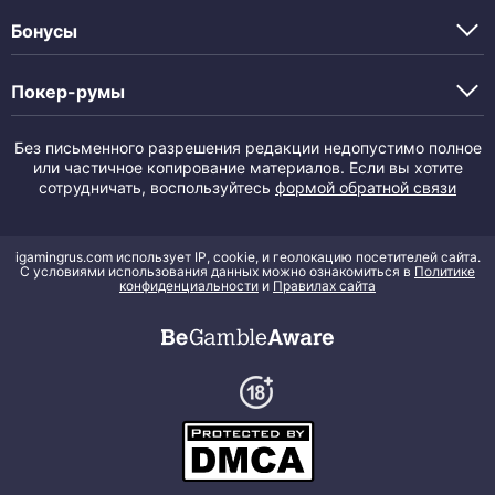
Бонусы
Покер-румы
Без письменного разрешения редакции недопустимо полное
или частичное копирование материалов. Если вы хотите
сотрудничать, воспользуйтесь
формой обратной связи
igamingrus.com использует IP, cookie, и геолокацию посетителей сайта.
С условиями использования данных можно ознакомиться в
Политике
конфиденциальности
и
Правилах сайта