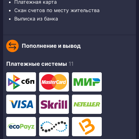
Платежная карта
Скан счетов по месту жительства
Выписка из банка
Пополнение и вывод
Платежные системы