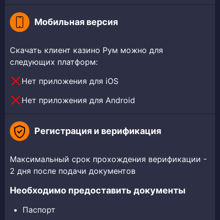
Мобильная версия
Скачать клиент казино Рум можно для
следующих платформ:
Нет приложения для iOS
Нет приложения для Android
Регистрация и верификация
Максимальный срок прохождения верификации -
2 дня после подачи документов
Необходимо предоставить документы
Паспорт