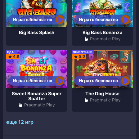
Играть бесплатно
Играть бесплатно
Big Bass Splash
Big Bass Bonanza
Pragmatic Play
ЕДА
ЖИВОТНЫЕ
4.9
5.0
Играть бесплатно
Играть бесплатно
Sweet Bonanza Super
The Dog House
Scatter
Pragmatic Play
Pragmatic Play
еще
12 игр