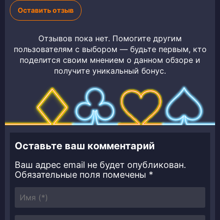
Оставить отзыв
Отзывов пока нет. Помогите другим
пользователям с выбором — будьте первым, кто
поделится своим мнением о данном обзоре и
получите уникальный бонус.
Оставьте ваш комментарий
Ваш адрес email не будет опубликован.
Обязательные поля помечены
*