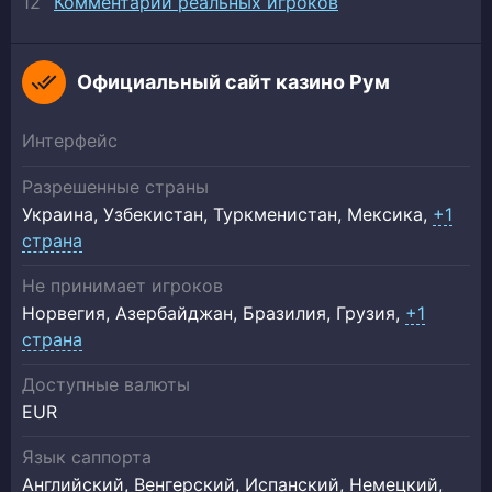
Комментарии реальных игроков
Официальный сайт казино Рум
Интерфейс
Разрешенные страны
Украина
Узбекистан
Туркменистан
Мексика
+1
страна
Не принимает игроков
Норвегия
Азербайджан
Бразилия
Грузия
+1
страна
Доступные валюты
EUR
Язык саппорта
Английский, Венгерский, Испанский, Немецкий,