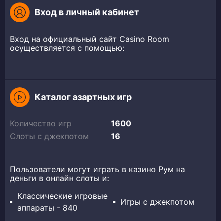
Вход в личный кабинет
Вход на официальный сайт Casino Room
осуществляется с помощью:
Каталог азартных игр
Количество игр
1600
Слоты с джекпотом
16
Пользователи могут играть в казино Рум на
деньги в онлайн слоты и:
Классические игровые
Игры с джекпотом
аппараты - 840