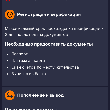
Регистрация и верификация
Максимальный срок прохождения верификации -
2 дня после подачи документов
Необходимо предоставить документы
Паспорт
Платежная карта
Скан счетов по месту жительства
Выписка из банка
Пополнение и вывод
Платежные системы