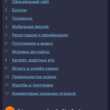
Официальный сайт
Бонусы
Промокод
Мобильная версия
Регистрация и верификация
Пополнение и вывод
Игровые автоматы
Каталог азартных игр
Играть в онлайн казино
Преимущества казино
Жалобы и претензии
Комментарии реальных игроков