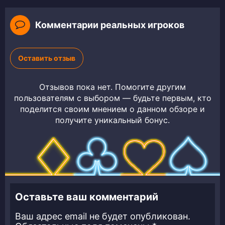
Комментарии реальных игроков
Оставить отзыв
Отзывов пока нет. Помогите другим
пользователям с выбором — будьте первым, кто
поделится своим мнением о данном обзоре и
получите уникальный бонус.
Оставьте ваш комментарий
Ваш адрес email не будет опубликован.