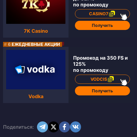
по промокоду
CASINO7
Получить
7K Casino
#
6
ЕЖЕДНЕВНЫЕ АКЦИИ
Промокод на
350 FS
и
125%
по промокоду
VODCIS
Получить
Vodka
Поделиться: