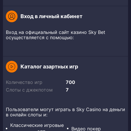
Вход в личный кабинет
Вход на официальный сайт казино Sky Bet
осуществляется с помощью:
Каталог азартных игр
Количество игр
700
Слоты с джекпотом
7
Пользователи могут играть в Sky Casino на деньги
в онлайн слоты и:
Классические игровые
Видео покер