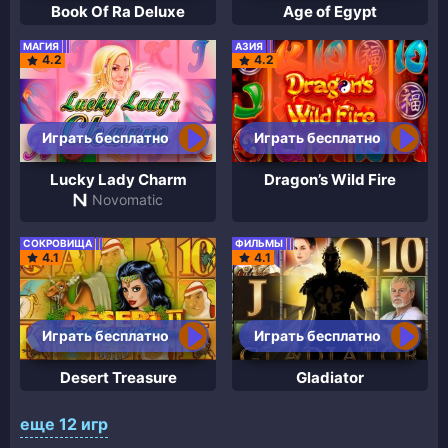
Book Of Ra Deluxe
Age of Egypt
МАГИЯ
АЗИЯ
4.2
4.2
Играть бесплатно
Играть бесплатно
Lucky Lady Charm
Dragon’s Wild Fire
Novomatic
СОКРОВИЩА
ФИЛЬМЫ
4.1
4.1
Играть бесплатно
Играть бесплатно
Desert Treasure
Gladiator
еще
12 игр