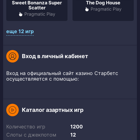
Sweet Bonanza Super
The Dog House
Scatter
Pragmatic Play
Pragmatic Play
еще
12 игр
Вход в личный кабинет
Вход на официальный сайт казино Старбетс
осуществляется с помощью:
Каталог азартных игр
Количество игр
1200
Слоты с джекпотом
12