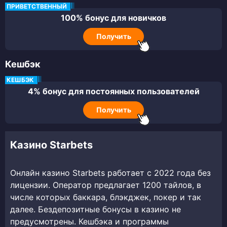
ПРИВЕТСТВЕННЫЙ
100% бонус для новичков
Получить
Кешбэк
КЕШБЭК
4% бонус для постоянных пользователей
Получить
Казино Starbets
Онлайн казино Starbets работает с 2022 года без
лицензии. Оператор предлагает 1200 тайлов, в
числе которых баккара, блэкджек, покер и так
далее. Бездепозитные бонусы в казино не
предусмотрены. Кешбэка и программы