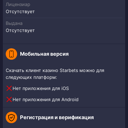
Лицензиар
Отсутствует
Выдана
Отсутствует
Мобильная версия
Скачать клиент казино Starbets можно для
следующих платформ:
Нет приложения для iOS
Нет приложения для Android
Регистрация и верификация