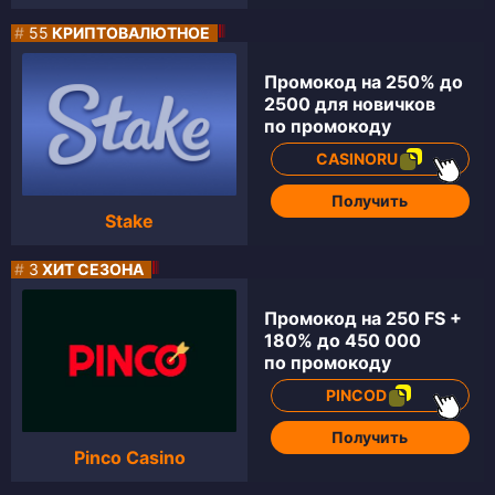
#
55
КРИПТОВАЛЮТНОЕ
Промокод на
250% до
2500 для новичков
по промокоду
CASINORU
Получить
Stake
#
3
ХИТ СЕЗОНА
Промокод на
250 FS
+
180% до 450 000
по промокоду
PINCOD
Получить
Pinco Casino