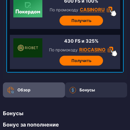
600 FS и 100%
CASINORU
По промокоду
Получить
430 FS и 325%
RIOCASINO
По промокоду
Получить
Обзор
Бонусы
Бонусы
Бонус за пополнение