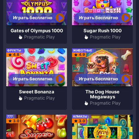
Играть бесплатно
Играть бесплатно
Gates of Olympus 1000
Sugar Rush 1000
Pragmatic Play
Pragmatic Play
ФРУКТЫ
ЖИВОТНЫЕ
4.8
4.9
Играть бесплатно
Играть бесплатно
Sweet Bonanza
The Dog House
Megaways
Pragmatic Play
Pragmatic Play
777
АЛМАЗЫ
3.0
3.0