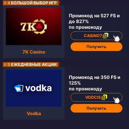
#
4
БОЛЬШОЙ ВЫБОР ИГР
Промокод на
527 FS
и
до 827%
по промокоду
CASINO7
Получить
7K Casino
#
5
ЕЖЕДНЕВНЫЕ АКЦИИ
Промокод на
350 FS
и
125%
по промокоду
VODCIS
Получить
Vodka