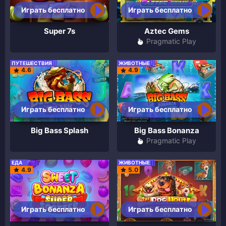
Играть бесплатно
Играть бесплатно
Super 7s
Aztec Gems
Pragmatic Play
ПУТЕШЕСТВИЯ
ЖИВОТНЫЕ
4.6
4.9
Играть бесплатно
Играть бесплатно
Big Bass Splash
Big Bass Bonanza
Pragmatic Play
ЕДА
ЖИВОТНЫЕ
4.9
5.0
Играть бесплатно
Играть бесплатно