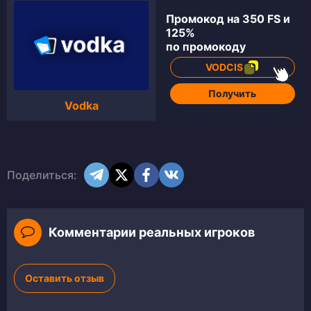
Промокод на
350 FS
и
125%
по промокоду
VODCIS
Получить
Vodka
Поделиться:
Комментарии реальных игроков
Оставить отзыв