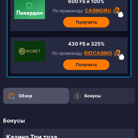
600 FS и 100%
CASINORU
По промокоду
Получить
430 FS и 325%
RIOCASINO
По промокоду
Получить
Обзор
Бонусы
Бонусы
Казино Три туза