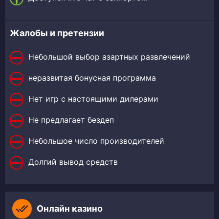
Жалобы и претензии
Небольшой выбор азартных развлечений
неразвитая бонусная программа
Нет игр с настоящими дилерами
Не предлагает бездеп
Небольшое число производителей
Долгий вывод средств
Онлайн казино