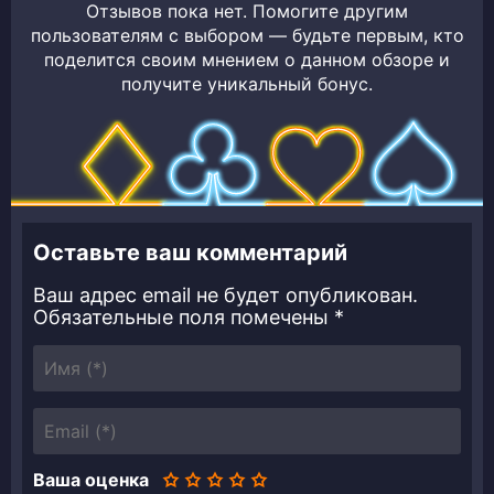
Отзывов пока нет. Помогите другим
пользователям с выбором — будьте первым, кто
поделится своим мнением о данном обзоре и
получите уникальный бонус.
Оставьте ваш комментарий
Ваш адрес email не будет опубликован.
Обязательные поля помечены
*
Ваша оценка