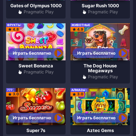
Gates of Olympus 1000
Sugar Rush 1000
Pragmatic Play
Pragmatic Play
ФРУКТЫ
ЖИВОТНЫЕ
4.8
4.9
Играть бесплатно
Играть бесплатно
Sweet Bonanza
The Dog House
Megaways
Pragmatic Play
Pragmatic Play
777
АЛМАЗЫ
3.0
3.0
Играть бесплатно
Играть бесплатно
Super 7s
Aztec Gems