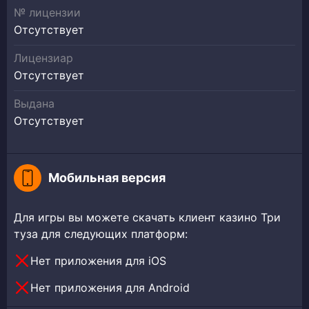
№ лицензии
Отсутствует
Лицензиар
Отсутствует
Выдана
Отсутствует
Мобильная версия
Для игры вы можете скачать клиент казино Три
туза для следующих платформ:
Нет приложения для iOS
Нет приложения для Android