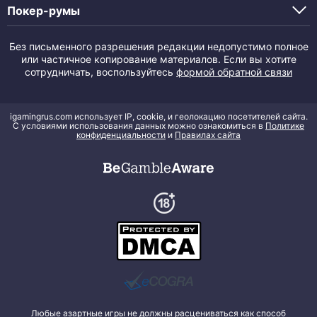
Покер-румы
Без письменного разрешения редакции недопустимо полное
или частичное копирование материалов. Если вы хотите
сотрудничать, воспользуйтесь
формой обратной связи
igamingrus.com использует IP, cookie, и геолокацию посетителей сайта.
С условиями использования данных можно ознакомиться в
Политике
конфиденциальности
и
Правилах сайта
Любые азартные игры не должны расцениваться как способ