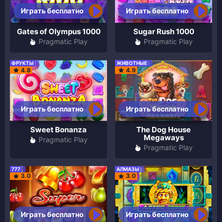
Играть бесплатно
Играть бесплатно
Gates of Olympus 1000
Sugar Rush 1000
Pragmatic Play
Pragmatic Play
ФРУКТЫ
ЖИВОТНЫЕ
4.8
4.9
Играть бесплатно
Играть бесплатно
Sweet Bonanza
The Dog House
Megaways
Pragmatic Play
Pragmatic Play
777
АЛМАЗЫ
3.0
3.0
Играть бесплатно
Играть бесплатно