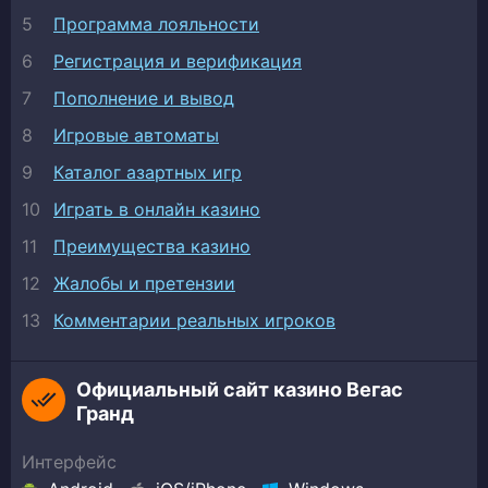
Программа лояльности
Регистрация и верификация
Пополнение и вывод
Игровые автоматы
Каталог азартных игр
Играть в онлайн казино
Преимущества казино
Жалобы и претензии
Комментарии реальных игроков
Официальный сайт казино Вегас
Гранд
Интерфейс