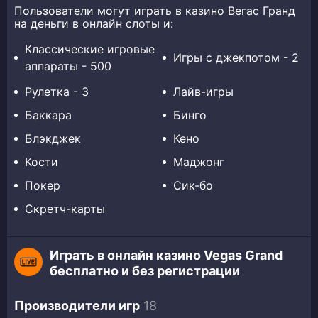
Пользователи могут играть в казино Вегас Гранд
на деньги в онлайн слоты и:
Классические игровые
Игры с джекпотом - 2
аппараты - 500
Рулетка - 3
Лайв-игры
Баккара
Бинго
Блэкджек
Кено
Кости
Маджонг
Покер
Сик-бо
Скретч-карты
Играть в онлайн казино Vegas Grand
бесплатно и без регистрации
Производители игр