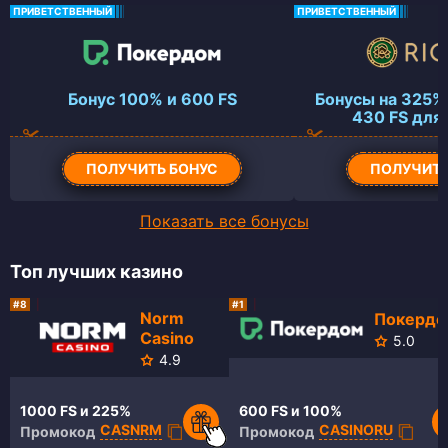
ПРИВЕТСТВЕННЫЙ
ПРИВЕТСТВЕННЫЙ
Бонус 100% и 600 FS
Бонусы на 325%
430 FS для
ПОЛУЧИТЬ БОНУС
ПОЛУЧИТЬ
Показать все бонусы
Топ лучших казино
#8
#1
Norm
Покердо
Casino
5.0
4.9
1000 FS
и 225%
600 FS
и 100%
CASNRM
CASINORU
Промокод
Промокод