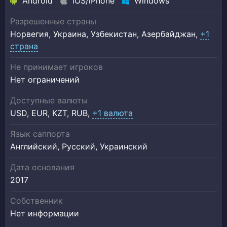
Android
iOS/iPhone
Windows
Разрешенные страны
Норвегия
Украина
Узбекистан
Азербайджан
+1
страна
Не принимает игроков
Нет ограничений
Доступные валюты
USD
EUR
KZT
RUB
+1 валюта
Язык саппорта
Английский, Русский, Украинский
Дата основания
2017
Собственник
Нет информации