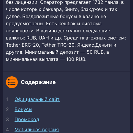
без лицензии. Оператор предлагает 1732 тайла, в
числе которых баккара, бинго, блэкджек и так
далее. Бездепозитные бонусы в казино не
предусмотрены. Есть кешбэк и система
лояльности. В казино доступны следующие
валюты: RUB, UAH и др. Среди платежных систем:
Tether ERC-20, Tether TRC-20, Яндекс.Деньги и
другие. Минимальный депозит — 50 RUB, а
минимальная выплата — 100 RUB.
Содержание
Официальный сайт
Бонусы
Промокод
Мобильная версия