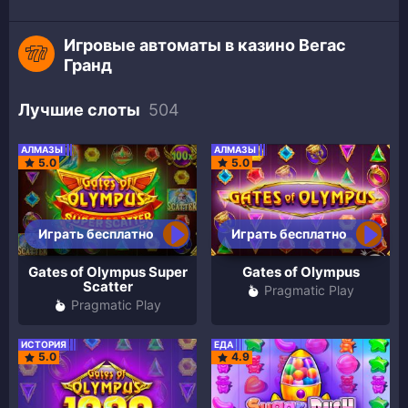
Игровые автоматы в казино Вегас
Гранд
Лучшие слоты
АЛМАЗЫ
АЛМАЗЫ
5.0
5.0
Играть бесплатно
Играть бесплатно
Gates of Olympus Super
Gates of Olympus
Scatter
Pragmatic Play
Pragmatic Play
ИСТОРИЯ
ЕДА
5.0
4.9