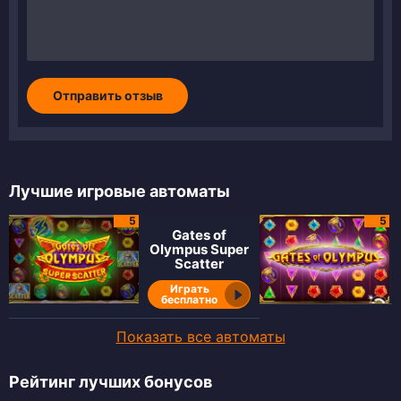
Лучшие игровые автоматы
5
5
Gates of
Olympus Super
Scatter
Играть
бесплатно
Показать все автоматы
Рейтинг лучших бонусов