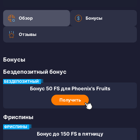
Обзор
Бонусы
Отзывы
Бонусы
Бездепозитный бонус
БЕЗДЕПОЗИТНЫЙ
Бонус 50 FS для Phoenix's Fruits
Получить
Фриспины
ФРИСПИНЫ
Бонус до 150 FS в пятницу