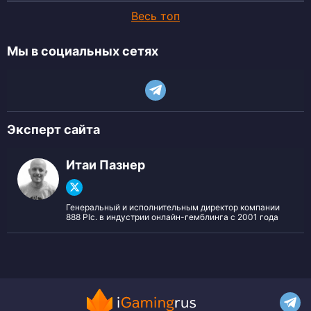
Весь топ
Мы в социальных сетях
Эксперт сайта
Итаи Пазнер
Генеральный и исполнительным директор компании
888 Plc. в индустрии онлайн-гемблинга с 2001 года