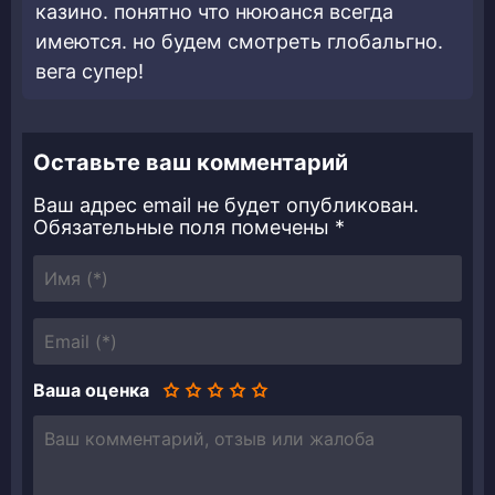
казино. понятно что нююанся всегда
имеются. но будем смотреть глобальгно.
вега супер!
Оставьте ваш комментарий
Ваш адрес email не будет опубликован.
Обязательные поля помечены
*
Ваша оценка