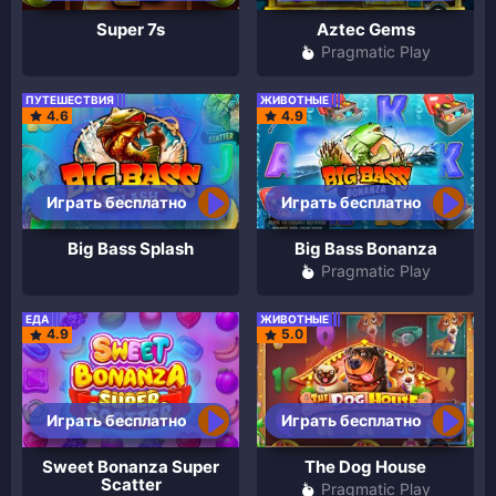
Super 7s
Aztec Gems
Pragmatic Play
ПУТЕШЕСТВИЯ
ЖИВОТНЫЕ
4.6
4.9
Играть бесплатно
Играть бесплатно
Big Bass Splash
Big Bass Bonanza
Pragmatic Play
ЕДА
ЖИВОТНЫЕ
4.9
5.0
Играть бесплатно
Играть бесплатно
Sweet Bonanza Super
The Dog House
Scatter
Pragmatic Play