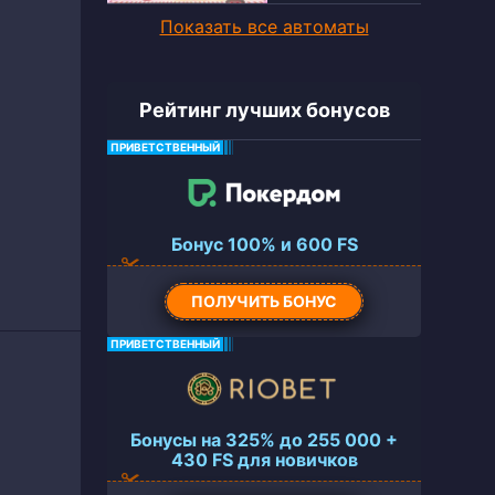
Показать все автоматы
Рейтинг лучших бонусов
ПРИВЕТСТВЕННЫЙ
Бонус 100% и 600 FS
ПОЛУЧИТЬ БОНУС
ПРИВЕТСТВЕННЫЙ
Бонусы на 325% до 255 000 +
430 FS для новичков