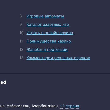
Игровые автоматы
Каталог азартных игр
Играть в онлайн казино
Преимущества казино
Жалобы и претензии
Комментарии реальных игроков
Red
ина
Узбекистан
Азербайджан
+1 страна