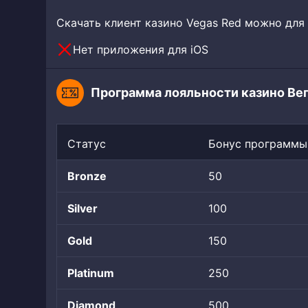
Скачать клиент казино Vegas Red можно дл
Нет приложения для iOS
Программа лояльности казино Вег
Статус
Бонус программы
Bronze
50
Silver
100
Gold
150
Platinum
250
Diamond
500