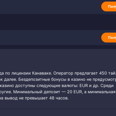
Пол
Пол
да по лицензии Канаваке. Оператор предлагает 450 тай
ак далее. Бездепозитные бонусы в казино не предусмот
В казино доступны следующие валюты: EUR и др. Среди
 другие. Минимальный депозит — 20 EUR, а минимальная
на вывод не превышает 48 часов.