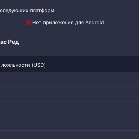
я следующих платформ:
Нет приложения для Android
ас Ред
 лояльности (USD)