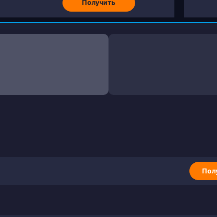
Получить
Пол