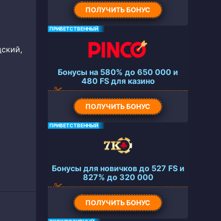
ПОЛУЧИТЬ БОНУС
ПРИВЕТСТВЕННЫЙ
дский,
Бонусы на 580% до 650 000 и
480 FS для казино
ПОЛУЧИТЬ БОНУС
ПРИВЕТСТВЕННЫЙ
Бонусы для новичков до 527 FS и
827% до 320 000
ПОЛУЧИТЬ БОНУС