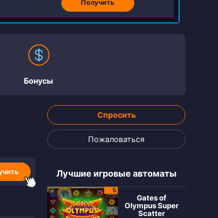
Получить
Бонусы
Спросить
Пожаловаться
учить
Лучшие игровые автоматы
5
Gates of
Olympus Super
Scatter