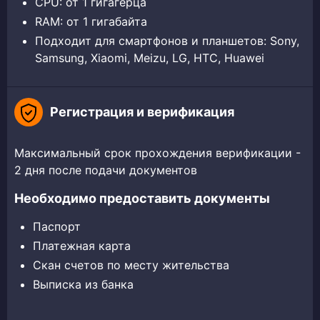
CPU: от 1 гигагерца
RAM: от 1 гигабайта
Подходит для смартфонов и планшетов: Sony,
Samsung, Xiaomi, Meizu, LG, HTC, Huawei
Регистрация и верификация
Максимальный срок прохождения верификации -
2 дня после подачи документов
Необходимо предоставить документы
Паспорт
Платежная карта
Скан счетов по месту жительства
Выписка из банка