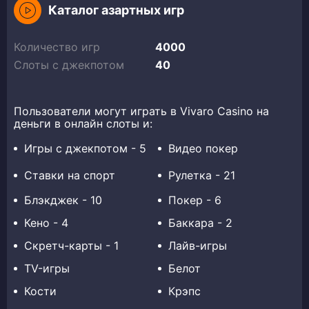
Каталог азартных игр
Количество игр
4000
Слоты с джекпотом
40
Пользователи могут играть в Vivaro Casino на
деньги в онлайн слоты и:
Игры с джекпотом - 5
Видео покер
Ставки на спорт
Рулетка - 21
Блэкджек - 10
Покер - 6
Кено - 4
Баккара - 2
Скретч-карты - 1
Лайв-игры
TV-игры
Белот
Кости
Крэпс