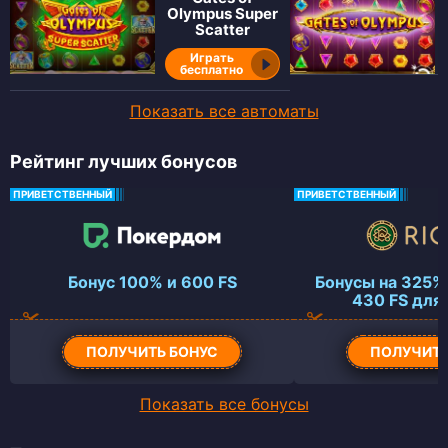
Olympus Super
Scatter
Играть
бесплатно
Показать все автоматы
Рейтинг лучших бонусов
ПРИВЕТСТВЕННЫЙ
ПРИВЕТСТВЕННЫЙ
Бонус 100% и 600 FS
Бонусы на 325%
430 FS для
ПОЛУЧИТЬ БОНУС
ПОЛУЧИТЬ
Показать все бонусы