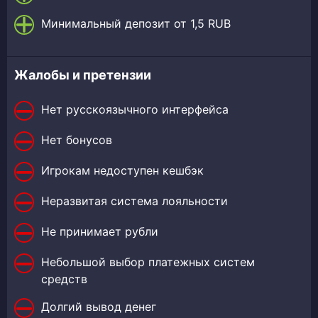
Минимальный депозит от 1,5 RUB
Жалобы и претензии
Нет русскоязычного интерфейса
Нет бонусов
Игрокам недоступен кешбэк
Неразвитая система лояльности
Не принимает рубли
Небольшой выбор платежных систем
средств
Долгий вывод денег