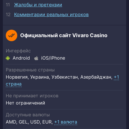
Жалобы и претензии
Комментарии реальных игроков
Официальный сайт Vivaro Casino
Интерфейс
Android
iOS/iPhone
Разрешенные страны
Норвегия
Украина
Узбекистан
Азербайджан
+1
страна
Не принимает игроков
Нет ограничений
Доступные валюты
AMD
GEL
USD
EUR
+1 валюта