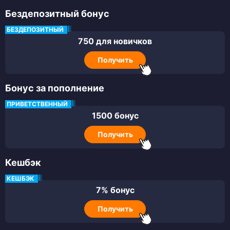
Бездепозитный бонус
БЕЗДЕПОЗИТНЫЙ
750 для новичков
Получить
Бонус за пополнение
ПРИВЕТСТВЕННЫЙ
1500 бонус
Получить
Кешбэк
КЕШБЭК
7% бонус
Получить