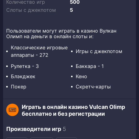
Количество игр
500
Слоты с джекпотом
5
Пользователи могут играть в казино Вулкан
Олимп на деньги в онлайн слоты и:
Классические игровые
Игры с джекпотом
аппараты - 272
Рулетка - 3
Баккара - 1
Блэкджек
Кено
Покер
Скретч-карты
Играть в онлайн казино Vulcan Olimp
бесплатно и без регистрации
Производители игр