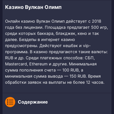
Казино Вулкан Олимп
Онлайн казино Вулкан Олимп действует с 2018
года без лицензии. Площадка предлагает 500 игр,
среди которых баккара, блэкджек, кено и так
далее. Бездепы в интернет казино
предусмотрены. Действуют кешбэк и vip-
программа. В казино предлагаются такие валюты:
RUB и др. Среди платежных способов: СБП,
Mastercard, Ethereum и другие. Минимальная
сумма пополнения счета — 100 RUB, а
минимальная сумма вывода — 150 RUB. Время
обработки заявок на выплаты не более 12 часов.
Содержание