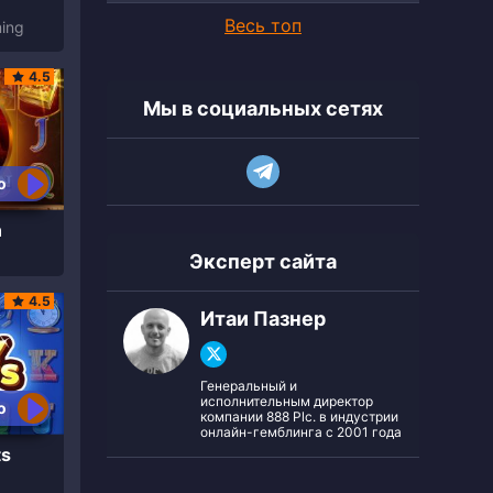
Весь топ
ing
4.5
Мы в социальных сетях
о
n
Эксперт сайта
4.5
Итаи Пазнер
Генеральный и
исполнительным директор
о
компании 888 Plc. в индустрии
онлайн-гемблинга с 2001 года
ts