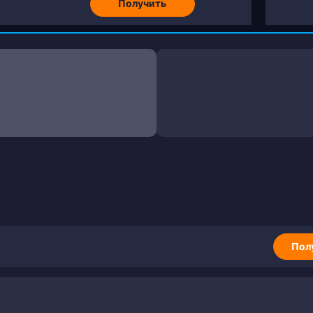
Получить
Пол