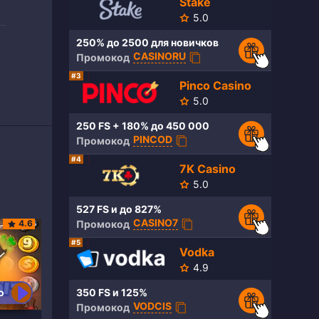
Stake
5.0
250% до
2500 для новичков
CASINORU
Промокод
#3
Pinco Casino
5.0
250 FS
+ 180% до 450 000
PINCOD
Промокод
#4
7K Casino
5.0
527 FS
и до 827%
CASINO7
Промокод
4.6
#5
Vodka
4.9
350 FS
и 125%
о
VODCIS
Промокод