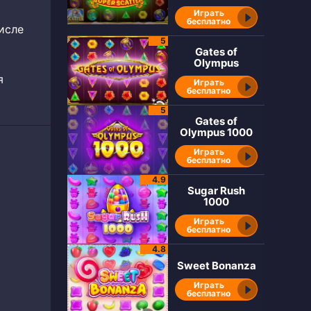
Играть
бесплатно
исле
5
Gates of
Olympus
я
Играть
бесплатно
5
Gates of
Olympus 1000
Играть
бесплатно
4.9
Sugar Rush
1000
Играть
бесплатно
4.8
Sweet Bonanza
Играть
бесплатно