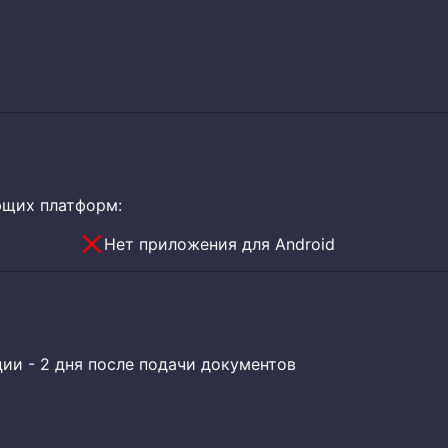
ющих платформ:
Нет приложения для Android
и - 2 дня после подачи документов