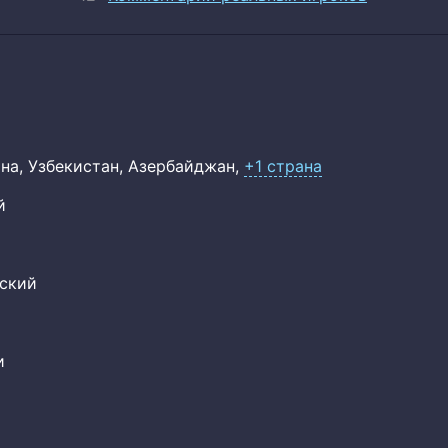
ина
Узбекистан
Азербайджан
+1 страна
й
сский
и