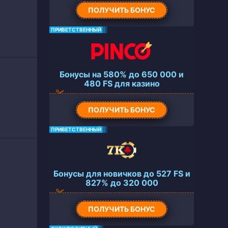
ПОЛУЧИТЬ БОНУС
ПРИВЕТСТВЕННЫЙ
Бонусы на 580% до 650 000 и
480 FS для казино
ПОЛУЧИТЬ БОНУС
ПРИВЕТСТВЕННЫЙ
Бонусы для новичков до 527 FS и
827% до 320 000
ПОЛУЧИТЬ БОНУС