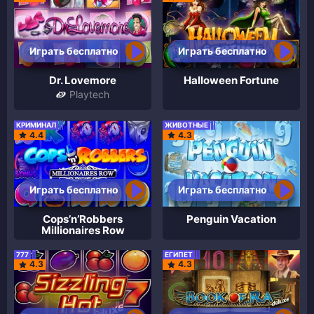
Играть бесплатно
Играть бесплатно
Dr. Lovemore
Halloween Fortune
Playtech
КРИМИНАЛ
ЖИВОТНЫЕ
4.4
4.3
Играть бесплатно
Играть бесплатно
Cops’n’Robbers
Penguin Vacation
Millionaires Row
777
ЕГИПЕТ
4.3
4.3