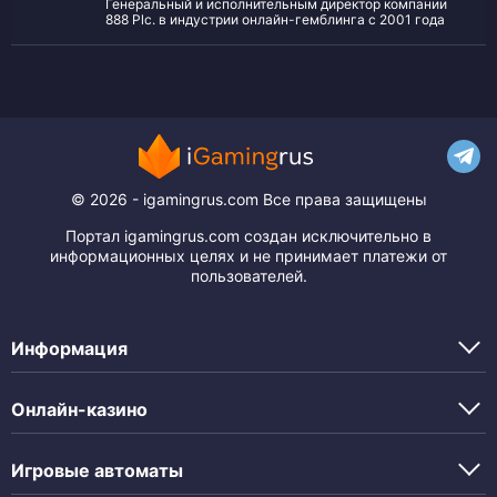
Генеральный и исполнительным директор компании
888 Plc. в индустрии онлайн-гемблинга с 2001 года
© 2026 - igamingrus.com Все права защищены
Портал igamingrus.com создан исключительно в
информационных целях и не принимает платежи от
пользователей.
Информация
Онлайн-казино
Игровые автоматы