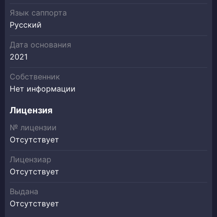
Язык саппорта
Русский
Дата основания
2021
Собственник
Нет информации
Лицензия
№ лицензии
Отсутствует
Лицензиар
Отсутствует
Выдана
Отсутствует