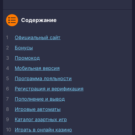
Содержание
Официальный сайт
Бонусы
Промокод
Мобильная версия
Программа лояльности
Регистрация и верификация
Пополнение и вывод
Игровые автоматы
Каталог азартных игр
Играть в онлайн казино