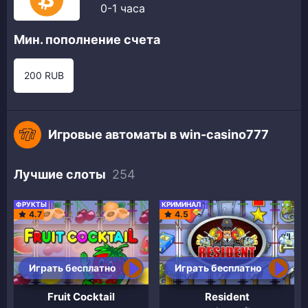
0-1 часа
Мин. пополнение счета
200 RUB
Игровые автоматы в win-casino777
Лучшие слоты
ФРУКТЫ
КРИМИНАЛ
4.7
4.5
Играть бесплатно
Играть бесплатно
Fruit Cocktail
Resident