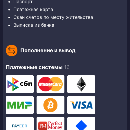
Паспорт
Платежная карта
Скан счетов по месту жительства
Выписка из банка
Пополнение и вывод
Платежные системы