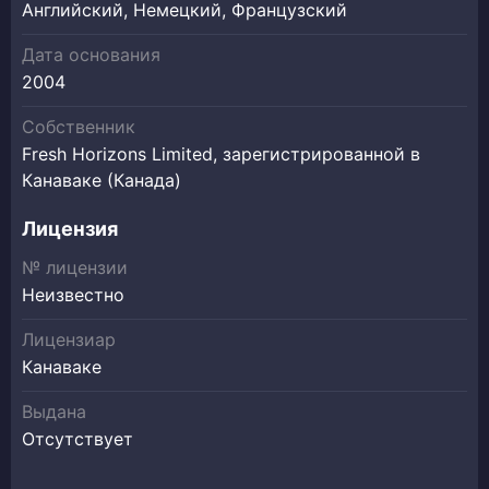
Английский, Немецкий, Французский
Дата основания
2004
Собственник
Fresh Horizons Limited, зарегистрированной в
Канаваке (Канада)
Лицензия
№ лицензии
Неизвестно
Лицензиар
Канаваке
Выдана
Отсутствует