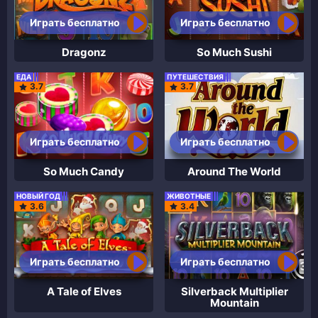
Играть бесплатно
Играть бесплатно
Dragonz
So Much Sushi
ЕДА
ПУТЕШЕСТВИЯ
3.7
3.7
Играть бесплатно
Играть бесплатно
So Much Candy
Around The World
НОВЫЙ ГОД
ЖИВОТНЫЕ
3.6
3.4
Играть бесплатно
Играть бесплатно
A Tale of Elves
Silverback Multiplier
Mountain