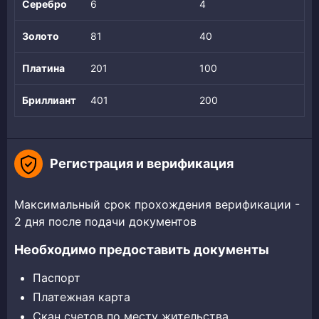
Серебро
6
4
Золото
81
40
Платина
201
100
Бриллиант
401
200
Регистрация и верификация
Максимальный срок прохождения верификации -
2 дня после подачи документов
Необходимо предоставить документы
Паспорт
Платежная карта
Скан счетов по месту жительства