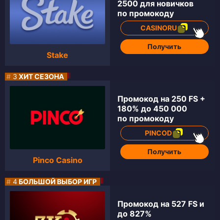
2500 для новичков
по промокоду
CASINORU
Получить
Stake
#
3
ХИТ СЕЗОНА
Промокод на
250 FS
+
180% до 450 000
по промокоду
PINCOD
Получить
Pinco Casino
#
4
БОЛЬШОЙ ВЫБОР ИГР
Промокод на
527 FS
и
до 827%