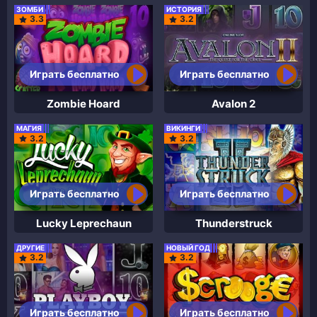
ЗОМБИ
ИСТОРИЯ
3.3
3.2
Играть бесплатно
Играть бесплатно
Zombie Hoard
Avalon 2
МАГИЯ
ВИКИНГИ
3.2
3.2
Играть бесплатно
Играть бесплатно
Lucky Leprechaun
Thunderstruck
ДРУГИЕ
НОВЫЙ ГОД
3.2
3.2
Играть бесплатно
Играть бесплатно