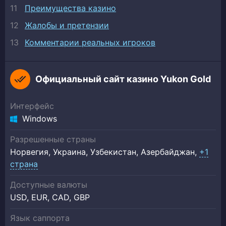
Преимущества казино
Жалобы и претензии
Комментарии реальных игроков
Официальный сайт казино Yukon Gold
Интерфейс
Windows
Разрешенные страны
Норвегия
Украина
Узбекистан
Азербайджан
+1
страна
Доступные валюты
USD
EUR
CAD
GBP
Язык саппорта