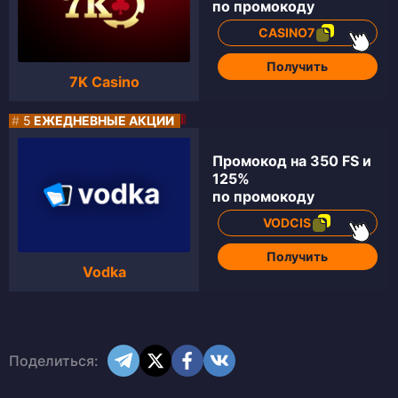
по промокоду
CASINO7
Получить
7K Casino
#
5
ЕЖЕДНЕВНЫЕ АКЦИИ
Промокод на
350 FS
и
125%
по промокоду
VODCIS
Получить
Vodka
Поделиться: