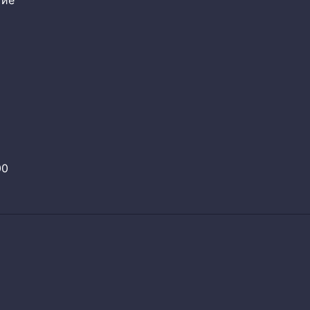
гие
00