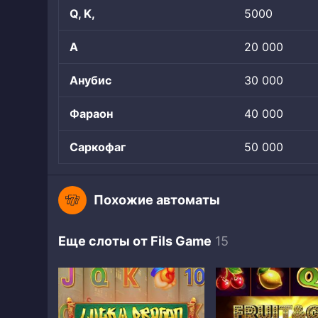
Q, K,
5000
A
20 000
Анубис
30 000
Фараон
40 000
Саркофаг
50 000
Похожие автоматы
Еще слоты от Fils Game