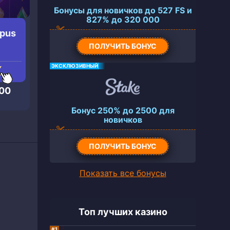
Бонусы для новичков до 527 FS и
827% до 320 000
mpus
ПОЛУЧИТЬ БОНУС
ЭКСКЛЮЗИВНЫЙ
Y
000
Бонус 250% до 2500 для
новичков
ПОЛУЧИТЬ БОНУС
Показать все бонусы
Топ лучших казино
#1