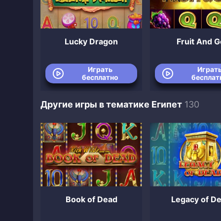
Lucky Dragon
Fruit And G
Играть
Играт
бесплатно
бесплат
Другие игры в тематике Египет
Book of Dead
Legacy of D