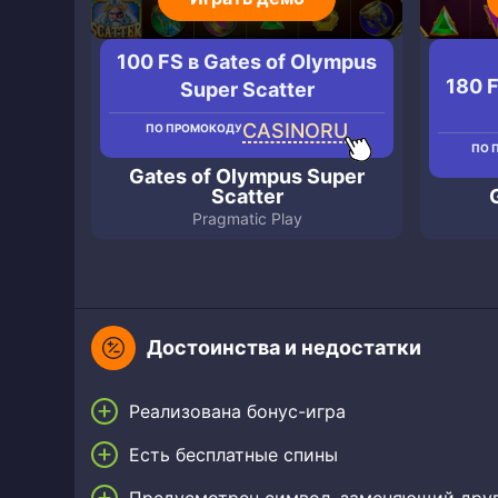
100 FS в Gates of Olympus
180 F
Super Scatter
CASINORU
ПО ПРОМОКОДУ
ПО 
Gates of Olympus Super
Scatter
Pragmatic Play
Достоинства и недостатки
Реализована бонус-игра
Есть бесплатные спины